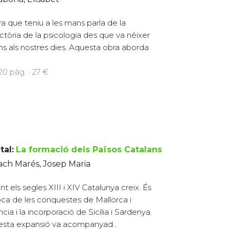
ra que teniu a les mans parla de la
ectòria de la psicologia des que va néixer
fins als nostres dies. Aquesta obra aborda
220 pàg. · 27 €
tal:
La formació dels Països Catalans
ach Marés, Josep Maria
nt els segles XIII i XIV Catalunya creix. És
oca de les conquestes de Mallorca i
cia i la incorporació de Sicília i Sardenya.
sta expansió va acompanyad...