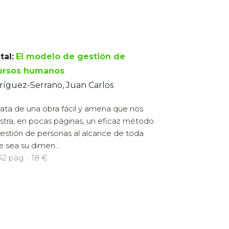
tal:
El modelo de gestión de
ursos humanos
ríguez-Serrano, Juan Carlos
rata de una obra fácil y amena que nos
tra, en pocas páginas, un eficaz método
estión de personas al alcance de toda
e sea su dimen...
142 pàg. · 18 €