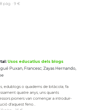
88 pàg. · 9 €
tal:
Usos educatius dels blogs
agué Puxan, Francesc; Zayas Hernando,
pe
s, edublogs o quaderns de bitàcola; fa
ssament quatre anys, uns quants
essors pioners van començar a introduir-
lució d'aquest feno...