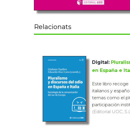
Relacionats
Digital:
Plurali
en España e Ita
Este libro recoge
italianos y españ
temas como el plur
participación insti
(Editorial UOC, S.L