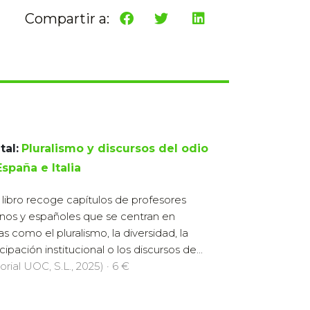
Compartir a:
tal:
Pluralismo y discursos del odio
spaña e Italia
 libro recoge capítulos de profesores
ianos y españoles que se centran en
s como el pluralismo, la diversidad, la
cipación institucional o los discursos de...
orial UOC, S.L., 2025) · 6 €