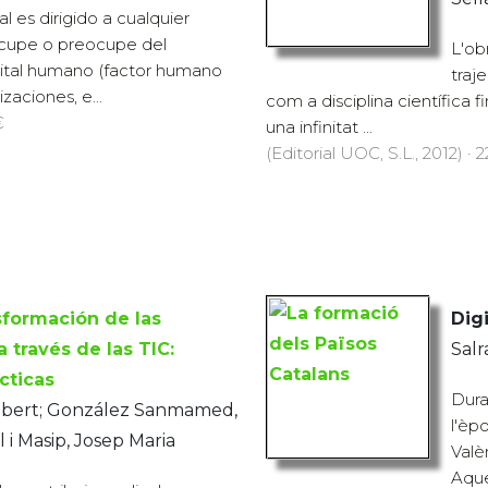
 es dirigido a cualquier
cupe o preocupe del
L'ob
pital humano (factor humano
traj
aciones, e...
com a disciplina científica 
€
una infinitat ...
(Editorial UOC, S.L., 2012) · 
sformación de las
Digi
 través de las TIC:
Salr
cticas
Dura
lbert; González Sanmamed,
l'èp
 i Masip, Josep Maria
Valèn
Aque