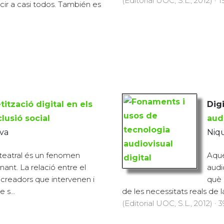
(Editorial UOC, S.L., 2012) · 
ir a casi todos. También es
tització digital en els
Digi
lusió social
audi
Eva
Niqu
teatral és un fenomen
Aques
ant. La relació entre el
audi
ls creadors que intervenen i
què 
 s...
de les necessitats reals de la 
€
(Editorial UOC, S.L., 2012) · 