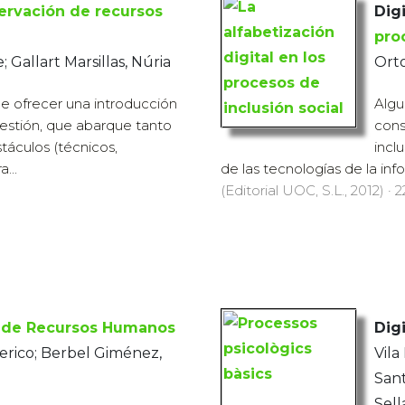
ervación de recursos
Digi
pro
; Gallart Marsillas, Núria
Orto
de ofrecer una introducción
Algu
uestión, que abarque tanto
cons
stáculos (técnicos,
incl
...
de las tecnologías de la inf
(Editorial UOC, S.L., 2012) · 
 de Recursos Humanos
Digi
erico; Berbel Giménez,
Vila
Sant
Sell