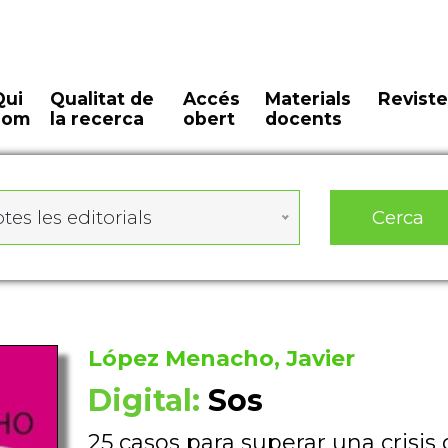
Qui
Qualitat de
Accés
Materials
Reviste
som
la recerca
obert
docents
Cerca
tes les editorials
López Menacho, Javier
Digital:
Sos
25 casos para superar una crisis 