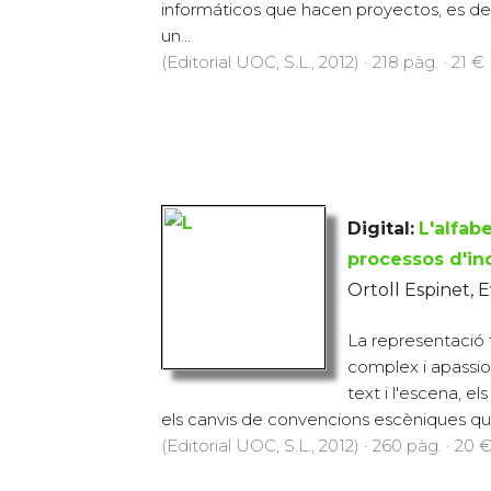
informáticos que hacen proyectos, es dec
un...
(Editorial UOC, S.L., 2012) · 218 pàg. · 21 €
Digital:
L'alfabe
processos d'inc
Ortoll Espinet, 
La representació 
complex i apassion
text i l'escena, e
els canvis de convencions escèniques que
(Editorial UOC, S.L., 2012) · 260 pàg. · 20 