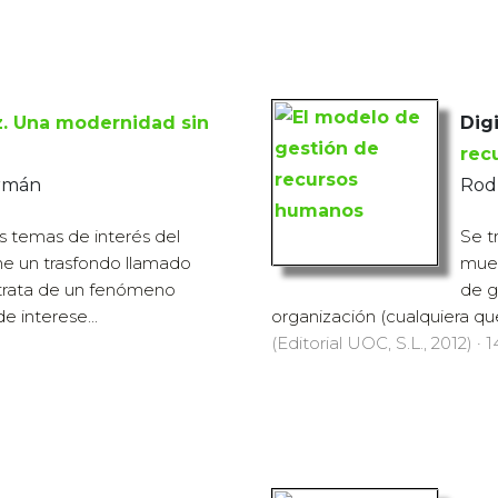
. Una modernidad sin
Digi
rec
ermán
Rod
os temas de interés del
Se t
ne un trasfondo llamado
mues
 trata de un fenómeno
de g
e interese...
organización (cualquiera qu
(Editorial UOC, S.L., 2012) · 