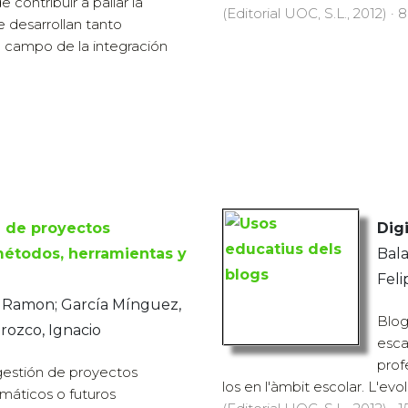
 contribuir a paliar la
(Editorial UOC, S.L., 2012) · 
 desarrollan tanto
l campo de la integración
 de proyectos
Digi
métodos, herramientas y
Bal
Feli
 Ramon; García Mínguez,
Blog
rozco, Ignacio
esca
prof
estión de proyectos
los en l'àmbit escolar. L'evo
ormáticos o futuros