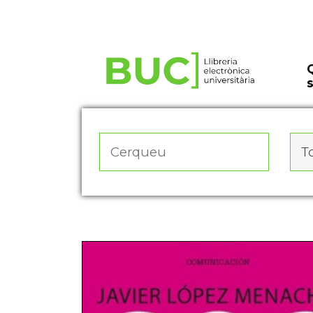
Actualitza les preferències de les cookies
To