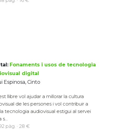
158 pàg. · 16 €
tal:
Fonaments i usos de tecnologia
ovisual digital
i Espinosa, Cinto
t llibre vol ajudar a millorar la cultura
ovisual de les persones i vol contribuir a
la tecnologia audiovisual estigui al servei
s...
392 pàg. · 28 €