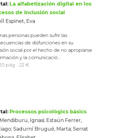
tal:
La alfabetización digital en los
cesos de inclusión social
ll Espinet, Eva
nas personas pueden sufrir las
ecuencias de disfunciones en su
usión social por el hecho de no apropiarse
ormación y la comunicació...
220 pàg. · 22 €
tal:
Processos psicològics bàsics
 Mendiburu, Ignasi; Estaún Ferrer,
iago; Sadurní Brugué, Marta; Serrat
abona, Elisabet