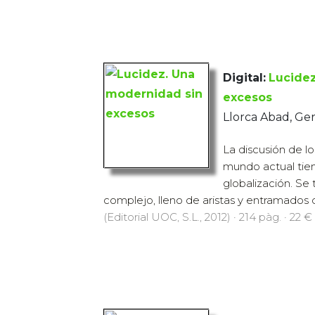
Digital:
Lucidez
excesos
Llorca Abad, G
La discusión de l
mundo actual tie
globalización. Se
complejo, lleno de aristas y entramados d
(Editorial UOC, S.L., 2012) · 214 pàg. · 22 €