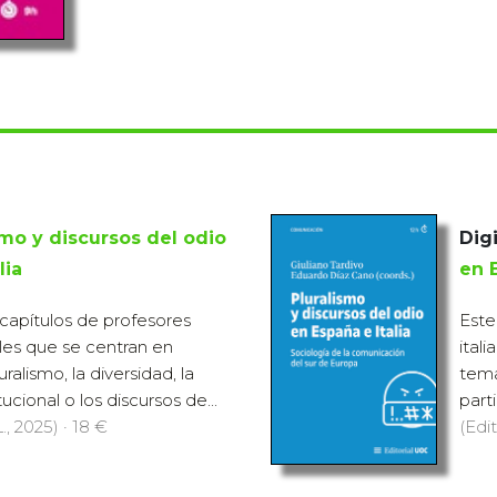
smo y discursos del odio
Digi
lia
en E
 capítulos de profesores
Este
oles que se centran en
ital
alismo, la diversidad, la
tema
tucional o los discursos de...
parti
., 2025) · 18 €
(Edit