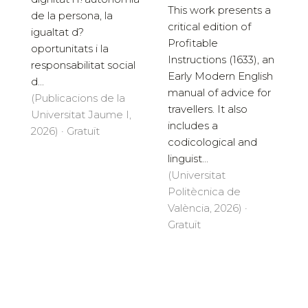
This work presents a
de la persona, la
critical edition of
igualtat d?
Profitable
oportunitats i la
Instructions (1633), an
responsabilitat social
Early Modern English
d...
manual of advice for
(Publicacions de la
travellers. It also
Universitat Jaume I,
includes a
2026) · Gratuït
codicological and
linguist...
(Universitat
Politècnica de
València, 2026) ·
Gratuït