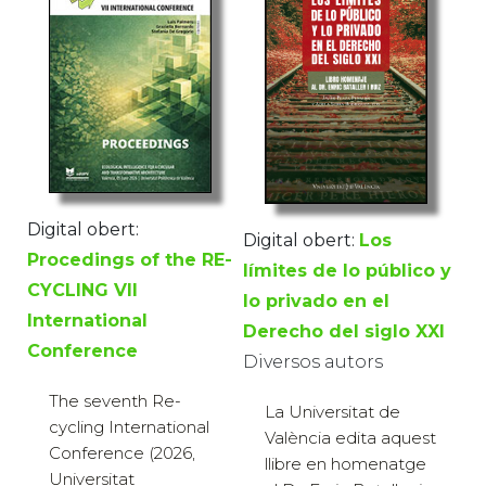
Digital obert:
Digital obert:
Los
Procedings of the RE-
límites de lo público y
CYCLING VII
lo privado en el
International
Derecho del siglo XXI
Conference
Diversos autors
The seventh Re-
La Universitat de
cycling International
València edita aquest
Conference (2026,
llibre en homenatge
Universitat