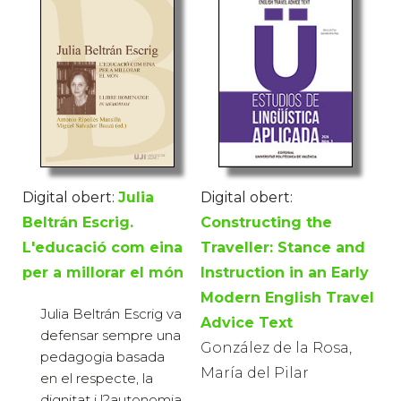
Digital obert:
Digital obert:
Julia
Constructing the
Beltrán Escrig.
Traveller: Stance and
L'educació com eina
Instruction in an Early
per a millorar el món
Modern English Travel
Julia Beltrán Escrig va
Advice Text
defensar sempre una
González de la Rosa,
pedagogia basada
María del Pilar
en el respecte, la
dignitat i l?autonomia