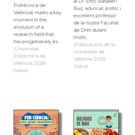
al Dr. Enric Bataller i
Politècnica de
Ruiz, advocat, polític i
València) marks a key
excel·lent professor
moment in the
de la nostra Facultat
evolution of a
de Dret durant
research field that
molts...
has progressively ex...
(Publicacions de la
(Universitat
Universitat de
Politècnica de
València, 2026) ·
València, 2026) ·
Gratuït
Gratuït