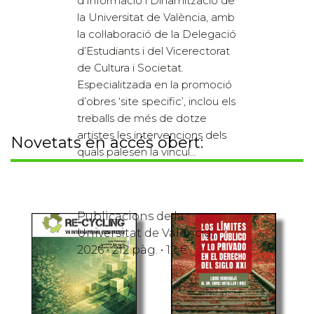
d’Informació i Dinamització de
la Universitat de València, amb
la col·laboració de la Delegació
d’Estudiants i del Vicerectorat
de Cultura i Societat.
Especialitzada en la promoció
d’obres ‘site specific’, inclou els
treballs de més de dotze
artistes les intervencions dels
Novetats en accés obert:
quals palesen la vincul...
Publicacions de la
Universitat de València,
2026 • 212 pàg. • 12 €