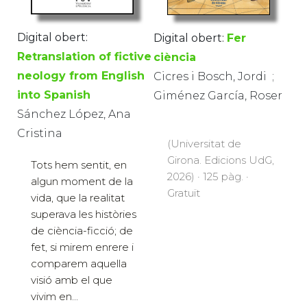
Digital obert:
Digital obert:
Fer
Retranslation of fictive
ciència
neology from English
Cicres i Bosch, Jordi​ ​ ;
into Spanish
Giménez García, Roser
Sánchez López, Ana
Cristina
(Universitat de
Girona. Edicions UdG,
Tots hem sentit, en
2026) · 125 pàg. ·
algun moment de la
Gratuït
vida, que la realitat
superava les històries
de ciència-ficció; de
fet, si mirem enrere i
comparem aquella
visió amb el que
vivim en...