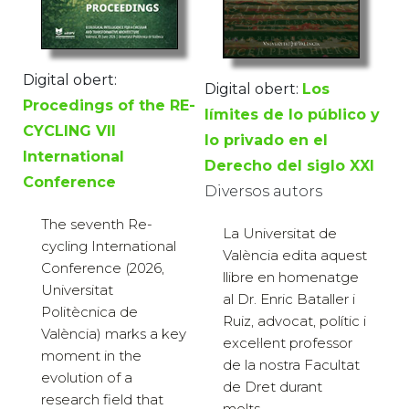
Digital obert:
Digital obert:
Los
Procedings of the RE-
límites de lo público y
CYCLING VII
lo privado en el
International
Derecho del siglo XXI
Conference
Diversos autors
The seventh Re-
La Universitat de
cycling International
València edita aquest
Conference (2026,
llibre en homenatge
Universitat
al Dr. Enric Bataller i
Politècnica de
Ruiz, advocat, polític i
València) marks a key
excel·lent professor
moment in the
de la nostra Facultat
evolution of a
de Dret durant
research field that
molts...