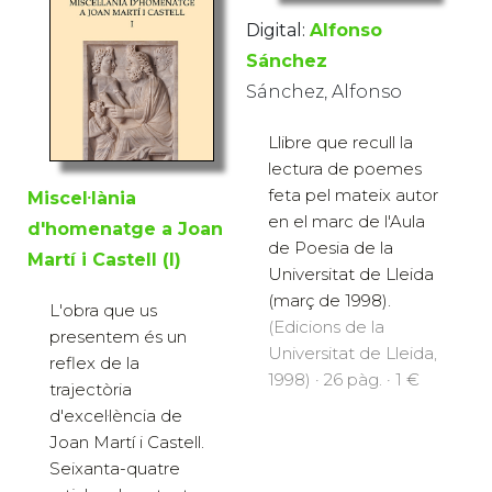
Digital:
Alfonso
Sánchez
Sánchez, Alfonso
Llibre que recull la
lectura de poemes
feta pel mateix autor
Miscel·lània
en el marc de l'Aula
d'homenatge a Joan
de Poesia de la
Martí i Castell (I)
Universitat de Lleida
(març de 1998).
L'obra que us
(Edicions de la
presentem és un
Universitat de Lleida,
reflex de la
1998) · 26 pàg. · 1 €
trajectòria
d'excel·lència de
Joan Martí i Castell.
Seixanta-quatre