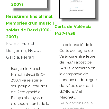
Resistirem fins al final.
Memòries d’un músic i
Corts de València
soldat de Betxí (1910-
1437-1438
2007)
Franch Franch,
La celebració de les
Benjamín; Nebot
Corts del regne de
València entre febrer
Garcia, Ferran
de 1437 i agost de
1438 s?emmarca en
Benjamín Franch
la campanya de
Franch (Betxí 1910-
conquesta del regne
2007) va relatar el
de Nàpols per part
seu periple vital, des
d?Alfons V el
de l?emigració a
Magn�...
França als anys vint,
(Publicacions de la
els seus records de la
Universitat de