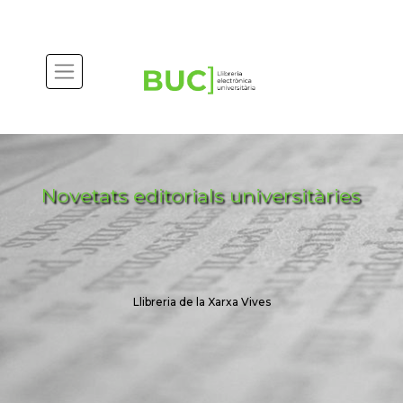
Actualitza les preferències de les cookies
Novetats editorials universitàries
Llibreria de la Xarxa Vives