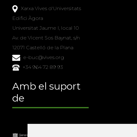
Xarxa Vives d'Universitats
Edifici Àgora
Universitat Jaume I, local 10
Av. de Vicent Sos Baynat, s/n
12071 Castelló de la Plana
e-buc@vives.org
+34 964 72 89 93
Amb el suport
de