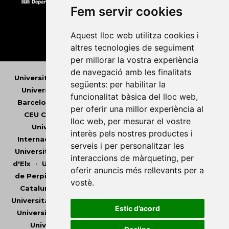
Fem servir cookies
Aquest lloc web utilitza cookies i
altres tecnologies de seguiment
per millorar la vostra experiència
de navegació amb les finalitats
Universitat Abat Oliba CEU
•
Universitat d'Alacant
•
següents:
per habilitar la
Universitat d'Andorra
•
Universitat Autònoma de
funcionalitat bàsica del lloc web
,
Barcelona
•
Universitat de Barcelona
•
Universitat
per oferir una millor experiència al
CEU Cardenal Herrera
•
Universitat de Girona
•
lloc web
,
per mesurar el vostre
Universitat de les Illes Balears
•
Universitat
interès pels nostres productes i
Internacional de Catalunya
•
Universitat Jaume I
•
serveis i per personalitzar les
Universitat de Lleida
•
Universitat Miguel Hernández
interaccions de màrqueting
,
per
d'Elx
•
Universitat Oberta de Catalunya
•
Universitat
oferir anuncis més rellevants per a
de Perpinyà Via Domitia
•
Universitat Politècnica de
vostè
.
Catalunya
•
Universitat Politècnica de València
•
Universitat Pompeu Fabra
•
Universitat Ramon Llull
•
Estic d’acord
Universitat Rovira i Virgili
•
Universitat de Sàsser
•
Universitat de València
•
Universitat de Vic -