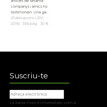
articles de setanta
companys i amics ho
testimonien. Una ga...
(Publicacions URV,
2016) · 356 pàg. · 30 €
Suscriu-te
La Xarxa Vives d’Universitats, com a