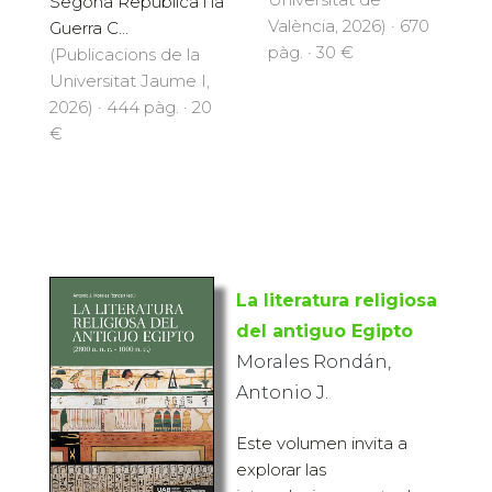
Segona República i la
València, 2026) · 670
Guerra C...
pàg. · 30 €
(Publicacions de la
Universitat Jaume I,
2026) · 444 pàg. · 20
€
La literatura religiosa
del antiguo Egipto
Morales Rondán,
Antonio J.
Este volumen invita a
explorar las