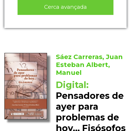
Cerca avançada
Sáez Carreras, Juan
Esteban Albert,
Manuel
Digital:
Pensadores de
ayer para
problemas de
hoy... Fisósofos