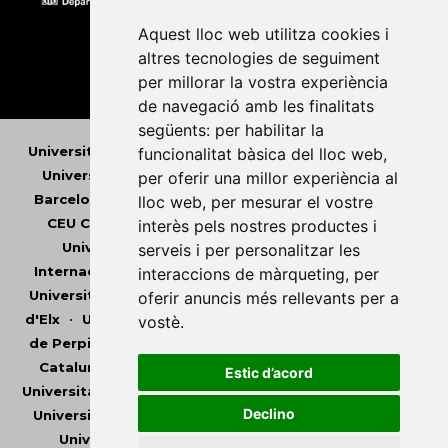
Aquest lloc web utilitza cookies i
altres tecnologies de seguiment
per millorar la vostra experiència
de navegació amb les finalitats
següents:
per habilitar la
Universitat Abat Oliba CEU
•
Universitat d'Alacant
•
funcionalitat bàsica del lloc web
,
Universitat d'Andorra
•
Universitat Autònoma de
per oferir una millor experiència al
Barcelona
•
Universitat de Barcelona
•
Universitat
lloc web
,
per mesurar el vostre
CEU Cardenal Herrera
•
Universitat de Girona
•
interès pels nostres productes i
Universitat de les Illes Balears
•
Universitat
serveis i per personalitzar les
Internacional de Catalunya
•
Universitat Jaume I
•
interaccions de màrqueting
,
per
Universitat de Lleida
•
Universitat Miguel Hernández
oferir anuncis més rellevants per a
d'Elx
•
Universitat Oberta de Catalunya
•
Universitat
vostè
.
de Perpinyà Via Domitia
•
Universitat Politècnica de
Catalunya
•
Universitat Politècnica de València
•
Estic d’acord
Universitat Pompeu Fabra
•
Universitat Ramon Llull
•
Declino
Universitat Rovira i Virgili
•
Universitat de Sàsser
•
Universitat de València
•
Universitat de Vic -