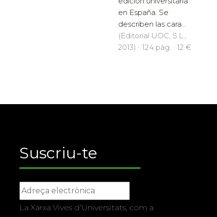
edición universitaria
en España. Se
describen las cara...
(Editorial UOC, S.L.,
2013) · 124 pàg. · 12 €
Suscriu-te
La Xarxa Vives d’Universitats, com a