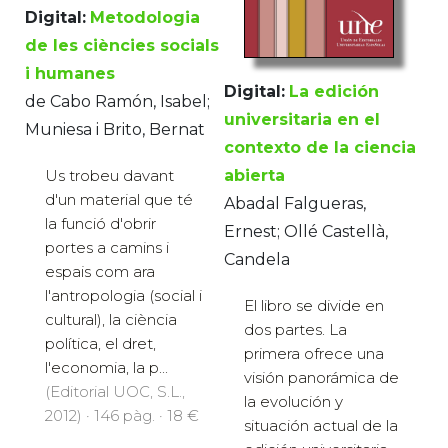
Digital:
Metodologia
de les ciències socials
i humanes
Digital:
La edición
de Cabo Ramón, Isabel;
universitaria en el
Muniesa i Brito, Bernat
contexto de la ciencia
Us trobeu davant
abierta
d'un material que té
Abadal Falgueras,
la funció d'obrir
Ernest; Ollé Castellà,
portes a camins i
Candela
espais com ara
l'antropologia (social i
El libro se divide en
cultural), la ciència
dos partes. La
política, el dret,
primera ofrece una
l'economia, la p...
visión panorámica de
(Editorial UOC, S.L.,
la evolución y
2012) · 146 pàg. · 18 €
situación actual de la