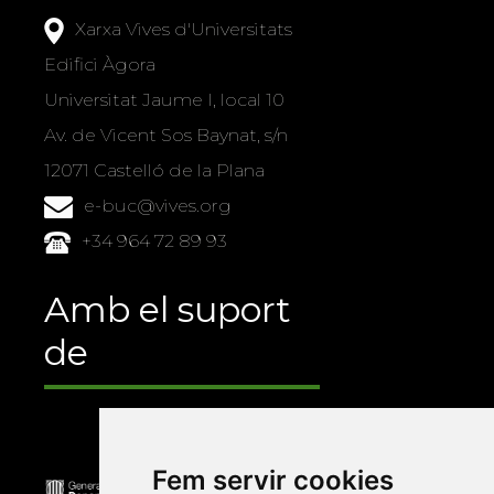
Xarxa Vives d'Universitats
Edifici Àgora
Universitat Jaume I, local 10
Av. de Vicent Sos Baynat, s/n
12071 Castelló de la Plana
e-buc@vives.org
+34 964 72 89 93
Amb el suport
de
Fem servir cookies