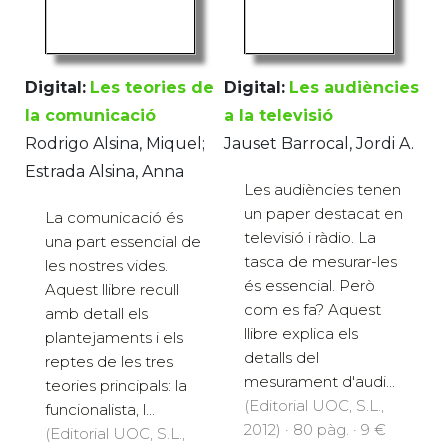
Digital:
Les teories de
Digital:
Les audiències
la comunicació
a la televisió
Rodrigo Alsina, Miquel;
Jauset Barrocal, Jordi A.
Estrada Alsina, Anna
Les audiències tenen
un paper destacat en
La comunicació és
televisió i ràdio. La
una part essencial de
tasca de mesurar-les
les nostres vides.
és essencial. Però
Aquest llibre recull
com es fa? Aquest
amb detall els
llibre explica els
plantejaments i els
detalls del
reptes de les tres
mesurament d'audi...
teories principals: la
(Editorial UOC, S.L.,
funcionalista, l...
2012) · 80 pàg. · 9 €
(Editorial UOC, S.L.,