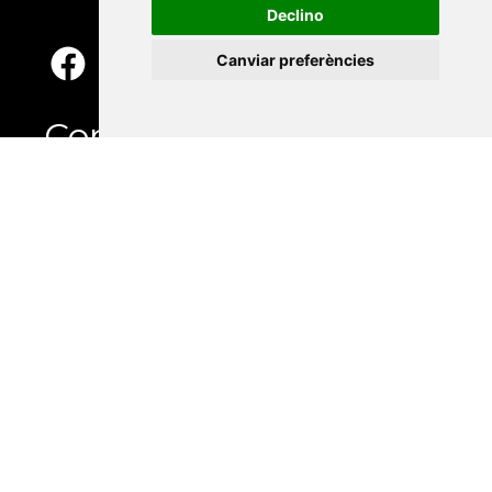
Declino
Canviar preferències
Contacte
Xarxa Vives d'Universitats
Edifici Àgora
Universitat Jaume I, local 10
Av. de Vicent Sos Baynat, s/n
12071 Castelló de la Plana
e-buc@vives.org
+34 964 72 89 93