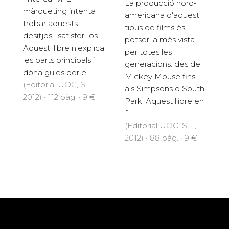
La producció nord-
màrqueting intenta
americana d'aquest
trobar aquests
tipus de films és
desitjos i satisfer-los.
potser la més vista
Aquest llibre n'explica
per totes les
les parts principals i
generacions: des de
dóna guies per e...
Mickey Mouse fins
(Editorial UOC, S.L.,
als Simpsons o South
2012) · 112 pàg. · 9 €
Park. Aquest llibre en
f...
(Editorial UOC, S.L.,
2012) · 88 pàg. · 9 €