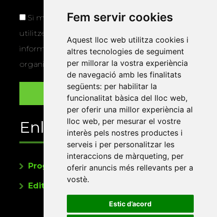
Fem servir cookies
Si marqueu aquesta casella, consentiu que
utilitzem les vostres dades per a enviar-vos
Aquest lloc web utilitza cookies i
informació sobre els actes i activitats que
altres tecnologies de seguiment
per millorar la vostra experiència
organitza la Xarxa Vives.
de navegació amb les finalitats
següents:
per habilitar la
funcionalitat bàsica del lloc web
,
per oferir una millor experiència al
lloc web
,
per mesurar el vostre
Enllaços
interès pels nostres productes i
serveis i per personalitzar les
interaccions de màrqueting
,
per
Programa de publicacions
oferir anuncis més rellevants per a
vostè
.
Editorials universitàries a Twitter
Estic d’acord