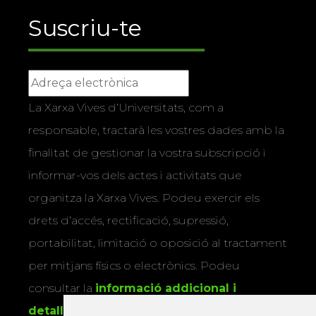
Suscriu-te
La Xarxa Vives d’Universitats, com a
responsable, tractarà les vostres dades amb la
finalitat de gestionar la vostra subscripció i
informar-vos dels actes i activitats que
organitza la Xarxa Vives. Podeu exercir els
drets d’accés, rectificació, supressió,
portabilitat, limitació o oposició al tractament
per mitjans físics o electrònics. Podeu
consultar la
informació addicional i
detallada sobre protecció de dades
.