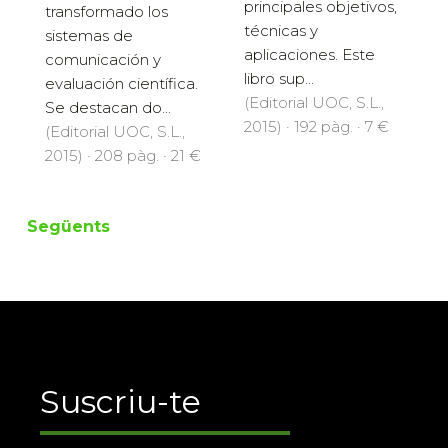
principales objetivos,
transformado los
técnicas y
sistemas de
aplicaciones. Este
comunicación y
libro sup...
evaluación científica.
(Editorial UOC, S.L.,
Se destacan do...
2015) · 192 pàg. · 7 €
(Editorial UOC, S.L.,
2015) · 208 pàg. · 21 €
Següents
Suscriu-te