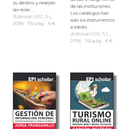
su destino y realizan
de las instituciones.
las reser...
Los catálogos han
(Editorial UOC, S.L.,
sido los instrumentos
2019) · 170 pàg. · 6 €
a través...
(Editorial UOC, S.L.,
2019) · 142 pàg. · 6 €