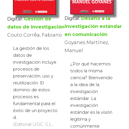
Digital:
Desafío a la
Digital:
Gestión de
investigación estándar
datos de investigación
en comunicación
Couto Corrêa, Fabiano
Goyanes Martínez,
La gestión de los
Manuel
datos de
investigación incluye
¿Por qué hacemos
procesos de
todos la misma
preservación, uso y
ciencia? Bienvenido
reutilización. El
a la idea de la
dominio de estos
investigación
procesos es
estándar. La
fundamental para el
investigación
éxito de un proyecto
estándar es la visión
d...
legítima y
(Editorial UOC, S.L.,
comúnmente