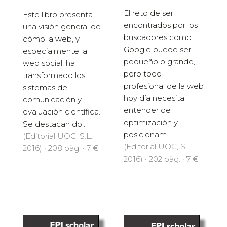
El reto de ser
Este libro presenta
encontrados por los
una visión general de
buscadores como
cómo la web, y
Google puede ser
especialmente la
pequeño o grande,
web social, ha
pero todo
transformado los
profesional de la web
sistemas de
hoy día necesita
comunicación y
entender de
evaluación científica.
optimización y
Se destacan do...
posicionam...
(Editorial UOC, S.L.,
(Editorial UOC, S.L.,
2016) · 208 pàg. · 7 €
2016) · 202 pàg. · 7 €