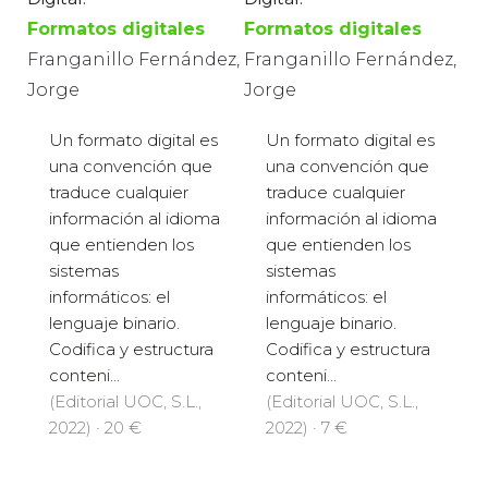
Formatos digitales
Formatos digitales
Franganillo Fernández,
Franganillo Fernández,
Jorge
Jorge
Un formato digital es
Un formato digital es
una convención que
una convención que
traduce cualquier
traduce cualquier
información al idioma
información al idioma
que entienden los
que entienden los
sistemas
sistemas
informáticos: el
informáticos: el
lenguaje binario.
lenguaje binario.
Codifica y estructura
Codifica y estructura
conteni...
conteni...
(Editorial UOC, S.L.,
(Editorial UOC, S.L.,
2022) · 20 €
2022) · 7 €