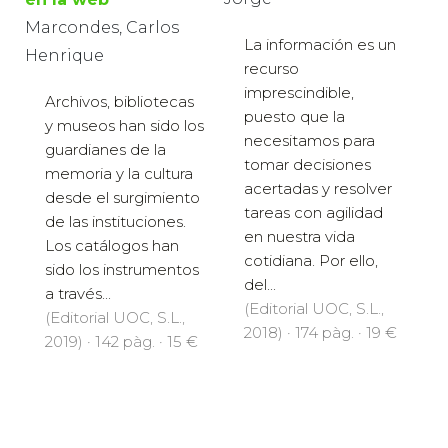
Marcondes, Carlos
La información es un
Henrique
recurso
imprescindible,
Archivos, bibliotecas
puesto que la
y museos han sido los
necesitamos para
guardianes de la
tomar decisiones
memoria y la cultura
acertadas y resolver
desde el surgimiento
tareas con agilidad
de las instituciones.
en nuestra vida
Los catálogos han
cotidiana. Por ello,
sido los instrumentos
del...
a través...
(Editorial UOC, S.L.,
(Editorial UOC, S.L.,
2018) · 174 pàg. · 19 €
2019) · 142 pàg. · 15 €