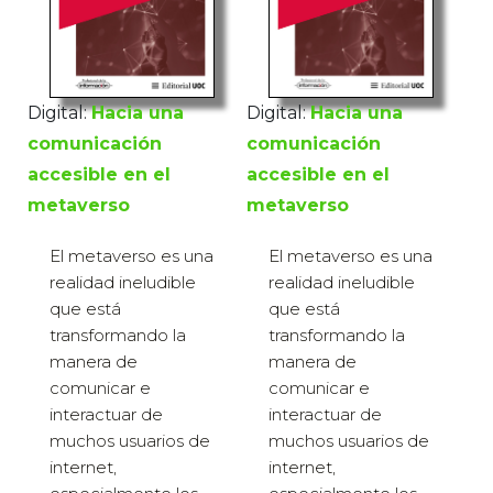
Digital:
Hacia una
Digital:
Hacia una
comunicación
comunicación
accesible en el
accesible en el
metaverso
metaverso
El metaverso es una
El metaverso es una
realidad ineludible
realidad ineludible
que está
que está
transformando la
transformando la
manera de
manera de
comunicar e
comunicar e
interactuar de
interactuar de
muchos usuarios de
muchos usuarios de
internet,
internet,