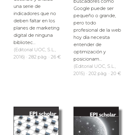
buscadores como
una serie de
Google puede ser
indicadores que no
pequeño o grande,
deben faltar en los
pero todo
planes de marketing
profesional de la web
digital de ninguna
hoy día necesita
bibliotec...
entender de
(Editorial UOC, S.L.,
optimización y
2016) · 282 pàg. · 26 €
posicionam...
(Editorial UOC, S.L.,
2015) · 202 pàg. · 20 €