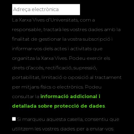
La Xarxa Vives d’Universitats, com a
responsable, tractarà les vostres dades amb la
finalitat de gestionar la vostra subscripció i
informar-vos dels actes i activitats que
organitza la Xarxa Vives. Podeu exercir els
drets d’accés, rectificació, supressió,
portabilitat, limitació o oposició al tractament
per mitjans físics o electrònics. Podeu
consultar la
informació addicional i
detallada sobre protecció de dades
.
Si marqueu aquesta casella, consentiu que
utilitzem les vostres dades per a enviar-vos