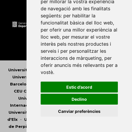
per millorar la vostra experiència
de navegació amb les finalitats
següents:
per habilitar la
funcionalitat bàsica del lloc web
,
per oferir una millor experiència al
lloc web
,
per mesurar el vostre
interès pels nostres productes i
serveis i per personalitzar les
interaccions de màrqueting
,
per
oferir anuncis més rellevants per a
Universitat Abat Oliba CEU
•
Universitat d'Alacant
•
vostè
.
Universitat d'Andorra
•
Universitat Autònoma de
Barcelona
•
Universitat de Barcelona
•
Universitat
Estic d’acord
CEU Cardenal Herrera
•
Universitat de Girona
•
Universitat de les Illes Balears
•
Universitat
Declino
Internacional de Catalunya
•
Universitat Jaume I
•
Canviar preferències
Universitat de Lleida
•
Universitat Miguel Hernández
d'Elx
•
Universitat Oberta de Catalunya
•
Universitat
de Perpinyà Via Domitia
•
Universitat Politècnica de