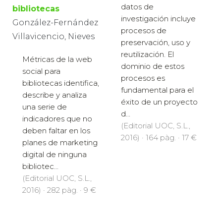
datos de
bibliotecas
investigación incluye
González-Fernández
procesos de
Villavicencio, Nieves
preservación, uso y
reutilización. El
Métricas de la web
dominio de estos
social para
procesos es
bibliotecas identifica,
fundamental para el
describe y analiza
éxito de un proyecto
una serie de
d...
indicadores que no
(Editorial UOC, S.L.,
deben faltar en los
2016) · 164 pàg. · 17 €
planes de marketing
digital de ninguna
bibliotec...
(Editorial UOC, S.L.,
2016) · 282 pàg. · 9 €