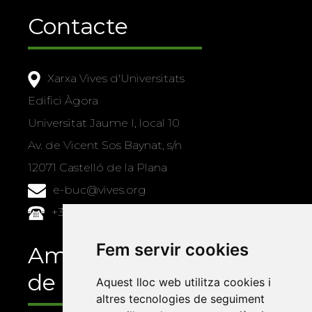
Contacte
Xarxa Vives d'Universitats
Edifici Àgora
Universitat Jaume I, local 10
Av. de Vicent Sos Baynat, s/n
12071 Castelló de la Plana
e-buc@vives.org
+34 964 72 89 93
Fem servir cookies
Amb el suport
de
Aquest lloc web utilitza cookies i
altres tecnologies de seguiment