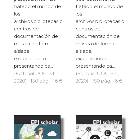
tratado el mundo de
tratado el mundo de
los
los
archivos,bibliotecas o
archivos,bibliotecas o
centros de
centros de
documentación de
documentación de
música de forma
música de forma
aislada,
aislada,
exponiendo o
exponiendo o
presentando ca...
presentando ca...
(Editorial UOC, S.L.,
(Editorial UOC, S.L.,
2020) · 150 pàg. · 16 €
2020) · 150 pàg. · 6 €