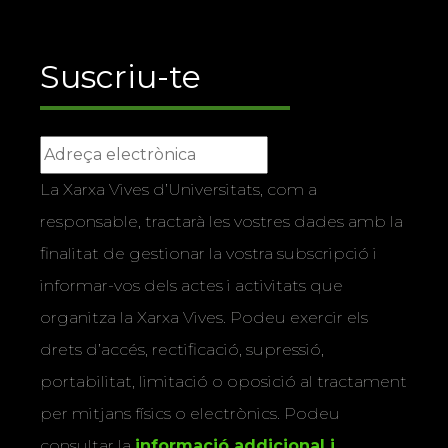
Suscriu-te
La Xarxa Vives d’Universitats, com a
responsable, tractarà les vostres dades amb la
finalitat de gestionar la vostra subscripció i
informar-vos dels actes i activitats que
organitza la Xarxa Vives. Podeu exercir els
drets d’accés, rectificació, supressió,
portabilitat, limitació o oposició al tractament
per mitjans físics o electrònics. Podeu
consultar la
informació addicional i