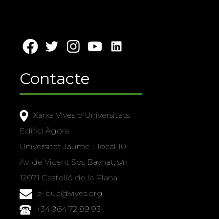
Contacte
Xarxa Vives d'Universitats
Edifici Àgora
Universitat Jaume I, local 10
Av. de Vicent Sos Baynat, s/n
12071 Castelló de la Plana
e-buc@vives.org
+34 964 72 89 93