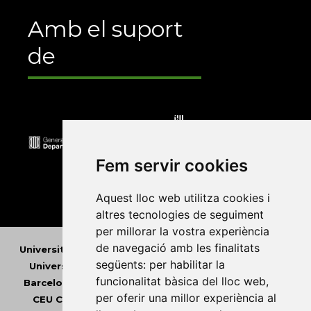
Amb el suport
de
Fem servir cookies
Aquest lloc web utilitza cookies i
altres tecnologies de seguiment
per millorar la vostra experiència
de navegació amb les finalitats
Universitat Abat Oliba CEU
•
Universitat d'Alacant
•
següents:
per habilitar la
Universitat d'Andorra
•
Universitat Autònoma de
funcionalitat bàsica del lloc web
,
Barcelona
•
Universitat de Barcelona
•
Universitat
per oferir una millor experiència al
CEU Cardenal Herrera
•
Universitat de Girona
•