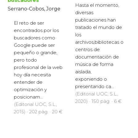
buscadores
Hasta el momento,
Serrano-Cobos, Jorge
diversas
publicaciones han
El reto de ser
tratado el mundo de
encontrados por los
los
buscadores como
archivos,bibliotecas o
Google puede ser
centros de
pequeño o grande,
documentación de
pero todo
música de forma
profesional de la web
aislada,
hoy día necesita
exponiendo o
entender de
presentando ca...
optimización y
(Editorial UOC, S.L.,
posicionam...
2020) · 150 pàg. · 6 €
(Editorial UOC, S.L.,
2015) · 202 pàg. · 20 €