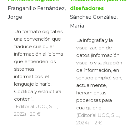
Franganillo Fernández,
diseñadores
Jorge
Sánchez González,
María
Un formato digital es
una convención que
La infografía y la
traduce cualquier
visualización de
información al idioma
datos (información
que entienden los
visual o visualización
sistemas
de información, en
informáticos: el
sentido amplio) son,
lenguaje binario.
actualmente,
Codifica y estructura
herramientas
conteni...
poderosas para
(Editorial UOC, S.L.,
cualquier p...
2022) · 20 €
(Editorial UOC, S.L.,
2024) · 12 €