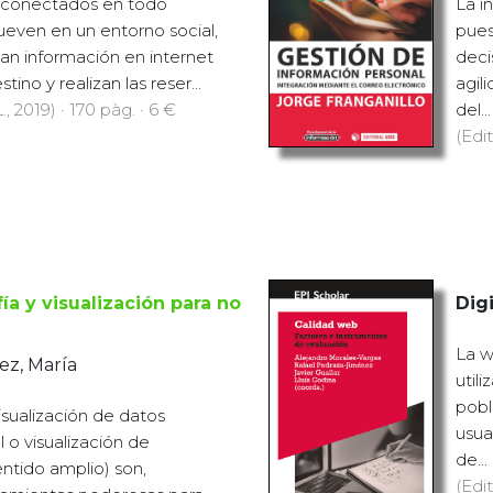
n conectados en todo
La i
ven en un entorno social,
pues
can información en internet
deci
tino y realizan las reser...
agil
., 2019) · 170 pàg. · 6 €
del...
(Edit
fía y visualización para no
Digi
La w
ez, María
util
pobl
visualización de datos
usua
l o visualización de
de...
entido amplio) son,
(Edit