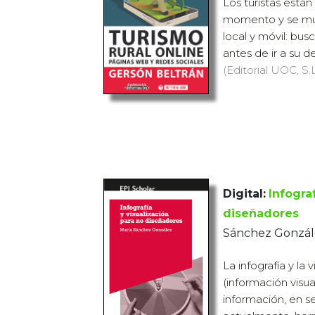
Los turistas está
momento y se mue
local y móvil: bus
antes de ir a su des
(Editorial UOC, S.L
Digital:
Infogra
diseñadores
Sánchez Gonzál
La infografía y la 
(información visua
información, en s