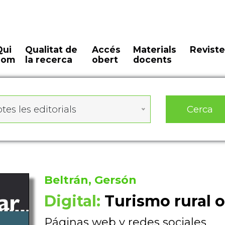
Qui
Qualitat de
Accés
Materials
Reviste
som
la recerca
obert
docents
Cerca
tes les editorials
Beltrán, Gersón
Digital:
Turismo rural o
Páginas web y redes sociales