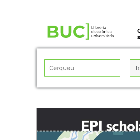
Actualitza les preferències de les cookies
To