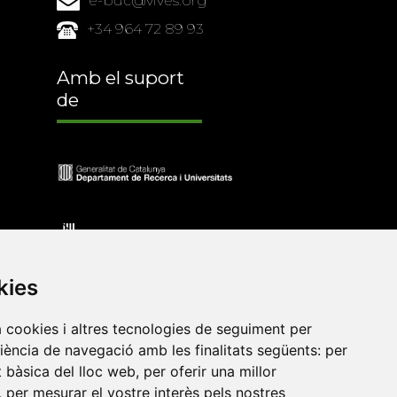
e-buc@vives.org
+34 964 72 89 93
Amb el suport
de
kies
a cookies i altres tecnologies de seguiment per
riència de navegació amb les finalitats següents:
per
at bàsica del lloc web
,
per oferir una millor
•
Universitat de Barcelona
•
Universitat CEU Cardenal
,
per mesurar el vostre interès pels nostres