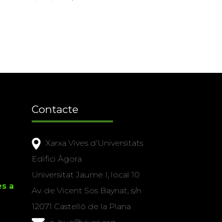
Contacte
Xarxa Vives d'Universitats
Edifici Àgora
Universitat Jaume I, local 10
es a
Av. de Vicent Sos Baynat, s/n
12071 Castelló de la Plana