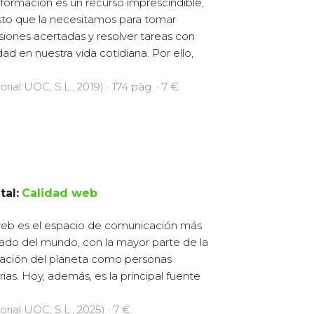
nformación es un recurso imprescindible,
to que la necesitamos para tomar
siones acertadas y resolver tareas con
idad en nuestra vida cotidiana. Por ello,
orial UOC, S.L., 2019) · 174 pàg. · 7 €
tal:
Calidad web
eb es el espacio de comunicación más
izado del mundo, con la mayor parte de la
ación del planeta como personas
rias. Hoy, además, es la principal fuente
orial UOC, S.L., 2025) · 7 €