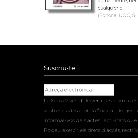
actualmente, her
cualquier p...
(Editorial UOC, S.L
Suscriu-te
La Xarxa Vives d’Universitats, com a res
vostres dades amb la finalitat de gestio
informar-vos dels actes i activitats que
Podeu exercir els drets d’accés, rectifi