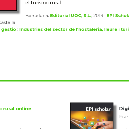
el turismo rural.
Barcelona:
Editorial UOC, S.L.
, 2019 ·
EPI Schol
castellà
 gestió
:
Indústries del sector de l'hostaleria, lleure i tu
 rural online
Digi
Fran