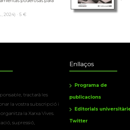
ramientas poderosas para
., 2024) · 5 €
Enllaços
Programa de
ponsable, tractarà les
publicacions
nar la vostra subscripció i
Editorials universitàri
 organitza la Xarxa Vives.
Twitter
cació, supressió,