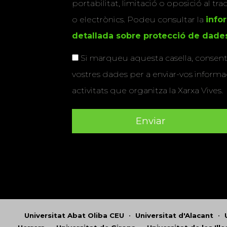
portabilitat, limitació o oposició al tr
o electrònics. Podeu consultar la
info
detallada sobre protecció de dade
Si marqueu aquesta casella, consenti
vostres dades per a enviar-vos informac
activitats que organitza la Xarxa Vives.
Universitat Abat Oliba CEU
•
Universitat d'Alacant
•