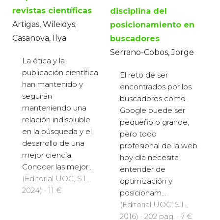
revistas científicas
disciplina del
Artigas, Wileidys;
posicionamiento en
Casanova, Ilya
buscadores
Serrano-Cobos, Jorge
La ética y la
publicación científica
El reto de ser
han mantenido y
encontrados por los
seguirán
buscadores como
manteniendo una
Google puede ser
relación indisoluble
pequeño o grande,
en la búsqueda y el
pero todo
desarrollo de una
profesional de la web
mejor ciencia.
hoy día necesita
Conocer las mejor...
entender de
(Editorial UOC, S.L.,
optimización y
2024) · 11 €
posicionam...
(Editorial UOC, S.L.,
2016) · 202 pàg. · 7 €