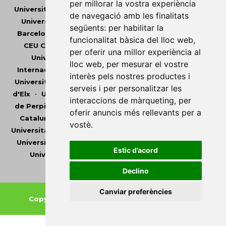
per millorar la vostra experiència
Universitat Abat Oliba CEU
•
Universitat d'Alacant
•
de navegació amb les finalitats
Universitat d'Andorra
•
Universitat Autònoma de
següents:
per habilitar la
Barcelona
•
Universitat de Barcelona
•
Universitat
funcionalitat bàsica del lloc web
,
CEU Cardenal Herrera
•
Universitat de Girona
•
per oferir una millor experiència al
Universitat de les Illes Balears
•
Universitat
lloc web
,
per mesurar el vostre
Internacional de Catalunya
•
Universitat Jaume I
•
interès pels nostres productes i
Universitat de Lleida
•
Universitat Miguel Hernández
serveis i per personalitzar les
d'Elx
•
Universitat Oberta de Catalunya
•
Universitat
interaccions de màrqueting
,
per
de Perpinyà Via Domitia
•
Universitat Politècnica de
oferir anuncis més rellevants per a
Catalunya
•
Universitat Politècnica de València
•
vostè
.
Universitat Pompeu Fabra
•
Universitat Ramon Llull
•
Universitat Rovira i Virgili
•
Universitat de Sàsser
•
Estic d’acord
Universitat de València
•
Universitat de Vic -
Universitat Central de Catalunya
Declino
Canviar preferències
Copyright © 2026
-
Xarxa Vives d'Universitats