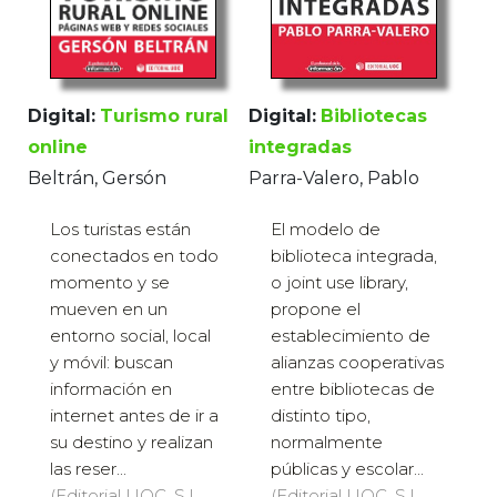
Digital:
Bibliotecas
Digital:
Turismo rural
integradas
online
Parra-Valero, Pablo
Beltrán, Gersón
El modelo de
Los turistas están
biblioteca integrada,
conectados en todo
o joint use library,
momento y se
propone el
mueven en un
establecimiento de
entorno social, local
alianzas cooperativas
y móvil: buscan
entre bibliotecas de
información en
distinto tipo,
internet antes de ir a
normalmente
su destino y realizan
públicas y escolar...
las reser...
(Editorial UOC, S.L.,
(Editorial UOC, S.L.,