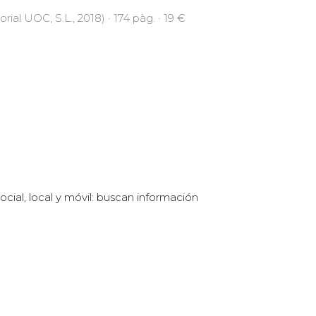
orial UOC, S.L., 2018) · 174 pàg. · 19 €
al, local y móvil: buscan información