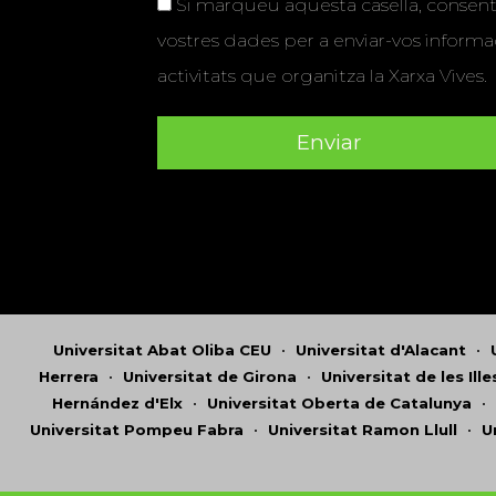
Si marqueu aquesta casella, consenti
vostres dades per a enviar-vos informac
activitats que organitza la Xarxa Vives.
Universitat Abat Oliba CEU
•
Universitat d'Alacant
•
Herrera
•
Universitat de Girona
•
Universitat de les Ill
Hernández d'Elx
•
Universitat Oberta de Catalunya
•
Universitat Pompeu Fabra
•
Universitat Ramon Llull
•
U