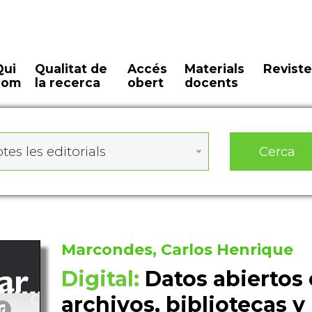
Qui
Qualitat de
Accés
Materials
Reviste
som
la recerca
obert
docents
Cerca
tes les editorials
Marcondes, Carlos Henrique
Digital:
Datos abiertos
archivos, bibliotecas 