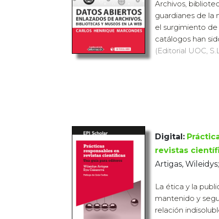
Archivos, bibliote
guardianes de la 
el surgimiento de 
catálogos han sido
(Editorial UOC, S.L
Digital:
Práctic
revistas científ
Artigas, Wileidys
La ética y la publ
mantenido y segu
relación indisolub