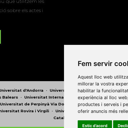
u que utilitzem les
ió sobre els actes i
Fem servir coo
Aquest lloc web utilitz
millorar la vostra expe
habilitar la funcionalit
Universitat d'Andorra
•
Universitat Autònoma de Barcelona
experiència al lloc web
es Balears
•
Universitat Internacional de Catalunya
•
Univers
productes i serveis i p
Universitat de Perpinyà Via Domitia
•
Universitat Politècni
oferir anuncis més rell
niversitat Rovira i Virgili
•
Universitat de Sàsser
•
Universita
Catalunya
Estic d’acord
Decl