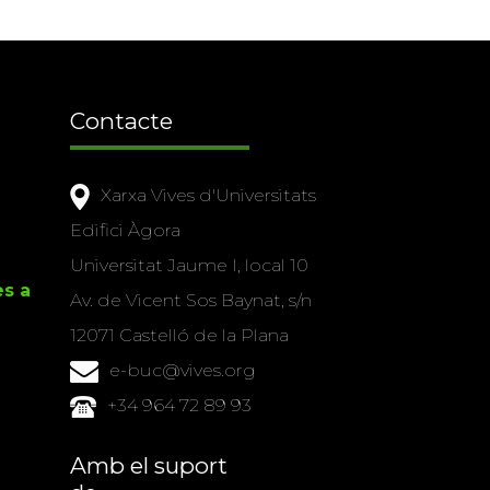
Contacte
Xarxa Vives d'Universitats
Edifici Àgora
Universitat Jaume I, local 10
es a
Av. de Vicent Sos Baynat, s/n
12071 Castelló de la Plana
e-buc@vives.org
+34 964 72 89 93
Amb el suport