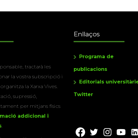
Enllaços
Programa de
ponsable, tractarà les
publicacions
nar la vostra subscripció i
Editorials universitàri
 organitza la Xarxa Vives.
Twitter
cació, supressió,
actament per mitjans físics
rmació addicional i
s
.