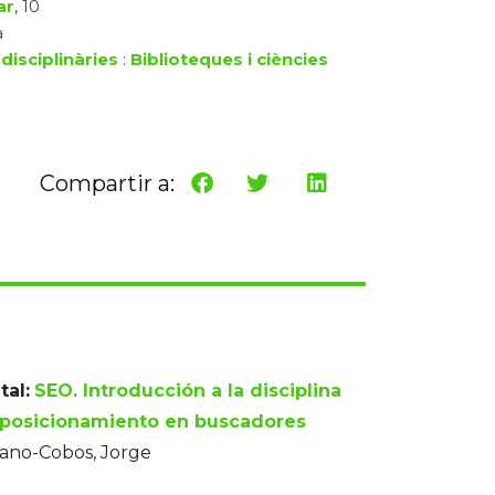
ar
, 10
à
disciplinàries
:
Biblioteques i ciències
Compartir a:
tal:
SEO. Introducción a la disciplina
 posicionamiento en buscadores
rano-Cobos, Jorge