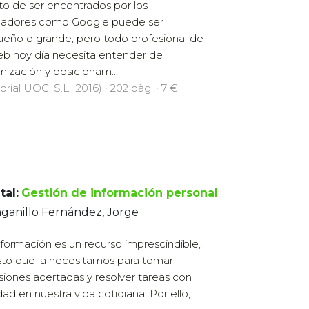
eto de ser encontrados por los
adores como Google puede ser
eño o grande, pero todo profesional de
eb hoy día necesita entender de
mización y posicionam...
orial UOC, S.L., 2016) · 202 pàg. · 7 €
tal:
Gestión de información personal
ganillo Fernández, Jorge
nformación es un recurso imprescindible,
to que la necesitamos para tomar
siones acertadas y resolver tareas con
idad en nuestra vida cotidiana. Por ello,