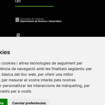
de
kies
a cookies i altres tecnologies de seguiment per
riència de navegació amb les finalitats següents:
per
at bàsica del lloc web
,
per oferir una millor
•
Universitat de Barcelona
•
Universitat CEU Cardenal
,
per mesurar el vostre interès pels nostres
itat Jaume I
•
Universitat de Lleida
•
Universitat Miguel
er personalitzar les interaccions de màrqueting
,
per
ca de Catalunya
•
Universitat Politècnica de València
•
evants per a vostè
.
t de València
•
Universitat de Vic - Universitat Central de
ino
Canviar preferències