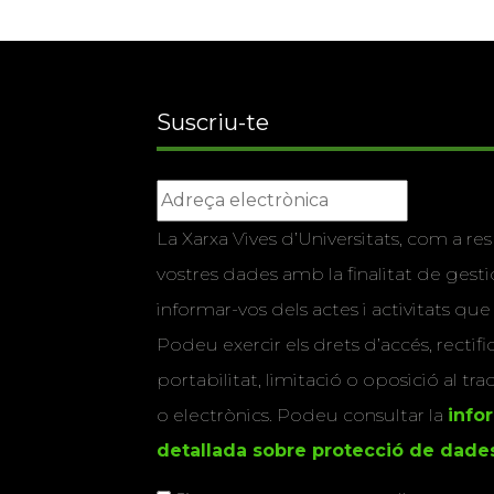
Suscriu-te
La Xarxa Vives d’Universitats, com a res
vostres dades amb la finalitat de gestio
informar-vos dels actes i activitats que
Podeu exercir els drets d’accés, rectifi
portabilitat, limitació o oposició al tr
o electrònics. Podeu consultar la
info
detallada sobre protecció de dade