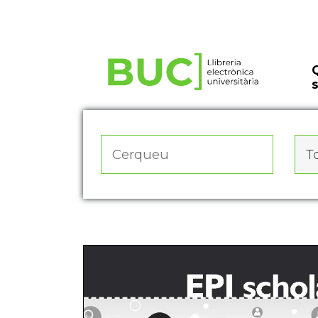
Actualitza les preferències de les cookies
To