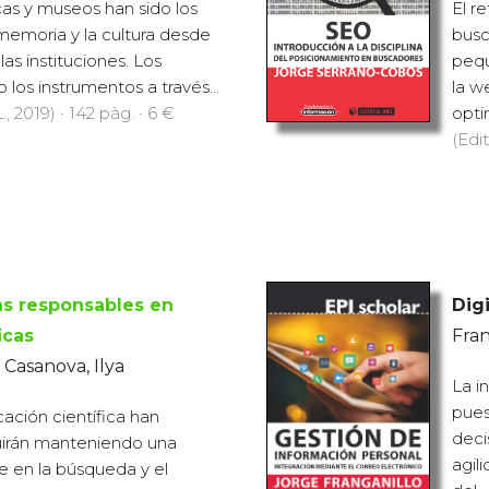
cas y museos han sido los
El r
memoria y la cultura desde
busc
las instituciones. Los
pequ
 los instrumentos a través...
la w
., 2019) · 142 pàg. · 6 €
opti
(Edit
as responsables en
Digi
icas
Fran
; Casanova, Ilya
La i
pues
icación científica han
deci
irán manteniendo una
agil
le en la búsqueda y el