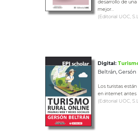
desarrollo de una
mejor...
(Editorial UOC, S.L
Digital:
Turismo
Beltrán, Gersón
Los turistas está
en internet antes d
(Editorial UOC, S.L