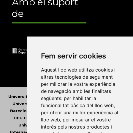
Amb el suport
de
Fem servir cookies
Aquest lloc web utilitza cookies i
altres tecnologies de seguiment
per millorar la vostra experiència
de navegació amb les finalitats
Universitat Abat Oliba CEU
•
Universitat d'Alacant
•
següents:
per habilitar la
Universitat d'Andorra
•
Universitat Autònoma de
funcionalitat bàsica del lloc web
,
Barcelona
•
Universitat de Barcelona
•
Universitat
per oferir una millor experiència al
CEU Cardenal Herrera
•
Universitat de Girona
•
lloc web
,
per mesurar el vostre
Universitat de les Illes Balears
•
Universitat
interès pels nostres productes i
Internacional de Catalunya
•
Universitat Jaume I
•