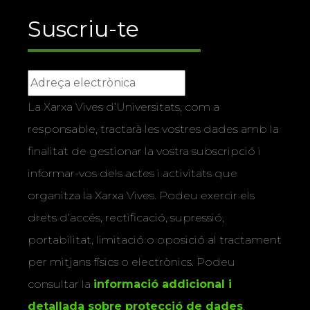
Suscriu-te
La Xarxa Vives d’Universitats, com a
responsable, tractarà les vostres dades amb la
finalitat de gestionar la vostra subscripció i
informar-vos dels actes i activitats que
organitza la Xarxa Vives. Podeu exercir els
drets d’accés, rectificació, supressió,
portabilitat, limitació o oposició al tractament
per mitjans físics o electrònics. Podeu
consultar la
informació addicional i
detallada sobre protecció de dades
.