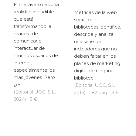
El metaverso es una
realidad ineludible
Métricas de la web
que está
social para
transformando la
bibliotecas identifica,
manera de
describe y analiza
comunicar e
una serie de
interactuar de
indicadores que no
muchos usuarios de
deben faltar en los
internet,
planes de marketing
especialmente los
digital de ninguna
más jóvenes. Pero
bibliotec...
¿es...
(Editorial UOC, S.L.,
(Editorial UOC, S.L.,
2016) · 282 pàg. · 9 €
2024) · 5 €