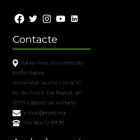
Contacte
Xarxa Vives d'Universitats
Edifici Àgora
Universitat Jaume I, local 10
Av. de Vicent Sos Baynat, s/n
12071 Castelló de la Plana
e-buc@vives.org
+34 964 72 89 93