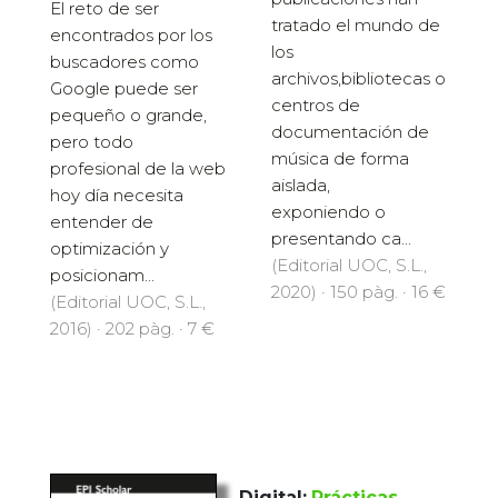
El reto de ser
tratado el mundo de
encontrados por los
los
buscadores como
archivos,bibliotecas o
Google puede ser
centros de
pequeño o grande,
documentación de
pero todo
música de forma
profesional de la web
aislada,
hoy día necesita
exponiendo o
entender de
presentando ca...
optimización y
(Editorial UOC, S.L.,
posicionam...
2020) · 150 pàg. · 16 €
(Editorial UOC, S.L.,
2016) · 202 pàg. · 7 €
Digital:
Prácticas