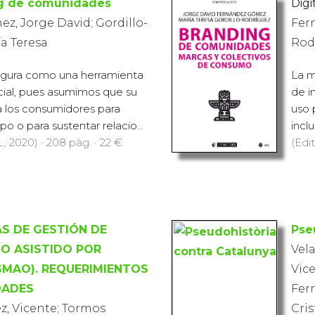
g de comunidades
Digit
z, Jorge David; Gordillo-
Fer
a Teresa
Rod
igura como una herramienta
La m
cial, pues asumimos que su
de i
a los consumidores para
uso 
po o para sustentar relacio...
incl
., 2020) · 208 pàg. · 22 €
(Edit
S DE GESTIÓN DE
Pse
O ASISTIDO POR
Vela
MAO). REQUERIMIENTOS
Vice
DADES
Fer
z, Vicente; Tormos
Cris