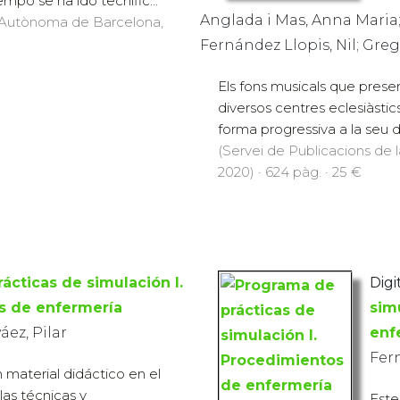
empo se ha ido tecnific...
Anglada i Mas, Anna Maria;
at Autònoma de Barcelona,
Fernández Llopis, Nil; Grego
Els fons musicals que pre
diversos centres eclesiàstics
forma progressiva a la seu de
(Servei de Publicacions de
2020) · 624 pàg. · 25 €
ácticas de simulación I.
Digit
s de enfermería
sim
ez, Pilar
enf
Fer
 material didáctico en el
las técnicas y
Este