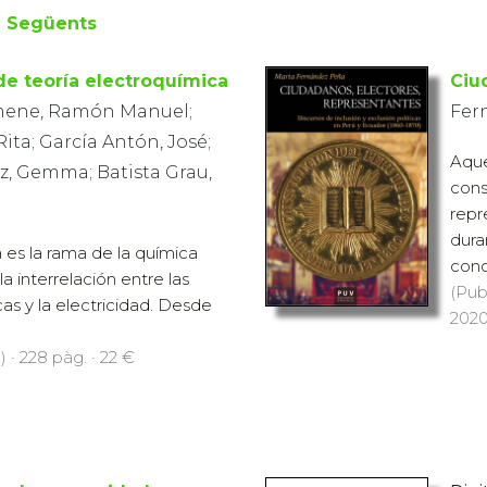
Següents
e teoría electroquímica
Ciu
ene, Ramón Manuel;
Fer
ita; García Antón, José;
Aques
z, Gemma; Batista Grau,
cons
repr
dura
 es la rama de la química
conc
la interrelación entre las
(Pub
as y la electricidad. Desde
2020
 · 228 pàg. · 22 €