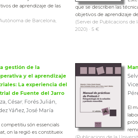
tivos de aprendizaje de las
que se describen las técnic
objetivos de aprendizaje de 
at Autònoma de Barcelona,
(Servei de Publicacions de
2020) · 5 €
a gestión de la
Manu
perativa y el aprendizaje
Selv
riales: La experiencia del
Vice
rial de Fuente del Jarro
Pére
, César; Forés Julián,
El m
dez Yáñez, José María
labor
pròt
 competitiu són essencials
remo
itat, on la regió es constitueix
(Publicacions de la Universit