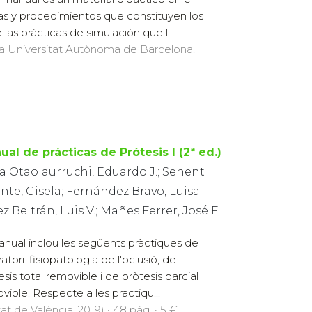
as y procedimientos que constituyen los
las prácticas de simulación que l...
 la Universitat Autònoma de Barcelona,
al de prácticas de Prótesis I (2ª ed.)
a Otaolaurruchi, Eduardo J.; Senent
nte, Gisela; Fernández Bravo, Luisa;
z Beltrán, Luis V.; Mañes Ferrer, José F.
anual inclou les següents pràctiques de
atori: fisiopatologia de l'oclusió, de
esis total removible i de pròtesis parcial
vible. Respecte a les practiqu...
at de València, 2019) · 48 pàg. · 5 €