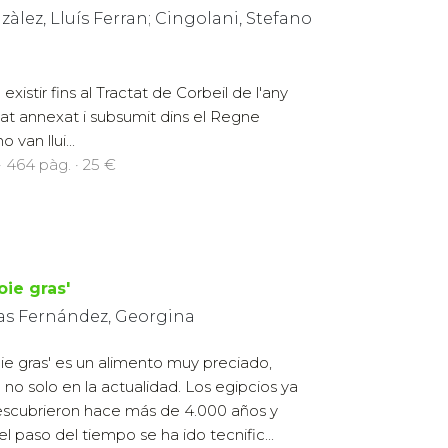
àlez, Lluís Ferran; Cingolani, Stefano
xistir fins al Tractat de Corbeil de l'any
at annexat i subsumit dins el Regne
 van llui...
 464 pàg. · 25 €
foie gras'
as Fernández, Georgina
foie gras' es un alimento muy preciado,
 no solo en la actualidad. Los egipcios ya
escubrieron hace más de 4.000 años y
el paso del tiempo se ha ido tecnific...