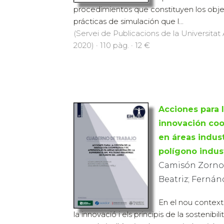
procedimientos que constituyen los obje
prácticas de simulación que l...
(Servei de Publicacions de la Universit
2020) · 110 pàg. · 12 €
Acciones para l
innovación coo
en áreas indust
polígono indust
Camisón Zornoza
Beatriz; Fernán
En el nou context
la innovació i els principis de la sostenibil