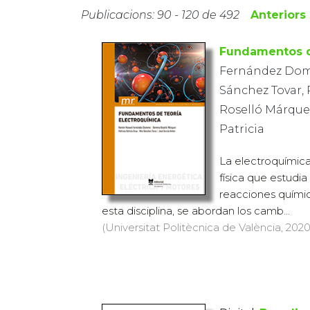
Publicacions: 90 - 120 de 492
Anteriors
Fundamentos d
Fernández Dom
Sánchez Tovar, R
Roselló Márque
Patricia
La electroquímica
física que estudia 
reacciones químic
esta disciplina, se abordan los camb...
(Universitat Politècnica de València, 2020)