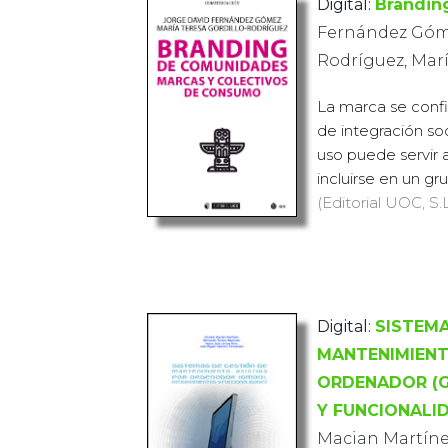
Digital:
Brandin
Fernández Góme
Rodríguez, Marí
La marca se conf
de integración so
uso puede servir 
incluirse en un gru
(Editorial UOC, S.L
Digital:
SISTEMA
MANTENIMIENT
ORDENADOR (G
Y FUNCIONALI
Macian Martíne