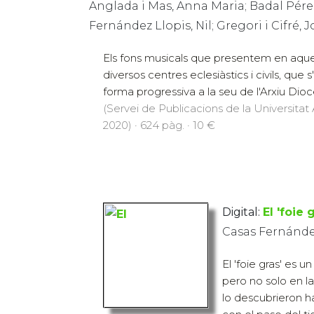
Anglada i Mas, Anna Maria; Badal Pérez
Fernández Llopis, Nil; Gregori i Cifré, 
Els fons musicals que presentem en aqu
diversos centres eclesiàstics i civils, que
forma progressiva a la seu de l'Arxiu Dioce
(Servei de Publicacions de la Universit
2020) · 624 pàg. · 10 €
Digital:
El 'foie 
Casas Fernánde
El 'foie gras' es 
pero no solo en la
lo descubrieron 