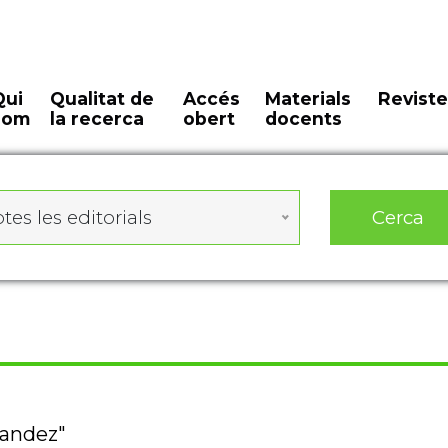
Qui
Qualitat de
Accés
Materials
Reviste
som
la recerca
obert
docents
Cerca
tes les editorials
nandez"