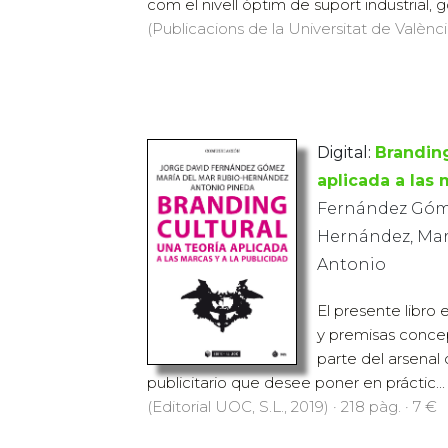
com el nivell òptim de suport industrial, g
(Publicacions de la Universitat de València
Digital:
Branding
aplicada a las 
Fernández Góme
Hernández, Marí
Antonio
El presente libro
y premisas conce
parte del arsenal
publicitario que desee poner en práctic...
(Editorial UOC, S.L., 2019) · 218 pàg. · 7 €