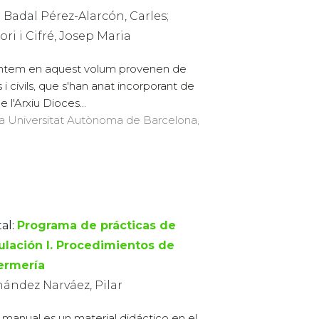
 Badal Pérez-Alarcón, Carles;
ri i Cifré, Josep Maria
sentem en aquest volum provenen de
 i civils, que s'han anat incorporant de
 l'Arxiu Dioces...
 la Universitat Autònoma de Barcelona,
al:
Programa de prácticas de
ulación I. Procedimientos de
ermería
nández Narváez, Pilar
 manual es un material didáctico en el