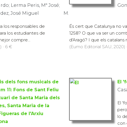
rdo; Lerma Peris, Mª José;
Gonz
dez, José Miguel
M.
ra los responsables de
És cert que Catalunya no va e
ra los estudiantes de
1258? O que va ser un comt
mejor compre...
d'Aragó? I que els catalans no
) · 6 €
(Eumo Editorial SAU, 2020) ·
is dels fons musicals de
El '
m 11: Fons de Sant Feliu
Cas
tuari de Santa Maria dels
El '
es, Santa Maria de la
pero
Figueras de l'Arxiu
lo d
ona
con 