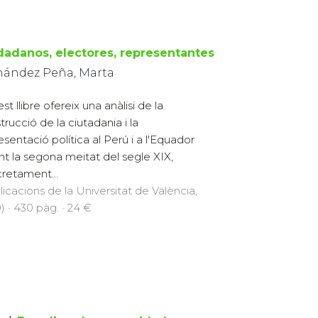
dadanos, electores, representantes
nández Peña, Marta
t llibre ofereix una anàlisi de la
trucció de la ciutadania i la
esentació política al Perú i a l'Equador
nt la segona meitat del segle XIX,
retament...
licacions de la Universitat de València,
) · 430 pàg. · 24 €