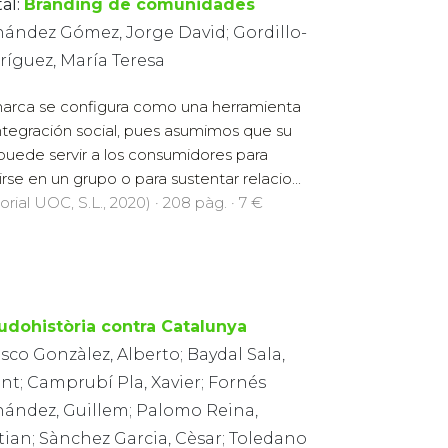
al:
Branding de comunidades
nández Gómez, Jorge David; Gordillo-
ríguez, María Teresa
arca se configura como una herramienta
ntegración social, pues asumimos que su
puede servir a los consumidores para
uirse en un grupo o para sustentar relacio...
orial UOC, S.L., 2020) · 208 pàg. · 7 €
udohistòria contra Catalunya
sco Gonzàlez, Alberto; Baydal Sala,
nt; Camprubí Pla, Xavier; Fornés
nández, Guillem; Palomo Reina,
tian; Sànchez Garcia, Cèsar; Toledano