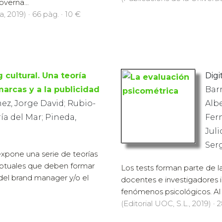
overna...
, 2019) · 66 pàg. · 10 €
 cultural. Una teoría
Digit
marcas y a la publicidad
Barr
z, Jorge David; Rubio-
Albe
a del Mar; Pineda,
Fer
Juli
Ser
 expone una serie de teorías
ptuales que deben formar
Los tests forman parte de la
 del brand manager y/o el
docentes e investigadores 
fenómenos psicológicos. Al s
(Editorial UOC, S.L., 2019) · 