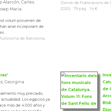
-Alarcón, Carles;
(Servei de Publicacions de
2020) · 79 pàg. · 14 €
Josep Maria
est volum provenen de
 s'han anat incorporant de
s...
at Autònoma de Barcelona,
gras'
Inv
z, Georgina
Cat
de 
un alimento muy preciado,
Arcs
 actualidad. Los egipcios ya
Bisb
hace más de 4.000 años y
Dio