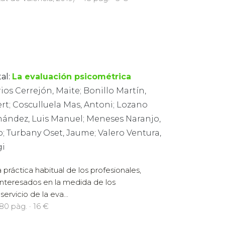
al:
La evaluación psicométrica
ios Cerrejón, Maite; Bonillo Martín,
rt; Cosculluela Mas, Antoni; Lozano
nández, Luis Manuel; Meneses Naranjo,
o; Turbany Oset, Jaume; Valero Ventura,
gi
 práctica habitual de los profesionales,
interesados en la medida de los
ervicio de la eva...
280 pàg. · 16 €