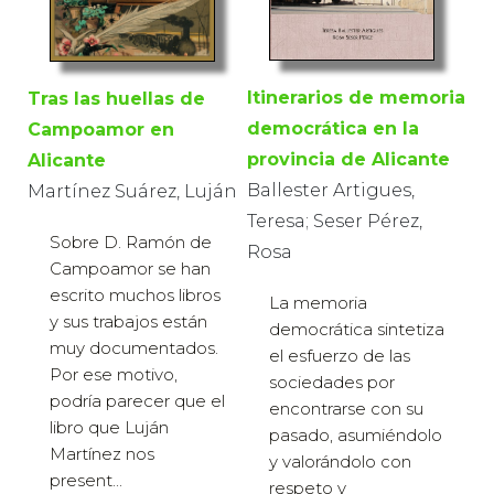
Itinerarios de memoria
Tras las huellas de
democrática en la
Campoamor en
provincia de Alicante
Alicante
Ballester Artigues,
Martínez Suárez, Luján
Teresa; Seser Pérez,
Sobre D. Ramón de
Rosa
Campoamor se han
escrito muchos libros
La memoria
y sus trabajos están
democrática sintetiza
muy documentados.
el esfuerzo de las
Por ese motivo,
sociedades por
podría parecer que el
encontrarse con su
libro que Luján
pasado, asumiéndolo
Martínez nos
y valorándolo con
present...
respeto y