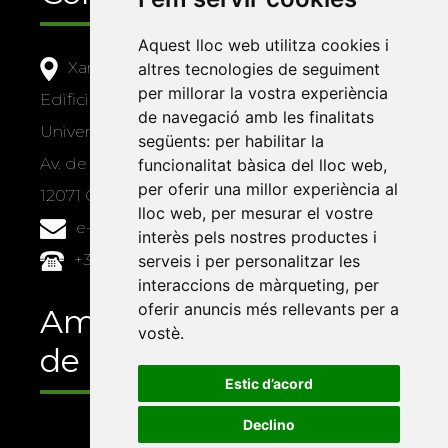
Aquest lloc web utilitza cookies i
Xarxa Vives d'Universitats
altres tecnologies de seguiment
per millorar la vostra experiència
Edifici Àgora
de navegació amb les finalitats
Universitat Jaume I, local 10
següents:
per habilitar la
Av. de Vicent Sos Baynat, s/n
funcionalitat bàsica del lloc web
,
per oferir una millor experiència al
12071 Castelló de la Plana
lloc web
,
per mesurar el vostre
e-buc@vives.org
interès pels nostres productes i
+34 964 72 89 93
serveis i per personalitzar les
interaccions de màrqueting
,
per
oferir anuncis més rellevants per a
Amb el suport
vostè
.
de
Estic d’acord
Declino