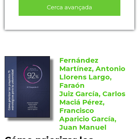
Cerca avançada
Fernández
Martínez, Antonio
Llorens Largo,
Faraón
Juiz García, Carlos
Maciá Pérez,
Francisco
Aparicio García,
Juan Manuel