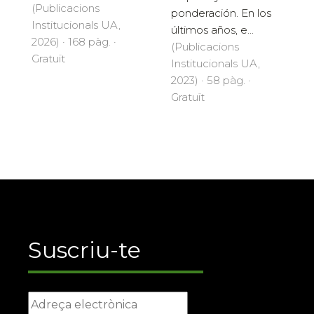
(Publicacions
ponderación. En los
Institucionals UA,
últimos años, e...
2026) · 168 pàg. ·
(Publicacions
Gratuït
Institucionals UA,
2023) · 58 pàg. ·
Gratuït
Suscriu-te