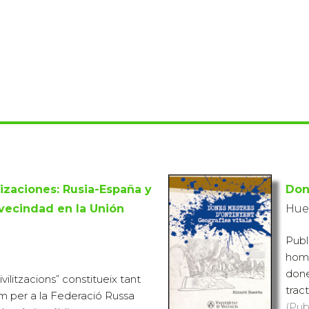
lizaciones: Rusia-España y
Don
 vecindad en la Unión
Huer
Publ
homò
done
ivilitzacions” constitueix tant
tract
m per a la Federació Russa
(Pub