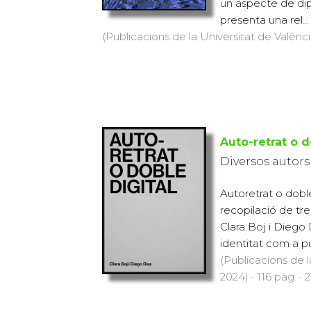
un aspecte de di
presenta una rel...
(Publicacions de la Universitat de València
Auto-retrat o d
Diversos autors
Autoretrat o dobl
recopilació de tre
Clara Boj i Diego 
identitat com a pu
(Publicacions de l
2024) · 116 pàg. · 