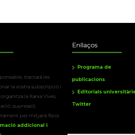
Enllaços
Programa de
ponsable, tractarà les
publicacions
nar la vostra subscripció i
Editorials universitàri
 organitza la Xarxa Vives.
Twitter
cació, supressió,
actament per mitjans físics
rmació addicional i
s
.