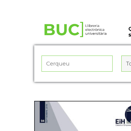
Actualitza les preferències de les cookies
To