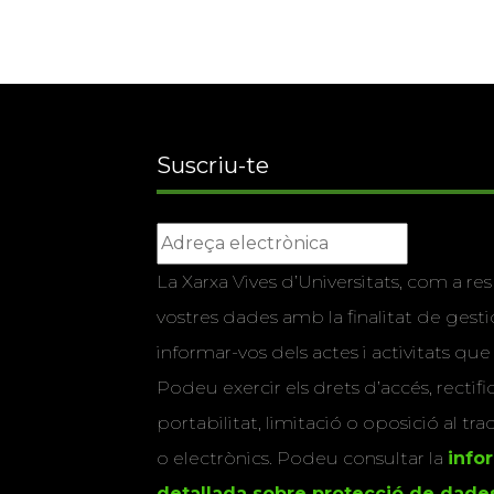
Suscriu-te
La Xarxa Vives d’Universitats, com a res
vostres dades amb la finalitat de gestio
informar-vos dels actes i activitats que
Podeu exercir els drets d’accés, rectifi
portabilitat, limitació o oposició al tr
o electrònics. Podeu consultar la
info
detallada sobre protecció de dade