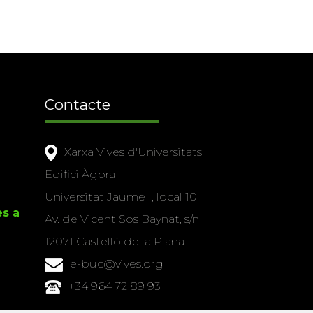
Contacte
Xarxa Vives d'Universitats
Edifici Àgora
Universitat Jaume I, local 10
es a
Av. de Vicent Sos Baynat, s/n
12071 Castelló de la Plana
e-buc@vives.org
+34 964 72 89 93