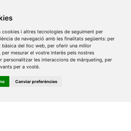
Amb el suport
de
kies
a cookies i altres tecnologies de seguiment per
riència de navegació amb les finalitats següents:
per
at bàsica del lloc web
,
per oferir una millor
,
per mesurar el vostre interès pels nostres
er personalitzar les interaccions de màrqueting
,
per
evants per a vostè
.
ino
Canviar preferències
•
Universitat de Barcelona
•
Universitat CEU Cardenal
itat Jaume I
•
Universitat de Lleida
•
Universitat Miguel
ca de Catalunya
•
Universitat Politècnica de València
•
t de València
•
Universitat de Vic - Universitat Central de