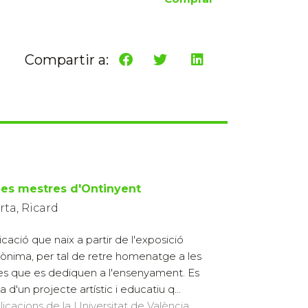
Compartir a:
es mestres d'Ontinyent
ta, Ricard
icació que naix a partir de l'exposició
nima, per tal de retre homenatge a les
s que es dediquen a l'ensenyament. Es
a d'un projecte artístic i educatiu q...
licacions de la Universitat de València,