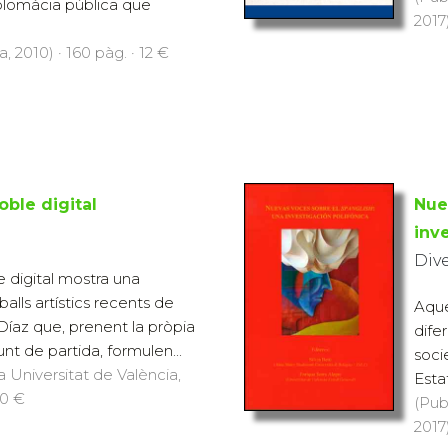
plomàcia pública que
2017)
, 2010) · 160 pàg. · 12 €
oble digital
Nue
inv
Div
e digital mostra una
balls artístics recents de
Aque
Díaz que, prenent la pròpia
dife
nt de partida, formulen...
soci
a Universitat de València,
Estat
20 €
(Pub
2017)