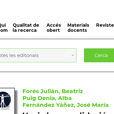
Qui
Qualitat de
Accés
Materials
Reviste
som
la recerca
obert
docents
Cerca
tes les editorials
Forés Julián, Beatriz
Puig Denia, Alba
Fernández Yáñez, José María