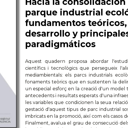
Hacia la consolidació
parque industrial ecoló
fundamentos teóricos, 
desarrollo y principale
paradigmáticos
Aquest quadern proposa abordar l'estudi
científics i tecnològics que persegueix l'ali
mediambientals: els parcs industrials ecològ
fonaments teòrics que en sustenten la delimi
un especial esforç en la creació d'un model te
antecedents i resultats esperats d'una infra
les variables que condicionen la seua relació
gestació d'aquest tipus de parc industrial s
imbricats en la promoció, així com els casos 
Finalment, avalua el grau de consecució dels 