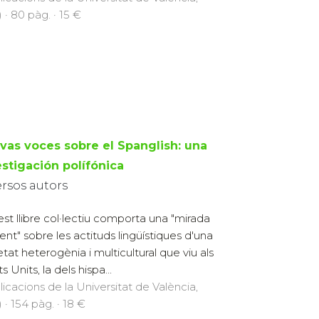
 · 80 pàg. · 15 €
vas voces sobre el Spanglish: una
estigación polífónica
ersos autors
st llibre col·lectiu comporta una "mirada
rent" sobre les actituds lingüístiques d'una
etat heterogènia i multicultural que viu als
s Units, la dels hispa...
licacions de la Universitat de València,
 · 154 pàg. · 18 €