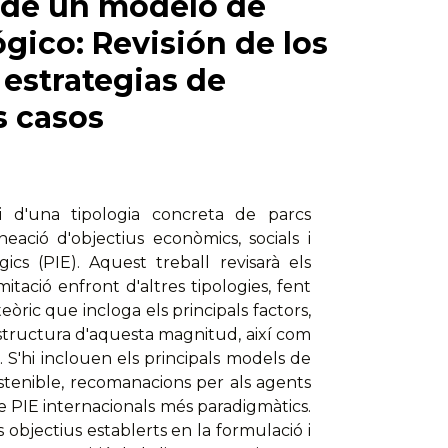
n de un modelo de
gico: Revisión de los
estrategias de
s casos
 d'una tipologia concreta de parcs
neació d'objectius econòmics, socials i
ics (PIE). Aquest treball revisarà els
tació enfront d'altres tipologies, fent
òric que incloga els principals factors,
estructura d'aquesta magnitud, així com
. S'hi inclouen els principals models de
ostenible, recomanacions per als agents
de PIE internacionals més paradigmàtics.
objectius establerts en la formulació i