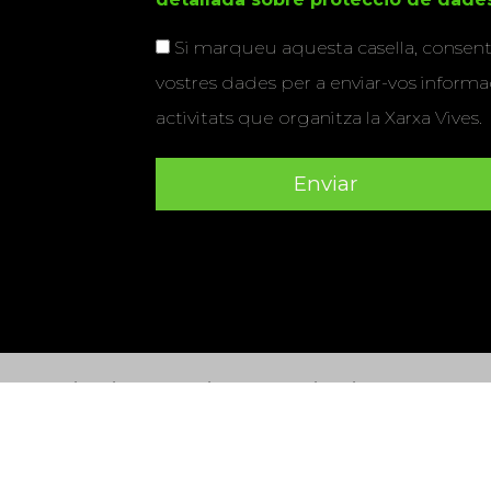
Si marqueu aquesta casella, consenti
vostres dades per a enviar-vos informac
activitats que organitza la Xarxa Vives.
Universitat Abat Oliba CEU
•
Universitat d'Alacant
•
Herrera
•
Universitat de Girona
•
Universitat de les Ill
Hernández d'Elx
•
Universitat Oberta de Catalunya
•
Universitat Pompeu Fabra
•
Universitat Ramon Llull
•
U