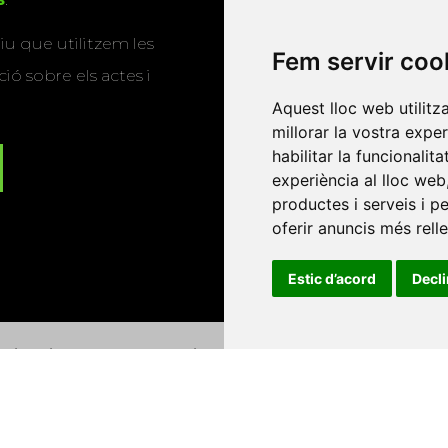
u que utilitzem les
Fem servir coo
ió sobre els actes i
Aquest lloc web utilitz
millorar la vostra expe
habilitar la funcionalit
experiència al lloc web
productes i serveis i p
oferir anuncis més rell
Estic d’acord
Decl
Universitat d'Andorra
•
Universitat Autònoma de Barcelona
es Balears
•
Universitat Internacional de Catalunya
•
Univers
Universitat de Perpinyà Via Domitia
•
Universitat Politècni
niversitat Rovira i Virgili
•
Universitat de Sàsser
•
Universita