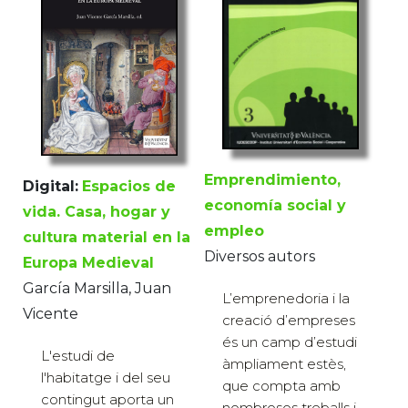
Emprendimiento,
Digital:
Espacios de
economía social y
vida. Casa, hogar y
empleo
cultura material en la
Diversos autors
Europa Medieval
García Marsilla, Juan
L’emprenedoria i la
Vicente
creació d’empreses
és un camp d’estudi
L'estudi de
àmpliament estès,
l'habitatge i del seu
que compta amb
contingut aporta un
nombrosos treballs i