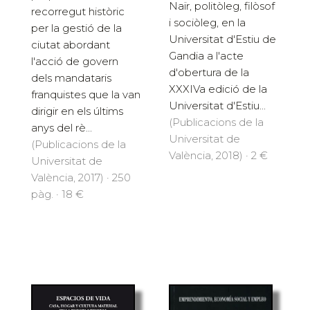
Naïr, politòleg, filòsof
recorregut històric
i sociòleg, en la
per la gestió de la
Universitat d'Estiu de
ciutat abordant
Gandia a l'acte
l'acció de govern
d'obertura de la
dels mandataris
XXXIVa edició de la
franquistes que la van
Universitat d'Estiu...
dirigir en els últims
(Publicacions de la
anys del rè...
Universitat de
(Publicacions de la
València, 2018) · 2 €
Universitat de
València, 2017) · 250
pàg. · 18 €