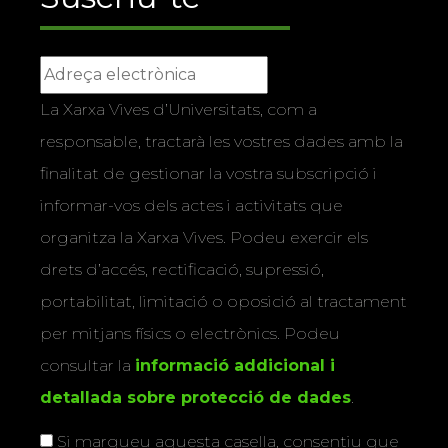
La Xarxa Vives d’Universitats, com a
responsable, tractarà les vostres dades amb la
finalitat de gestionar la vostra subscripció i
informar-vos dels actes i activitats que
organitza la Xarxa Vives. Podeu exercir els
drets d’accés, rectificació, supressió,
portabilitat, limitació o oposició al tractament
per mitjans físics o electrònics. Podeu
consultar la
informació addicional i
detallada sobre protecció de dades
.
Si marqueu aquesta casella, consentiu que