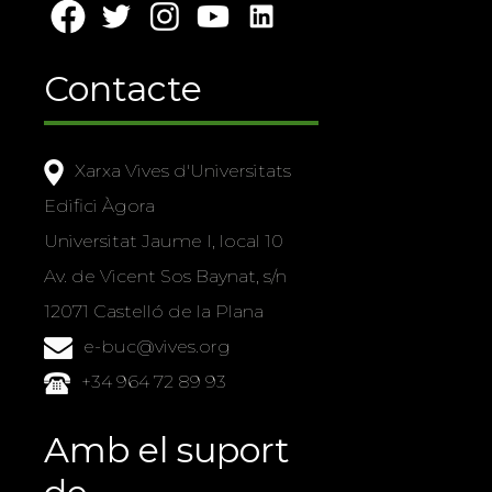
Contacte
Xarxa Vives d'Universitats
Edifici Àgora
Universitat Jaume I, local 10
Av. de Vicent Sos Baynat, s/n
12071 Castelló de la Plana
e-buc@vives.org
+34 964 72 89 93
Amb el suport