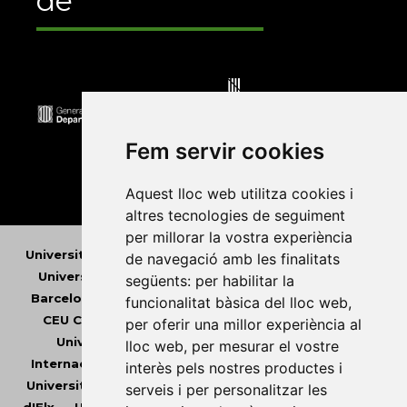
de
Fem servir cookies
Aquest lloc web utilitza cookies i
altres tecnologies de seguiment
per millorar la vostra experiència
Universitat Abat Oliba CEU
•
Universitat d'Alacant
•
de navegació amb les finalitats
Universitat d'Andorra
•
Universitat Autònoma de
següents:
per habilitar la
Barcelona
•
Universitat de Barcelona
•
Universitat
funcionalitat bàsica del lloc web
,
CEU Cardenal Herrera
•
Universitat de Girona
•
per oferir una millor experiència al
Universitat de les Illes Balears
•
Universitat
lloc web
,
per mesurar el vostre
Internacional de Catalunya
•
Universitat Jaume I
•
interès pels nostres productes i
Universitat de Lleida
•
Universitat Miguel Hernández
serveis i per personalitzar les