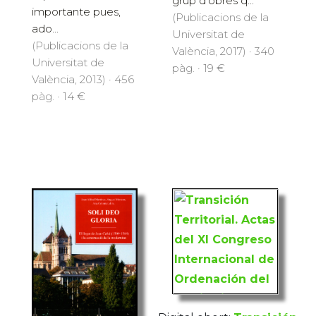
grup d'obres q...
importante pues,
(Publicacions de la
ado...
Universitat de
(Publicacions de la
València, 2017) · 340
Universitat de
pàg. · 19 €
València, 2013) · 456
pàg. · 14 €