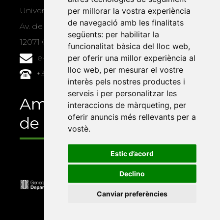
Universitat Jaume I, local 10
per millorar la vostra experiència
de navegació amb les finalitats
Av. de Vicent Sos Baynat, s/n
següents:
per habilitar la
12071 Castelló de la Plana
funcionalitat bàsica del lloc web
,
e-buc@vives.org
per oferir una millor experiència al
lloc web
,
per mesurar el vostre
+34 964 72 89 93
interès pels nostres productes i
serveis i per personalitzar les
Amb el suport
interaccions de màrqueting
,
per
oferir anuncis més rellevants per a
de
vostè
.
Estic d’acord
Declino
Canviar preferències