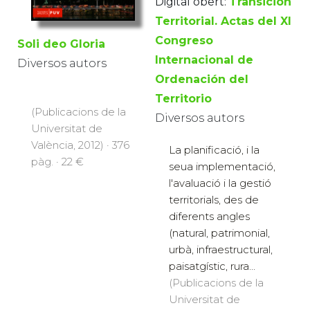
Digital obert:
Transición
Territorial. Actas del XI
Congreso
Soli deo Gloria
Internacional de
Diversos autors
Ordenación del
Territorio
(Publicacions de la
Diversos autors
Universitat de
València, 2012) · 376
La planificació, i la
pàg. · 22 €
seua implementació,
l'avaluació i la gestió
territorials, des de
diferents angles
(natural, patrimonial,
urbà, infraestructural,
paisatgístic, rura...
(Publicacions de la
Universitat de