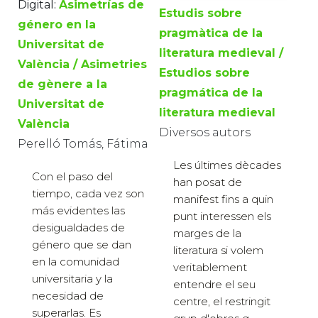
Digital:
Asimetrías de
Estudis sobre
género en la
pragmàtica de la
Universitat de
literatura medieval /
València / Asimetries
Estudios sobre
de gènere a la
pragmática de la
Universitat de
literatura medieval
València
Diversos autors
Perelló Tomás, Fátima
Les últimes dècades
Con el paso del
han posat de
tiempo, cada vez son
manifest fins a quin
más evidentes las
punt interessen els
desigualdades de
marges de la
género que se dan
literatura si volem
en la comunidad
veritablement
universitaria y la
entendre el seu
necesidad de
centre, el restringit
superarlas. Es