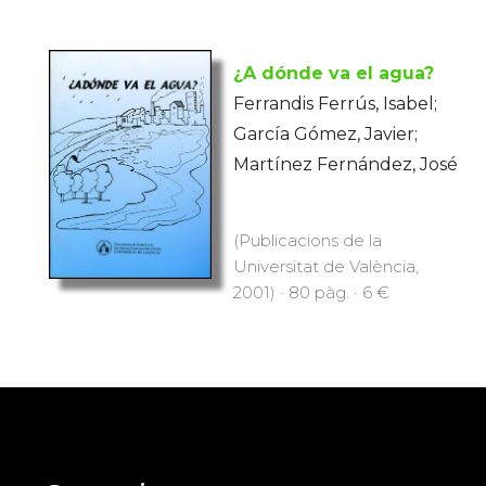
¿A dónde va el agua?
Ferrandis Ferrús, Isabel;
García Gómez, Javier;
Martínez Fernández, José
(Publicacions de la
Universitat de València,
2001) · 80 pàg. · 6 €