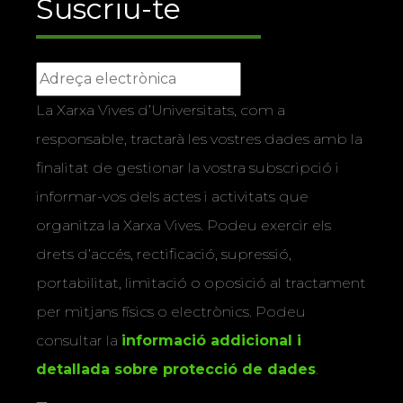
Suscriu-te
La Xarxa Vives d’Universitats, com a
responsable, tractarà les vostres dades amb la
finalitat de gestionar la vostra subscripció i
informar-vos dels actes i activitats que
organitza la Xarxa Vives. Podeu exercir els
drets d’accés, rectificació, supressió,
portabilitat, limitació o oposició al tractament
per mitjans físics o electrònics. Podeu
consultar la
informació addicional i
detallada sobre protecció de dades
.