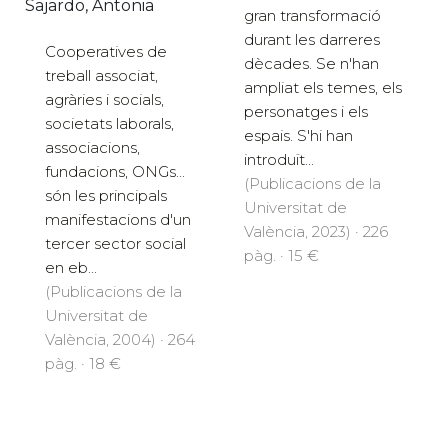
Sajardo, Antonia
gran transformació
durant les darreres
Cooperatives de
dècades. Se n'han
treball associat,
ampliat els temes, els
agràries i socials,
personatges i els
societats laborals,
espais. S'hi han
associacions,
introduït...
fundacions, ONGs...
(Publicacions de la
són les principals
Universitat de
manifestacions d'un
València, 2023) · 226
tercer sector social
pàg. · 15 €
en eb...
(Publicacions de la
Universitat de
València, 2004) · 264
pàg. · 18 €