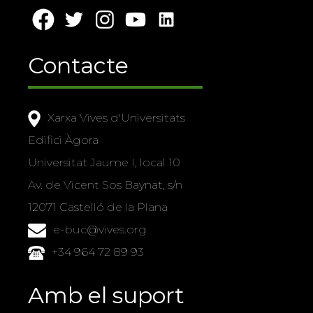
Contacte
Xarxa Vives d'Universitats
Edifici Àgora
Universitat Jaume I, local 10
Av. de Vicent Sos Baynat, s/n
12071 Castelló de la Plana
e-buc@vives.org
+34 964 72 89 93
Amb el suport