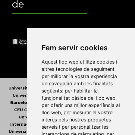
de
Fem servir cookies
Aquest lloc web utilitza cookies i
altres tecnologies de seguiment
per millorar la vostra experiència
de navegació amb les finalitats
Universitat Abat Oliba CEU
•
Universitat d'Alacant
•
següents:
per habilitar la
Universitat d'Andorra
•
Universitat Autònoma de
funcionalitat bàsica del lloc web
,
Barcelona
•
Universitat de Barcelona
•
Universitat
per oferir una millor experiència al
CEU Cardenal Herrera
•
Universitat de Girona
•
lloc web
,
per mesurar el vostre
Universitat de les Illes Balears
•
Universitat
interès pels nostres productes i
Internacional de Catalunya
•
Universitat Jaume I
•
serveis i per personalitzar les
Universitat de Lleida
•
Universitat Miguel Hernández
interaccions de màrqueting
,
per