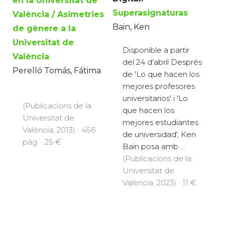
en la Universitat de
Superasignaturas
València / Asimetries
Bain, Ken
de gènere a la
Universitat de
Disponible a partir
València
del 24 d'abril Després
Perelló Tomás, Fátima
de 'Lo que hacen los
mejores profesores
universitarios' i 'Lo
(Publicacions de la
que hacen los
Universitat de
mejores estudiantes
València, 2013) · 456
de universidad', Ken
pàg. · 25 €
Bain posa amb ...
(Publicacions de la
Universitat de
València, 2023) · 11 €