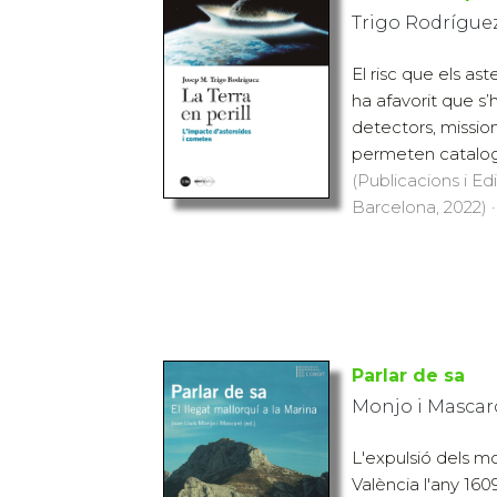
Trigo Rodríguez
El risc que els ast
ha afavorit que s
detectors, mission
permeten cataloga
(Publicacions i Ed
Barcelona, 2022) ·
Parlar de sa
Monjo i Mascaró
L'expulsió dels m
València l'any 160