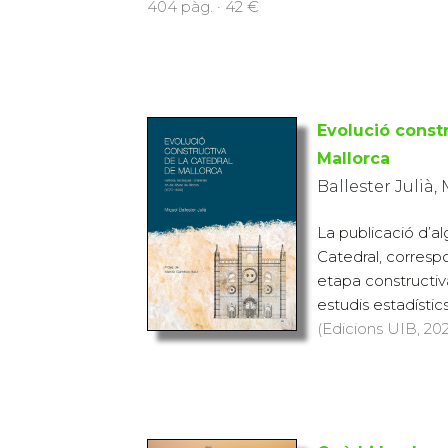
404 pàg. · 42 €
Evolució constr
Mallorca
Ballester Julià,
La publicació d’alg
Catedral, corresp
etapa constructiva
estudis estadístics
(Edicions UIB, 202