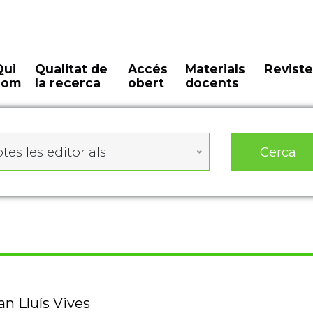
Qui
Qualitat de
Accés
Materials
Reviste
som
la recerca
obert
docents
Cerca
tes les editorials
an Lluís Vives