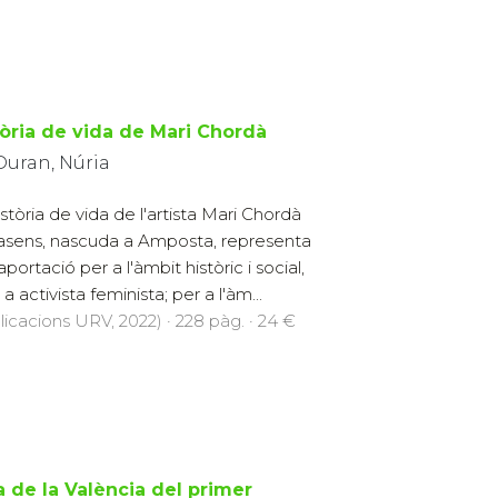
tòria de vida de Mari Chordà
Duran, Núria
istòria de vida de l'artista Mari Chordà
sens, nascuda a Amposta, representa
portació per a l'àmbit històric i social,
 activista feminista; per a l'àm...
licacions URV, 2022) · 228 pàg. · 24 €
a de la València del primer