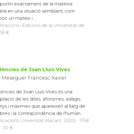
ortin exactament de la mateixa
ra en una situació semblant, com
oc un mateix i...
licacions i Edicions de la Universitat de
 16 €
tències de Joan Lluís Vives
y Meseguer Francesc-Xavier
ències de Joan Lluís Vives és una
pilació de les dites, aforismes, adagis,
anys i màximes que apareixen al llarg de
obres i la correspondència de l'human...
licacions Universitat Alacant, 2020) · 1158
 · 30 €