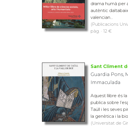
drama humà per a 
autèntic daltabai
valencian...
(Publicacions Univ
pàg. · 12 €
Sant Climent de
Guardia Pons, Mi
Immaculada
Aquest llibre és 
publica sobre l’e
Taüll i les seves p
la genètica i la bio
(Universitat de Gi