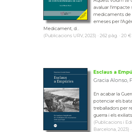
Aquest volum té c
avaluar l'impacte 
medicaments de le
emeses per l'Agè
Medicament, d...
(Publicacions URV, 2023) · 262 pàg. · 20 €
Esclaus a Empú
Gracia Alonso, 
En acabar la Guerr
potenciar els batal
treballadors per r
guerra i els exilia
(Publicacions i Ed
Barcelona, 2023) ·