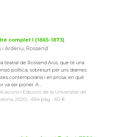
tre complet I (1865-1873)
 i Arderiu, Rossend
ra teatral de Rossend Arús, que té una
nsió política, sobresurt per uns drames
istes contemporanis i en prosa, en què
or va ser pioner. A...
licacions i Edicions de la Universitat de
elona, 2020) · 694 pàg. · 60 €