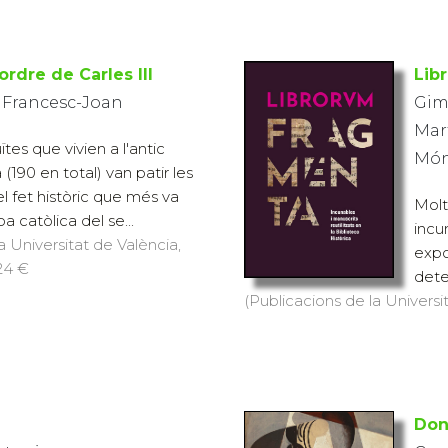
ordre de Carles III
Lib
 Francesc-Joan
Gim
Mar
uïtes que vivien a l'antic
Món
(190 en total) van patir les
 fet històric que més va
Molts
 catòlica del se...
incu
a Universitat de València,
expo
 24 €
dete
(Publicacions de la Universit
Don