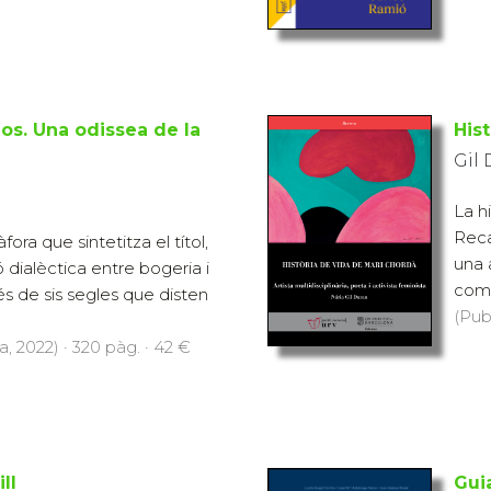
os. Una odissea de la
His
Gil 
La h
Reca
fora que sintetitza el títol,
una a
ió dialèctica entre bogeria i
com a
és de sis segles que disten
(Pub
, 2022) · 320 pàg. · 42 €
ll
Gui