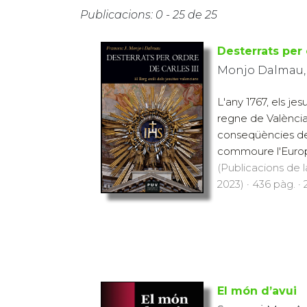
Publicacions: 0 - 25 de 25
Desterrats per 
Monjo Dalmau,
L'any 1767, els jes
regne de València 
conseqüències del
commoure l'Europa
(Publicacions de l
2023) · 436 pàg. ·
El món d’avui