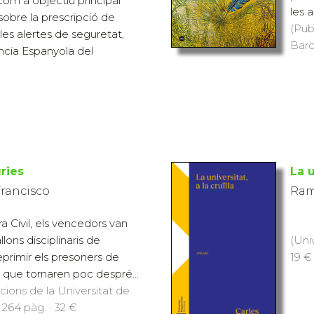
om a objectiu principal
les a
sobre la prescripció de
(Pub
s alertes de seguretat,
Barc
ncia Espanyola del
ries
La u
Francisco
Ram
a Civil, els vencedors van
lons disciplinaris de
(Uni
eprimir els presoners de
19 €
ts que tornaren poc despré...
icions de la Universitat de
 264 pàg. · 32 €