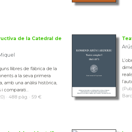
uctiva de la Catedral de
Tea
Arús
 Miquel
L’ob
dime
uns llibres de fàbrica de la
real
onents a la seva primera
l’aut
, amb una anàlisi històrica,
(Pub
 i comparati...
Barc
0) · 488 pàg. · 59 €