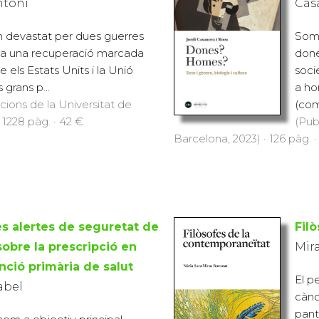
ntoni
Casa
n devastat per dues guerres
Som
a una recuperació marcada
done
re els Estats Units i la Unió
soci
 grans p...
a ho
icions de la Universitat de
(com
 1228 pàg. · 42 €
(Pub
Barcelona, 2023) · 126 pàg. ·
es alertes de seguretat de
Fil
bre la prescripció en
Mira
enció primària de salut
El p
abel
cànon
pant