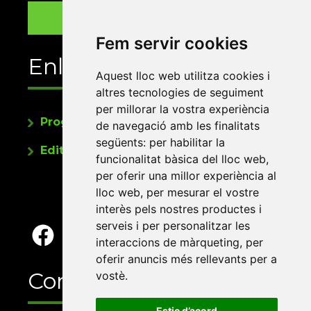
Fem servir cookies
Enllaços
Aquest lloc web utilitza cookies i
altres tecnologies de seguiment
per millorar la vostra experiència
Programa de publicacions
de navegació amb les finalitats
següents:
per habilitar la
Editorials universitàries a Twitter
funcionalitat bàsica del lloc web
,
per oferir una millor experiència al
lloc web
,
per mesurar el vostre
interès pels nostres productes i
serveis i per personalitzar les
interaccions de màrqueting
,
per
oferir anuncis més rellevants per a
Contacte
vostè
.
Estic d’acord