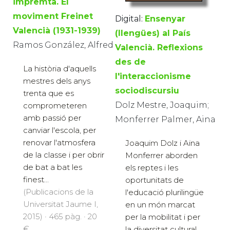
impremta. El
moviment Freinet
Digital:
Ensenyar
Valencià (1931-1939)
(llengües) al País
Ramos González, Alfred
Valencià. Reflexions
des de
La història d'aquells
l'interaccionisme
mestres dels anys
sociodiscursiu
trenta que es
Dolz Mestre, Joaquim;
comprometeren
amb passió per
Monferrer Palmer, Aina
canviar l'escola, per
renovar l'atmosfera
Joaquim Dolz i Aina
de la classe i per obrir
Monferrer aborden
de bat a bat les
els reptes i les
finest...
oportunitats de
(Publicacions de la
l'educació plurilingüe
Universitat Jaume I,
en un món marcat
2015) · 465 pàg. · 20
per la mobilitat i per
€
la diversitat cultural.