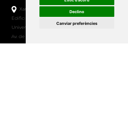
Xarxa Vives d'Universitats
Declino
Edifici Àgora
Canviar preferències
Universitat Jaume I, local 10
Av. de Vicent Sos Baynat, s/n
12071 Castelló de la Plana
e-buc@vives.org
+34 964 72 89 93
Amb el suport
de