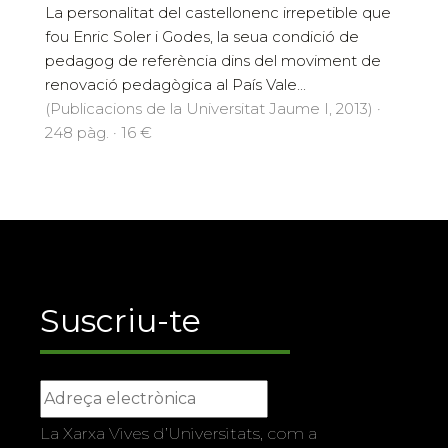
La personalitat del castellonenc irrepetible que
fou Enric Soler i Godes, la seua condició de
pedagog de referència dins del moviment de
renovació pedagògica al País Vale...
(Publicacions de la Universitat Jaume I, 2013) ·
248 pàg. · 16 €
Suscriu-te
La Xarxa Vives d’Universitats, com a