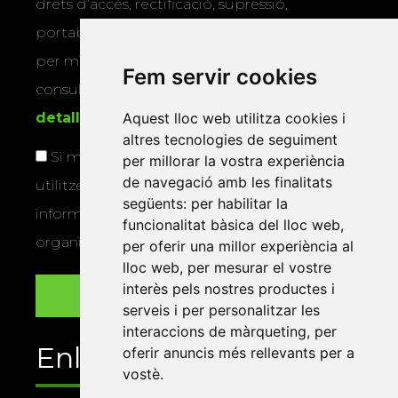
drets d’accés, rectificació, supressió,
portabilitat, limitació o oposició al tractament
per mitjans físics o electrònics. Podeu
Fem servir cookies
consultar la
informació addicional i
detallada sobre protecció de dades
.
Aquest lloc web utilitza cookies i
altres tecnologies de seguiment
Si marqueu aquesta casella, consentiu que
per millorar la vostra experiència
de navegació amb les finalitats
utilitzem les vostres dades per a enviar-vos
següents:
per habilitar la
informació sobre els actes i activitats que
funcionalitat bàsica del lloc web
,
organitza la Xarxa Vives.
per oferir una millor experiència al
lloc web
,
per mesurar el vostre
interès pels nostres productes i
serveis i per personalitzar les
interaccions de màrqueting
,
per
Enllaços
oferir anuncis més rellevants per a
vostè
.