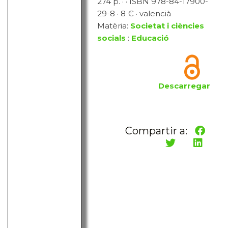
274 p. · · ISBN 978-84-17900-
29-8 · 8 € · valencià
Matèria:
Societat i ciències
socials
:
Educació
Descarregar
Compartir a: