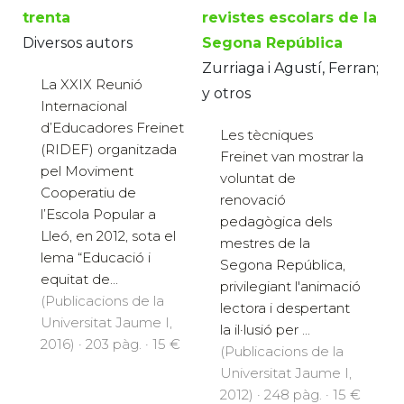
trenta
revistes escolars de la
Diversos autors
Segona República
Zurriaga i Agustí, Ferran;
La XXIX Reunió
y otros
Internacional
d’Educadores Freinet
Les tècniques
(RIDEF) organitzada
Freinet van mostrar la
pel Moviment
voluntat de
Cooperatiu de
renovació
l’Escola Popular a
pedagògica dels
Lleó, en 2012, sota el
mestres de la
lema “Educació i
Segona República,
equitat de...
privilegiant l'animació
(Publicacions de la
lectora i despertant
Universitat Jaume I,
la il·lusió per ...
2016) · 203 pàg. · 15 €
(Publicacions de la
Universitat Jaume I,
2012) · 248 pàg. · 15 €