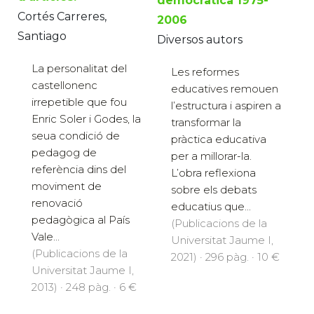
democràtica 1975-
Cortés Carreres,
2006
Santiago
Diversos autors
La personalitat del
Les reformes
castellonenc
educatives remouen
irrepetible que fou
l’estructura i aspiren a
Enric Soler i Godes, la
transformar la
seua condició de
pràctica educativa
pedagog de
per a millorar-la.
referència dins del
L’obra reflexiona
moviment de
sobre els debats
renovació
educatius que...
pedagògica al País
(Publicacions de la
Vale...
Universitat Jaume I,
(Publicacions de la
2021) · 296 pàg. · 10 €
Universitat Jaume I,
2013) · 248 pàg. · 6 €