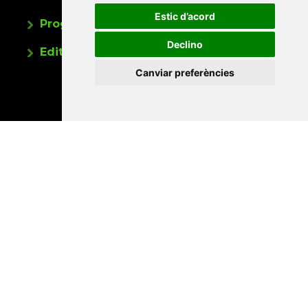
Estic d’acord
Programa de publicacions
Declino
Editorials universitàries a Twitter
Canviar preferències
Contacte
Xarxa Vives d'Universitats
Edifici Àgora
Universitat Jaume I, local 10
Av. de Vicent Sos Baynat, s/n