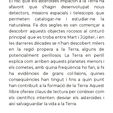
El risc que els asteroides impactin a la Terra ha
afavorit que s’hagin desenvolupat nous
detectors, missions espacials i telescopis que
permeten catalogar-ne i estudiar-ne la
naturalesa. Fa dos segles es van començar a
descobrir aquests objectes rocosos al cinturó
principal que es troba entre Mart i Júpiter, i en
les darreres dècades se n’han descobert milers
en la regió propera a la Terra, alguns de
potencialment perillosos. La Terra en perill
explica com arriben aquests planetes menors i
els cometes, amb quina freqüència ho fan, si hi
ha evidències de grans col·lisions, quines
conseqüències han tingut i fins a quin punt
han contribuït a la formació de la Terra. Aquest
llibre ofereix claus de lectura per conèixer com
els científics intenten desviar els asteroides i
així salvaguardar la vida a la Terra.