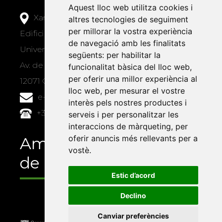
Aquest lloc web utilitza cookies i
Xarxa Vives d'Universitats
altres tecnologies de seguiment
per millorar la vostra experiència
Edifici Àgora
de navegació amb les finalitats
Universitat Jaume I, local 10
següents:
per habilitar la
Av. de Vicent Sos Baynat, s/n
funcionalitat bàsica del lloc web
,
per oferir una millor experiència al
12071 Castelló de la Plana
lloc web
,
per mesurar el vostre
e-buc@vives.org
interès pels nostres productes i
+34 964 72 89 93
serveis i per personalitzar les
interaccions de màrqueting
,
per
oferir anuncis més rellevants per a
Amb el suport
vostè
.
de
Estic d’acord
Declino
Canviar preferències