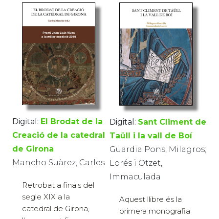
Digital:
El Brodat de la
Digital:
Sant Climent de
Creació de la catedral
Taüll i la vall de Boí
de Girona
Guardia Pons, Milagros;
Mancho Suàrez, Carles
Lorés i Otzet,
Immaculada
Retrobat a finals del
segle XIX a la
Aquest llibre és la
catedral de Girona,
primera monografia