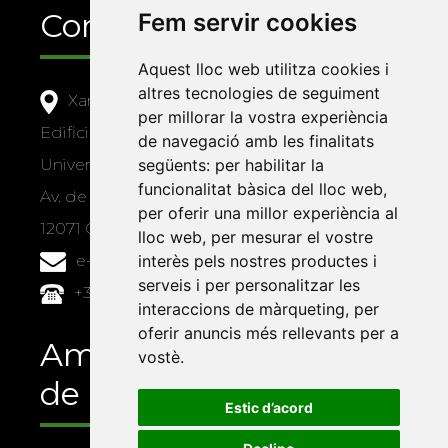
Contacte
Fem servir cookies
Aquest lloc web utilitza cookies i
altres tecnologies de seguiment
Xarxa Vives d'Universitats
per millorar la vostra experiència
Edifici Àgora
de navegació amb les finalitats
següents:
per habilitar la
Universitat Jaume I, local 10
funcionalitat bàsica del lloc web
,
Av. de Vicent Sos Baynat, s/n
per oferir una millor experiència al
12071 Castelló de la Plana
lloc web
,
per mesurar el vostre
interès pels nostres productes i
e-buc@vives.org
serveis i per personalitzar les
+34 964 72 89 93
interaccions de màrqueting
,
per
oferir anuncis més rellevants per a
Amb el suport
vostè
.
de
Estic d’acord