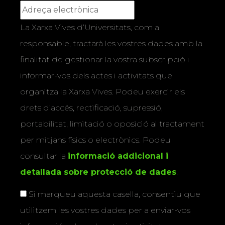
La Xarxa Vives d’Universitats, com a
responsable, tractarà les vostres dades amb la
finalitat de gestionar la vostra subscripció i
informar-vos dels actes i activitats que
organitza la Xarxa Vives. Podeu exercir els
drets d’accés, rectificació, supressió,
portabilitat, limitació o oposició al tractament
per mitjans físics o electrònics. Podeu
consultar la
informació addicional i
detallada sobre protecció de dades
.
Si marqueu aquesta casella, consentiu que
utilitzem les vostres dades per a enviar-vos