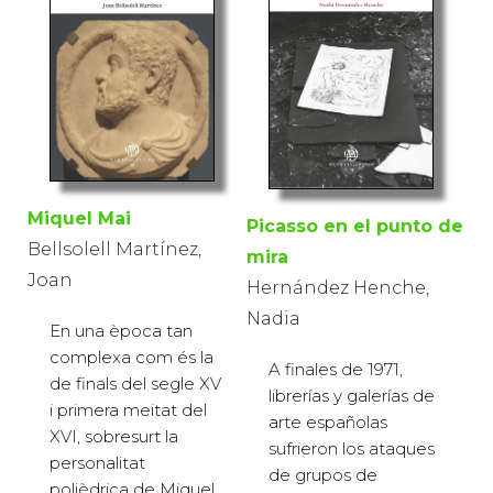
Miquel Mai
Picasso en el punto de
Bellsolell Martínez,
mira
Joan
Hernández Henche,
Nadia
En una època tan
complexa com és la
A finales de 1971,
de finals del segle XV
librerías y galerías de
i primera meitat del
arte españolas
XVI, sobresurt la
sufrieron los ataques
personalitat
de grupos de
polièdrica de Miquel