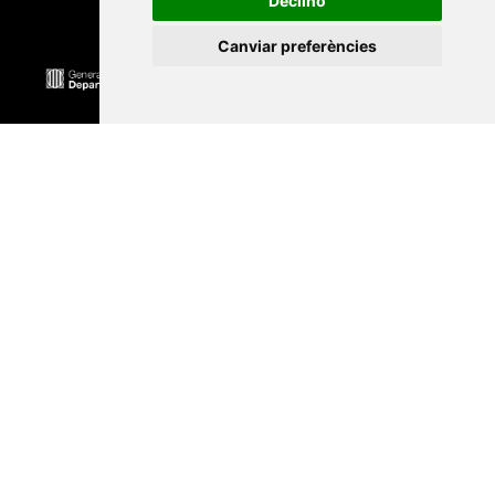
Declino
Canviar preferències
Universitat Abat Oliba CEU
•
Universitat d'Alacant
•
Universitat d'Andorra
•
Universitat Autònoma de
Barcelona
•
Universitat de Barcelona
•
Universitat
CEU Cardenal Herrera
•
Universitat de Girona
•
Universitat de les Illes Balears
•
Universitat
Internacional de Catalunya
•
Universitat Jaume I
•
Universitat de Lleida
•
Universitat Miguel Hernández
d'Elx
•
Universitat Oberta de Catalunya
•
Universitat
de Perpinyà Via Domitia
•
Universitat Politècnica de
Catalunya
•
Universitat Politècnica de València
•