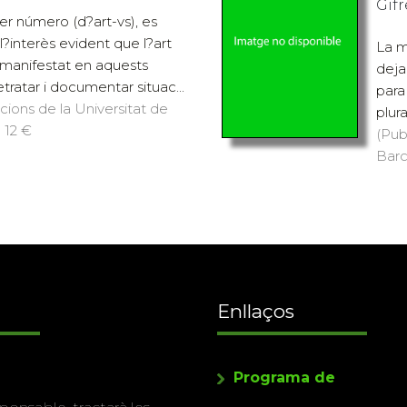
Gifr
er número (d?art-vs), es
l?interès evident que l?art
La m
manifestat en aquests
deja
etratar i documentar situac...
para
icions de la Universitat de
plura
 12 €
(Pub
Barc
Enllaços
Programa de