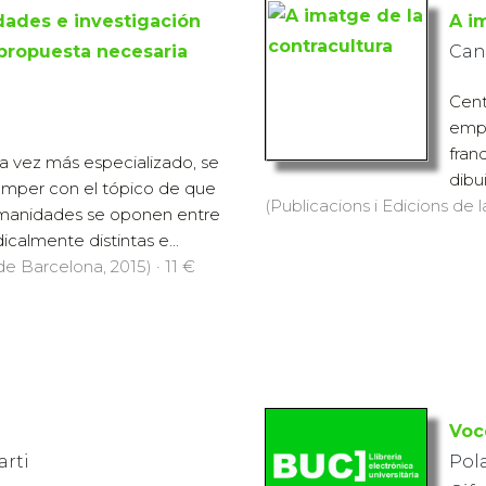
ades e investigación
A i
 propuesta necesaria
Can
Centr
empe
fran
 vez más especializado, se
dibu
omper con el tópico de que
(Publicacions i Edicions de 
humanidades se oponen entre
dicalmente distintas e...
de Barcelona, 2015) · 11 €
Voc
arti
Pol