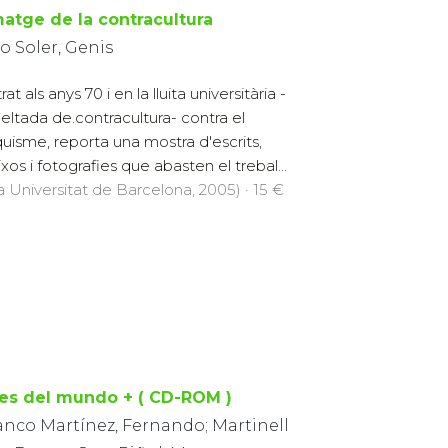
matge de la contracultura
o Soler, Genis
at als anys 70 i en la lluita universitària -
ltada de.contracultura- contra el
quisme, reporta una mostra d'escrits,
ixos i fotografies que abasten el trebal...
la Universitat de Barcelona, 2005) · 15 €
es del mundo + ( CD-ROM )
anco Martínez, Fernando; Martinell