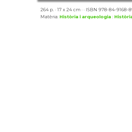
264 p. · 17 x 24 cm · · ISBN 978-84-9168-8
Matèria:
Història i arqueologia
:
Històri