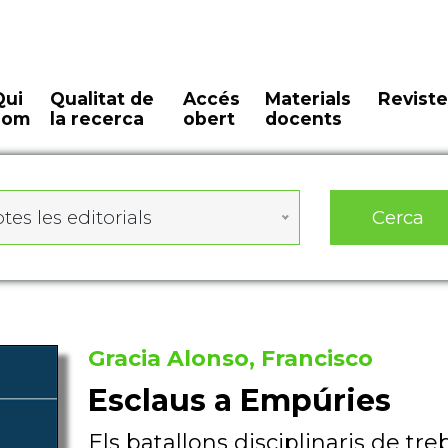
Qui
Qualitat de
Accés
Materials
Reviste
som
la recerca
obert
docents
Cerca
tes les editorials
Gracia Alonso, Francisco
Esclaus a Empúries
Els batallons disciplinaris de tr