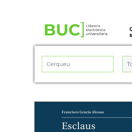
Actualitza les preferències de les cookies
To