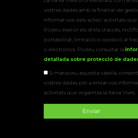
La Xarxa Vives d’Universitats, com a res
vostres dades amb la finalitat de gestio
informar-vos dels actes i activitats que
Podeu exercir els drets d’accés, rectifi
portabilitat, limitació o oposició al tr
o electrònics. Podeu consultar la
info
detallada sobre protecció de dade
Si marqueu aquesta casella, consenti
vostres dades per a enviar-vos informac
activitats que organitza la Xarxa Vives.