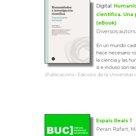
Digital:
Humanid
científica. Una
(eBook)
Diversos autors
En un mundo cada
hace necesario r
la ciencia y las 
sí e incluso son ra
(Publicacions i Edicions de la Universitat 
Espais Reals
1
Peran Rafart, M