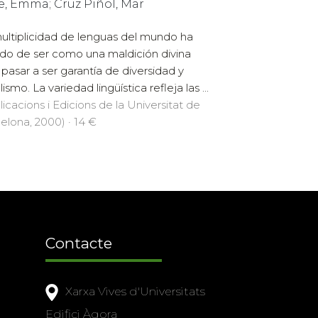
e, Emma; Cruz Piñol, Mar
ultiplicidad de lenguas del mundo ha
do de ser como una maldición divina
 pasar a ser garantía de diversidad y
lismo. La variedad lingüística refleja las ...
licacions i Edicions de la Universitat de
elona, 2000) · 14 €
Contacte
Xarxa Vives d'Universitats
Edifici Àgora