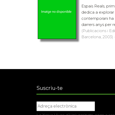
Espais Reals, prim
dedica a explorar 
contemporani ha 
darrers anys per r
(Publicacions i Ed
Barcelona, 2003) ·
Suscriu-te