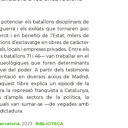
potenciar els batallons disciplinaris de
guerra i els exiliats que tornaren poc
cit i en benefici de l’Estat, milers de
ions d’esclavatge en obres de caràcter
ials, locals i empreses privades. Entre els
s batallons 71 i 46— van treballar en el
queològiques que foren determinants
rvei del poder. A partir dels testimonis
ntació en diversos arxius de Madrid,
aquest llibre explica un episodi de la
ra la repressió franquista a Catalunya,
d’amplis sectors de la política, la
els quals van sumar-se —de vegades amb
 dictadura.
Barcelona
, 2023 ·
BIBLIOTECA