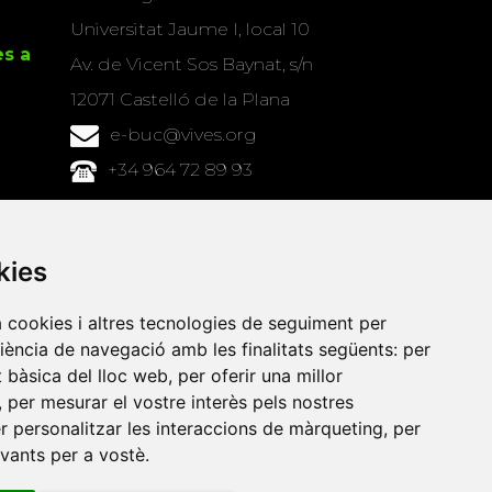
Universitat Jaume I, local 10
es a
Av. de Vicent Sos Baynat, s/n
12071 Castelló de la Plana
e-buc@vives.org
+34 964 72 89 93
Amb el suport
de
kies
a cookies i altres tecnologies de seguiment per
riència de navegació amb les finalitats següents:
per
at bàsica del lloc web
,
per oferir una millor
,
per mesurar el vostre interès pels nostres
er personalitzar les interaccions de màrqueting
,
per
evants per a vostè
.