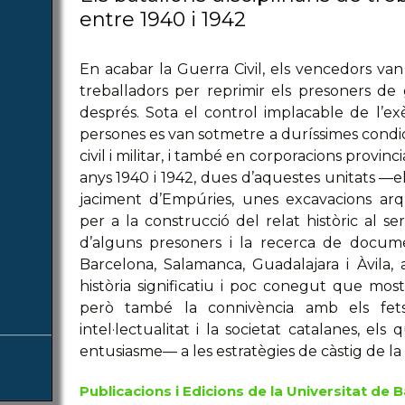
entre 1940 i 1942
En acabar la Guerra Civil, els vencedors van 
treballadors per reprimir els presoners de 
després. Sota el control implacable de l’exèr
persones es van sotmetre a duríssimes condic
civil i militar, i també en corporacions provinc
anys 1940 i 1942, dues d’aquestes unitats —el
jaciment d’Empúries, unes excavacions ar
per a la construcció del relat històric al se
d’alguns presoners i la recerca de docume
Barcelona, Salamanca, Guadalajara i Àvila, 
història significatiu i poc conegut que most
però també la connivència amb els fets 
intel·lectualitat i la societat catalanes, 
entusiasme— a les estratègies de càstig de la
Publicacions i Edicions de la Universitat de 