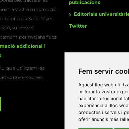
ponsable, tractarà les
publicacions
nar la vostra subscripció i
Editorials universitàri
 organitza la Xarxa Vives.
Twitter
cació, supressió,
actament per mitjans físics
rmació addicional i
s
.
u que utilitzem les
Fem servir coo
ió sobre els actes i
Aquest lloc web utilitz
millorar la vostra expe
habilitar la funcionalit
experiència al lloc web
productes i serveis i p
oferir anuncis més rell