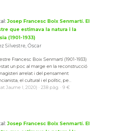
al:
Josep Francesc Boix Senmartí. El
tre que estimava la natura i la
sia (1901-1933)
z Silvestre, Óscar
estre Francesc Boix Senmartí (1901-1933)
estat un poc al marge en la reconstrucció
magisteri arrelat i del pensament
cianista, el cultural i el polític, pe...
at Jaume I, 2020) · 238 pàg. · 9 €
al:
Josep Francesc Boix Senmartí. El