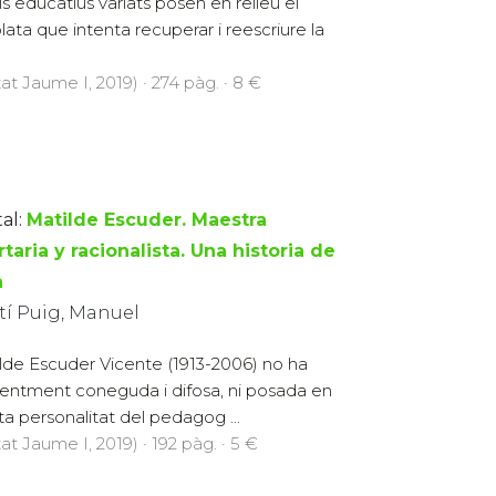
lls educatius variats posen en relleu el
plata que intenta recuperar i reescriure la
at Jaume I, 2019) · 274 pàg. · 8 €
al:
Matilde Escuder. Maestra
rtaria y racionalista. Una historia de
a
tí Puig, Manuel
lde Escuder Vicente (1913-2006) no ha
uficientment coneguda i difosa, ni posada en
rta personalitat del pedagog ...
at Jaume I, 2019) · 192 pàg. · 5 €