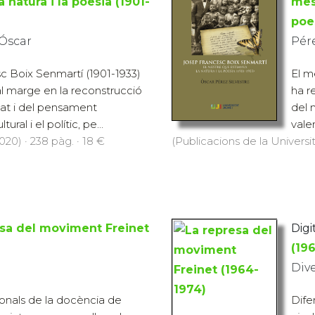
 natura i la poesia (1901-
mes
poe
 Óscar
Pére
c Boix Senmartí (1901-1933)
El m
al marge en la reconstrucció
ha r
lat i del pensament
del 
tural i el polític, pe...
valen
020) · 238 pàg. · 18 €
(Publicacions de la Universit
esa del moviment Freinet
Digit
(19
Div
ionals de la docència de
Dife