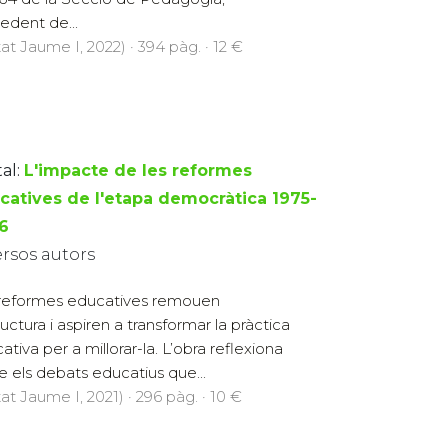
edent de...
at Jaume I, 2022) · 394 pàg. · 12 €
al:
L'impacte de les reformes
catives de l'etapa democràtica 1975-
6
ersos autors
reformes educatives remouen
ructura i aspiren a transformar la pràctica
ativa per a millorar-la. L’obra reflexiona
e els debats educatius que...
at Jaume I, 2021) · 296 pàg. · 10 €