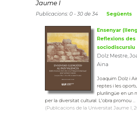
Jaume I
Publicacions: 0 - 30 de 34
Següents
Ensenyar (lleng
Reflexions des
sociodiscursiu
Dolz Mestre, J
Aina
Joaquim Dolz i Ai
reptes i les oport
plurilingüe en un 
per la diversitat cultural. L'obra promou ...
(Publicacions de la Universitat Jaume I, 2