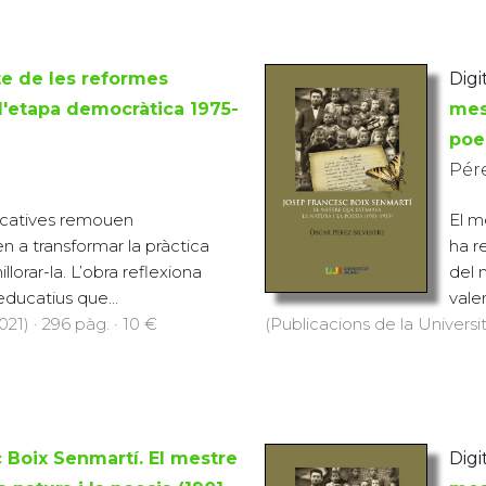
e de les reformes
Digit
l'etapa democràtica 1975-
mes
poe
Pére
ucatives remouen
El m
ren a transformar la pràctica
ha r
lorar-la. L’obra reflexiona
del 
ducatius que...
valen
21) · 296 pàg. · 10 €
(Publicacions de la Universit
 Boix Senmartí. El mestre
Digit