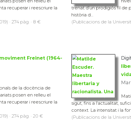
variats posen en relleu el
nive
nta recuperar i reescriure la
trenat d’un prodigiós fil de 
història d...
19) · 274 pàg. · 8 €
(Publicacions de la Universit
 moviment Freinet (1964-
Digit
libe
vid
Mar
ionals de la docència de
variats posen en relleu el
Mati
nta recuperar i reescriure la
sigut, fins a l'actualitat, s
context. La intensitat i la fo
19) · 274 pàg. · 20 €
(Publicacions de la Universit