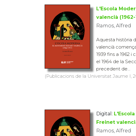
L'Escola Moder
valencià (1962
Ramos, Alfred
Aquesta història 
valencià comença
1939 fins a 1962 
el 1964 de la Sec
precedent de...
(Publicacions de la Universitat Jaume I, 2
Digital:
L'Escol
Freinet valenci
Ramos, Alfred