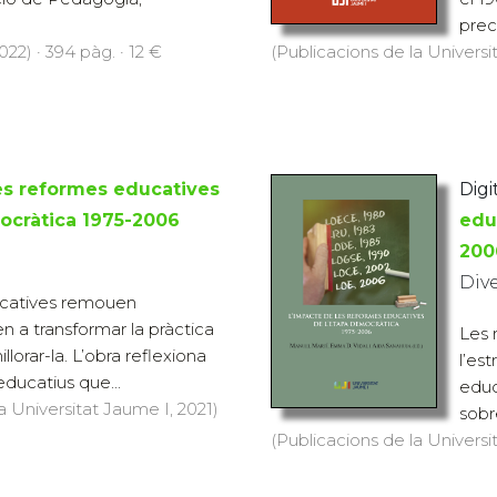
prec
22) · 394 pàg. · 12 €
(Publicacions de la Universit
es reformes educatives
Digit
ocràtica 1975-2006
edu
200
Div
ucatives remouen
ren a transformar la pràctica
Les 
lorar-la. L’obra reflexiona
l’est
ducatius que...
educ
a Universitat Jaume I, 2021)
sobr
(Publicacions de la Universit