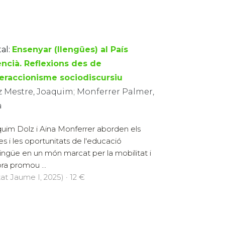
al:
Ensenyar (llengües) al País
encià. Reflexions des de
nteraccionisme sociodiscursiu
z Mestre, Joaquim; Monferrer Palmer,
a
uim Dolz i Aina Monferrer aborden els
es i les oportunitats de l'educació
ilingüe en un món marcat per la mobilitat i
bra promou ...
tat Jaume I, 2025) · 12 €