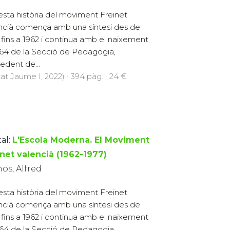
sta història del moviment Freinet
ncià comença amb una síntesi des de
 fins a 1962 i continua amb el naixement
964 de la Secció de Pedagogia,
edent de...
tat Jaume I, 2022) · 394 pàg. · 24 €
al:
L'Escola Moderna. El Moviment
inet valencià (1962-1977)
os, Alfred
sta història del moviment Freinet
ncià comença amb una síntesi des de
 fins a 1962 i continua amb el naixement
964 de la Secció de Pedagogia,