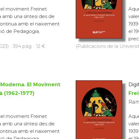
del moviment Freinet
Aque
 amb una síntesi des de
vale
i continua amb el naixement
1939
ció de Pedagogia,
el 1
prec
23) · 394 pàg. · 12 €
(Publicacions de la Universi
a Moderna. El Moviment
Digit
à (1962-1977)
Fre
Ram
del moviment Freinet
Aque
 amb una síntesi des de
vale
i continua amb el naixement
1939
ció de Pedagogia,
el 1