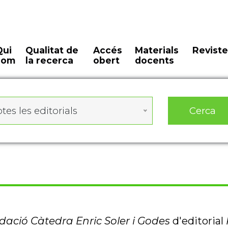
Qui
Qualitat de
Accés
Materials
Reviste
som
la recerca
obert
docents
Cerca
tes les editorials
ació Càtedra Enric Soler i Godes
d'editorial