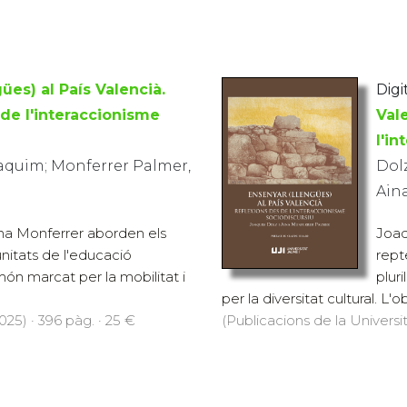
ües) al País Valencià.
Digit
 de l'interaccionisme
Val
l'i
oaquim; Monferrer Palmer,
Dol
Ain
na Monferrer aborden els
Joaq
unitats de l'educació
rept
món marcat per la mobilitat i
plur
per la diversitat cultural. L'o
025) · 396 pàg. · 25 €
(Publicacions de la Universi