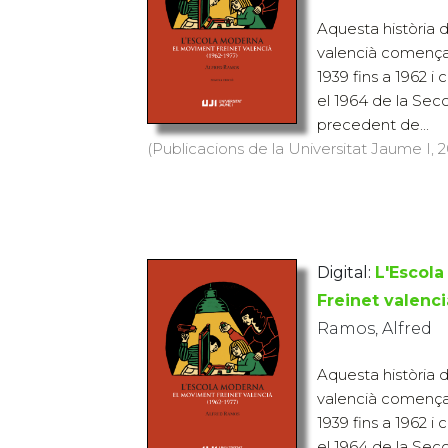
Aquesta història 
valencià comença
1939 fins a 1962 
el 1964 de la Sec
precedent de...
(Publicacions de la Universitat Jaume I, 20
Digital:
L'Escol
Freinet valenci
Ramos, Alfred
Aquesta història 
valencià comença
1939 fins a 1962 
el 1964 de la Sec