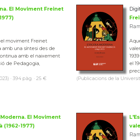
na. El Moviment Freinet
Digit
-1977)
Fre
Ram
del moviment Freinet
Aque
 amb una síntesi des de
vale
i continua amb el naixement
1939
ció de Pedagogia,
el 1
prec
023) · 394 pàg. · 25 €
(Publicacions de la Universit
a Moderna. El Moviment
L'E
à (1962-1977)
val
Ram