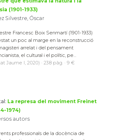
tre que estimava la natura i la
sia (1901-1933)
z Silvestre, Óscar
estre Francesc Boix Senmartí (1901-1933)
estat un poc al marge en la reconstrucció
magisteri arrelat i del pensament
cianista, el cultural i el polític, pe...
at Jaume I, 2020) · 238 pàg. · 9 €
al:
La represa del moviment Freinet
64-1974)
ersos autors
rents professionals de la docència de