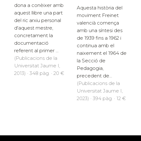
dona a conèixer amb
Aquesta història del
aquest llibre una part
moviment Freinet
del ric arxiu personal
valencià comença
d'aquest mestre,
amb una síntesi des
concretament la
de 1939 fins a 1962 i
documentació
continua amb el
referent al primer ...
naixement el 1964 de
(Publicacions de la
la Secció de
Universitat Jaume I,
Pedagogia,
2013) · 348 pàg. · 20 €
precedent de...
(Publicacions de la
Universitat Jaume I,
2023) · 394 pàg. · 12 €