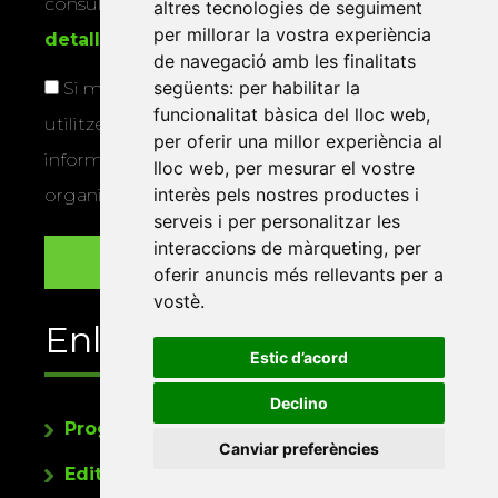
consultar la
informació addicional i
altres tecnologies de seguiment
per millorar la vostra experiència
detallada sobre protecció de dades
.
de navegació amb les finalitats
següents:
per habilitar la
Si marqueu aquesta casella, consentiu que
funcionalitat bàsica del lloc web
,
utilitzem les vostres dades per a enviar-vos
per oferir una millor experiència al
informació sobre els actes i activitats que
lloc web
,
per mesurar el vostre
interès pels nostres productes i
organitza la Xarxa Vives.
serveis i per personalitzar les
interaccions de màrqueting
,
per
oferir anuncis més rellevants per a
vostè
.
Enllaços
Estic d’acord
Declino
Programa de publicacions
Canviar preferències
Editorials universitàries a Twitter