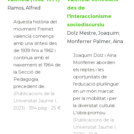
Ramos, Alfred
des de
l'interaccionisme
Aquesta història del
sociodiscursiu
moviment Freinet
Dolz Mestre, Joaquim;
valencià comença
Monferrer Palmer, Aina
amb una síntesi des
de 1939 fins a 1962 i
Joaquim Dolz i Aina
continua amb el
Monferrer aborden
naixement el 1964 de
els reptes i les
la Secció de
oportunitats de
Pedagogia,
l'educació plurilingüe
precedent de...
en un món marcat
(Publicacions de la
per la mobilitat i per
Universitat Jaume I,
la diversitat cultural.
2023) · 394 pàg. · 25 €
L'obra promou ...
(Publicacions de la
Universitat Jaume I,