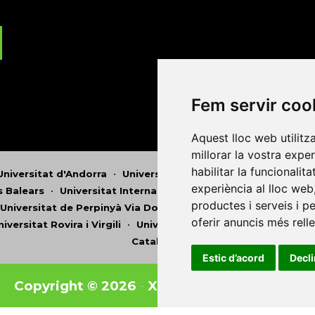
Fem servir coo
Aquest lloc web utilitz
millorar la vostra expe
habilitar la funcionalit
Universitat d'Andorra
•
Universitat Autònoma de Barcelona
experiència al lloc web
es Balears
•
Universitat Internacional de Catalunya
•
Univers
productes i serveis i p
Universitat de Perpinyà Via Domitia
•
Universitat Politècni
oferir anuncis més rell
niversitat Rovira i Virgili
•
Universitat de Sàsser
•
Universita
Catalunya
Estic d’acord
Decl
Copyright © 2026
-
Xarxa Vives d'Universit