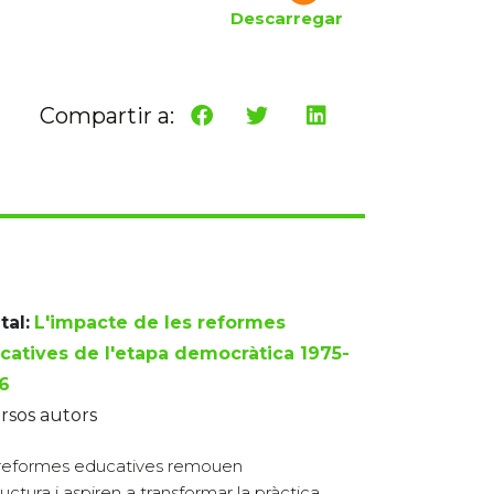
Descarregar
Compartir a:
tal:
L'impacte de les reformes
catives de l'etapa democràtica 1975-
6
rsos autors
reformes educatives remouen
ructura i aspiren a transformar la pràctica