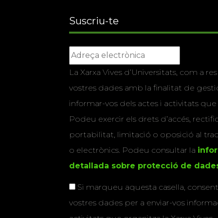
Suscriu-te
La Xarxa Vives d’Universitats, com a res
vostres dades amb la finalitat de gestio
informar-vos dels actes i activitats que
Podeu exercir els drets d’accés, rectifi
portabilitat, limitació o oposició al tr
o electrònics. Podeu consultar la
info
detallada sobre protecció de dade
Si marqueu aquesta casella, consenti
vostres dades per a enviar-vos informac