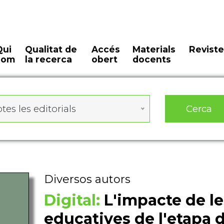
Qui
Qualitat de
Accés
Materials
Reviste
som
la recerca
obert
docents
Cerca
tes les editorials
Diversos autors
Digital:
L'impacte de l
educatives de l'etapa 