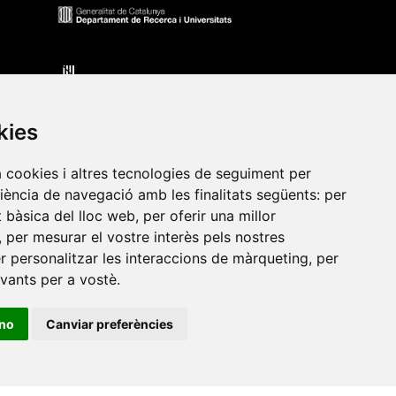
kies
a cookies i altres tecnologies de seguiment per
riència de navegació amb les finalitats següents:
per
at bàsica del lloc web
,
per oferir una millor
•
Universitat de Barcelona
•
Universitat CEU Cardenal
,
per mesurar el vostre interès pels nostres
itat Jaume I
•
Universitat de Lleida
•
Universitat Miguel
er personalitzar les interaccions de màrqueting
,
per
ca de Catalunya
•
Universitat Politècnica de València
•
evants per a vostè
.
t de València
•
Universitat de Vic - Universitat Central de
ino
Canviar preferències
ats