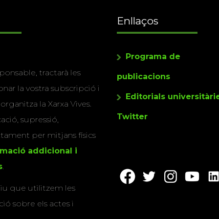
Enllaços
Programa de
ponsable, tractarà les
publicacions
nar la vostra subscripció i
Editorials universitàri
 organitza la Xarxa Vives.
Twitter
cació, supressió,
actament per mitjans físics
rmació addicional i
s
.
u que utilitzem les
ió sobre els actes i