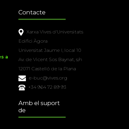
Contacte
Xarxa Vives d'Universitats
Edifici Àgora
Universitat Jaume I, local 10
es a
Av. de Vicent Sos Baynat, s/n
12071 Castelló de la Plana
e-buc@vives.org
+34 964 72 89 93
Amb el suport
de