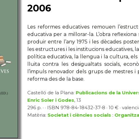
2006
Les reformes educatives remouen l’estructu
educativa per a millorar-la. L’obra reflexion
produir entre l’any 1975 i les dècades poster
les estructures i les institucions educatives, l
política educativa, la llengua i la cultura, el
lluita contra les desigualtats socials, econòm
l’impuls renovador dels grups de mestres i
reforma des de la base.
Castelló de la Plana:
Publicacions de la Univer
Enric Soler i Godes
, 13
296 p. · · ISBN 978-84-18432-37-8 · 10 € · valenci
Matèria:
Societat i ciències socials
:
Organitza