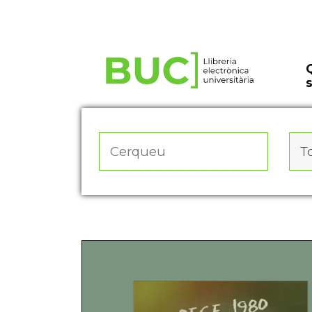
Actualitza les preferències de les cookies
To