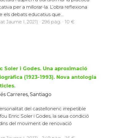
ativa per a millorar-la. L’obra reflexiona
e els debats educatius que...
at Jaume I, 2021) · 296 pàg. · 10 €
ic Soler i Godes. Una aproximació
iogràfica (1923-1993). Nova antologia
ticles.
és Carreres, Santiago
ersonalitat del castellonenc irrepetible
fou Enric Soler i Godes, la seua condició
dins del moviment de renovació