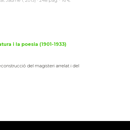
at Jaume I, 2013) · 248 pàg. · 16 €
ura i la poesia (1901-1933)
onstrucció del magisteri arrelat i del