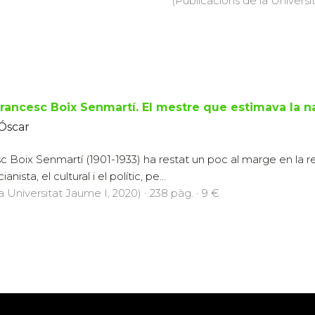
(Publicacions de la Universit
rancesc Boix Senmartí. El mestre que estimava la nat
 Óscar
 Boix Senmartí (1901-1933) ha restat un poc al marge en la rec
ista, el cultural i el polític, pe...
a Universitat Jaume I, 2020) · 238 pàg. · 9 €