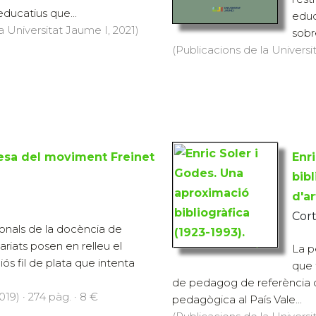
ducatius que...
educ
a Universitat Jaume I, 2021)
sobr
(Publicacions de la Universit
esa del moviment Freinet
Enr
bibl
d'ar
Cort
ionals de la docència de
variats posen en relleu el
La p
iós fil de plata que intenta
que 
de pedagog de referència 
19) · 274 pàg. · 8 €
pedagògica al País Vale...