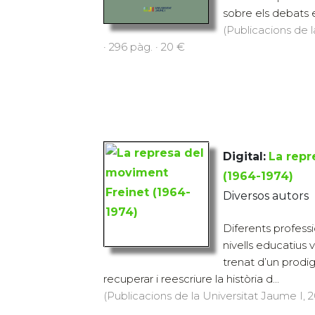
sobre els debats e
(Publicacions de l
· 296 pàg. · 20 €
Digital:
La repr
(1964-1974)
Diversos autors
Diferents profess
nivells educatius 
trenat d’un prodig
recuperar i reescriure la història d...
(Publicacions de la Universitat Jaume I, 20