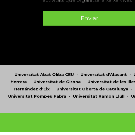
activitats que organitza la Xarxa Vives.
Universitat Abat Oliba CEU
•
Universitat d'Alacant
•
Herrera
•
Universitat de Girona
•
Universitat de les Ill
Hernández d'Elx
•
Universitat Oberta de Catalunya
•
Universitat Pompeu Fabra
•
Universitat Ramon Llull
•
U