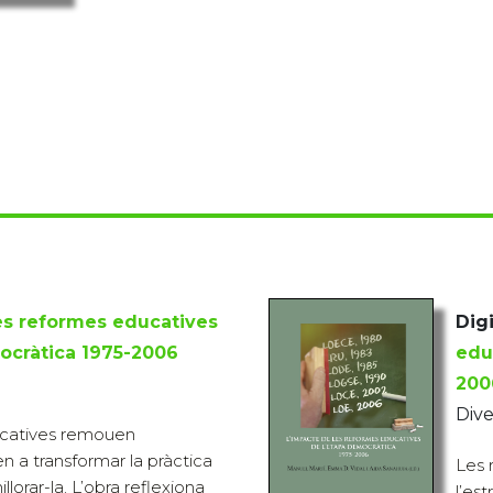
es reformes educatives
Digi
ocràtica 1975-2006
edu
200
Dive
ucatives remouen
ren a transformar la pràctica
Les 
lorar-la. L’obra reflexiona
l’est