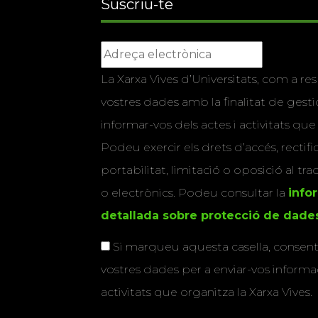
Suscriu-te
La Xarxa Vives d’Universitats, com a res
vostres dades amb la finalitat de gestio
informar-vos dels actes i activitats que
Podeu exercir els drets d’accés, rectifi
portabilitat, limitació o oposició al tr
o electrònics. Podeu consultar la
info
detallada sobre protecció de dade
Si marqueu aquesta casella, consenti
vostres dades per a enviar-vos informac
activitats que organitza la Xarxa Vives.