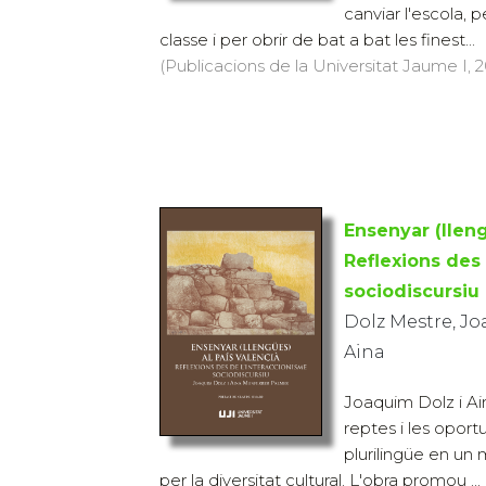
canviar l'escola, 
classe i per obrir de bat a bat les finest...
(Publicacions de la Universitat Jaume I, 2
Ensenyar (lleng
Reflexions des
sociodiscursiu
Dolz Mestre, J
Aina
Joaquim Dolz i Ai
reptes i les oport
plurilingüe en un 
per la diversitat cultural. L'obra promou ...