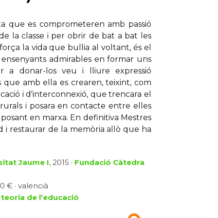
renta que es comprometeren amb passió
de la classe i per obrir de bat a bat les
rça la vida que bullia al voltant, és el
ls ensenyants admirables en formar uns
ir a donar-los veu i lliure expressió
s que amb ella es crearen, teixint, com
cació i d'interconnexió, que trencara el
urals i posara en contacte entre elles
posant en marxa. En definitiva Mestres
 i restaurar de la memòria allò que ha
sitat Jaume I
, 2015 ·
Fundació Càtedra
0 € · valencià
i teoria de l’educació