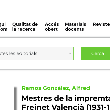
Qui
Qualitat de
Accés
Materials
Reviste
som
la recerca
obert
docents
Cerca
tes les editorials
Ramos González, Alfred
Mestres de la impremt
Freinet Valencià (1931-