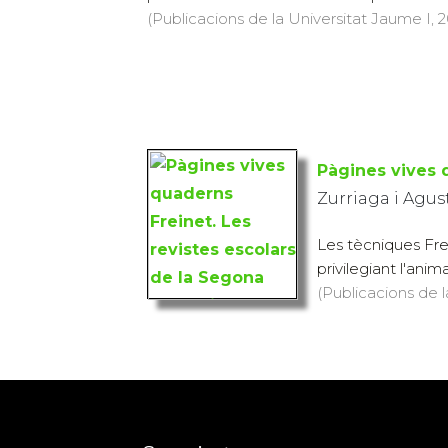
(Publicacions de la Universitat Jaume I, 2
Pàgines vives 
Zurriaga i Agust
Les tècniques Fre
privilegiant l'anima
(Publicacions de l