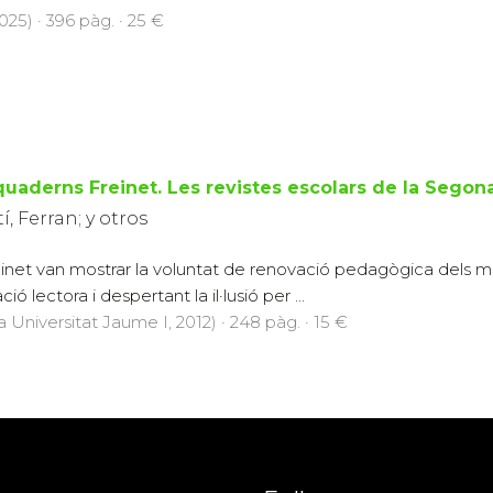
025) · 396 pàg. · 25 €
quaderns Freinet. Les revistes escolars de la Segon
í, Ferran; y otros
inet van mostrar la voluntat de renovació pedagògica dels m
ció lectora i despertant la il·lusió per ...
a Universitat Jaume I, 2012) · 248 pàg. · 15 €