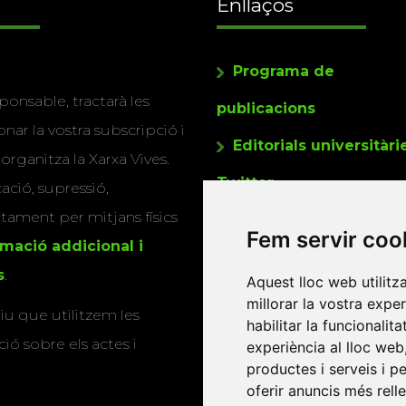
Enllaços
Programa de
ponsable, tractarà les
publicacions
nar la vostra subscripció i
Editorials universitàri
 organitza la Xarxa Vives.
Twitter
cació, supressió,
actament per mitjans físics
Fem servir coo
rmació addicional i
s
.
Aquest lloc web utilitz
millorar la vostra expe
u que utilitzem les
habilitar la funcionalit
ió sobre els actes i
experiència al lloc web
productes i serveis i p
oferir anuncis més rell