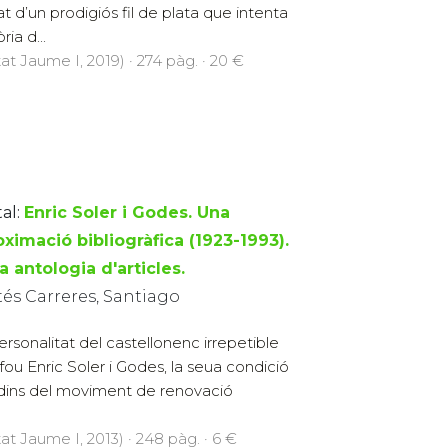
at d’un prodigiós fil de plata que intenta
ria d...
at Jaume I, 2019) · 274 pàg. · 20 €
al:
Enric Soler i Godes. Una
ximació bibliogràfica (1923-1993).
 antologia d'articles.
tés Carreres, Santiago
ersonalitat del castellonenc irrepetible
fou Enric Soler i Godes, la seua condició
dins del moviment de renovació
at Jaume I, 2013) · 248 pàg. · 6 €