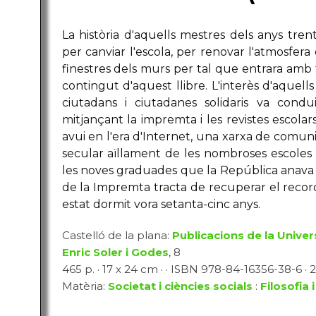
La història d'aquells mestres dels anys t
per canviar l'escola, per renovar l'atmosfera 
finestres dels murs per tal que entrara amb fo
contingut d'aquest llibre. L'interès d'aquel
ciutadans i ciutadanes solidaris va condu
mitjançant la impremta i les revistes escolar
avui en l'era d'Internet, una xarxa de comuni
secular aïllament de les nombroses escoles r
les noves graduades que la República anava 
de la Impremta tracta de recuperar el record
estat dormit vora setanta-cinc anys.
Castelló de la plana:
Publicacions de la Univer
Enric Soler i Godes
, 8
465 p. · 17 x 24 cm · · ISBN 978-84-16356-38-6 · 2
Matèria:
Societat i ciències socials
:
Filosofia 