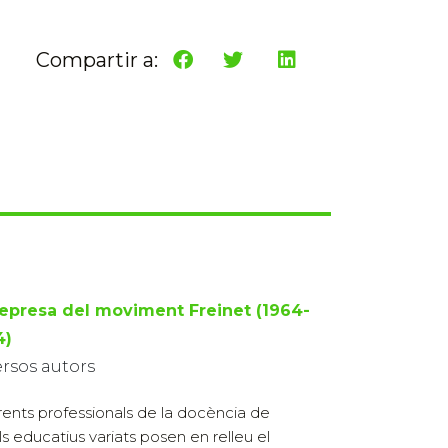
Compartir a:
represa del moviment Freinet (1964-
4)
ersos autors
rents professionals de la docència de
lls educatius variats posen en relleu el