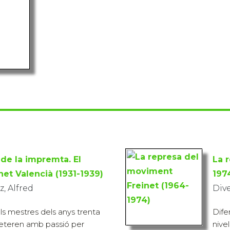
de la impremta. El
La 
et Valencià (1931-1939)
197
, Alfred
Div
lls mestres dels anys trenta
Dife
teren amb passió per
nive