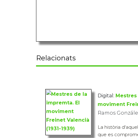
Relacionats
Digital:
Mestres 
moviment Frein
Ramos González
La història d'aque
que es comprome