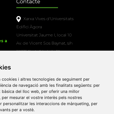
Contacte
Xarxa Vives d'Universitats
Edifici Àgora
Universitat Jaume I, local 10
es a
Av. de Vicent Sos Baynat, s/n
12071 Castelló de la Plana
e-buc@vives.org
kies
+34 964 72 89 93
a cookies i altres tecnologies de seguiment per
Amb el suport
riència de navegació amb les finalitats següents:
per
de
at bàsica del lloc web
,
per oferir una millor
,
per mesurar el vostre interès pels nostres
er personalitzar les interaccions de màrqueting
,
per
evants per a vostè
.