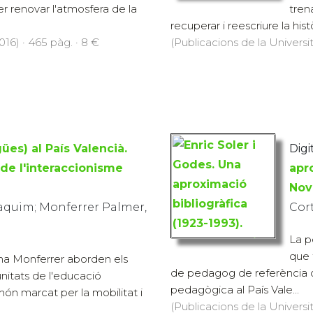
per renovar l'atmosfera de la
tren
recuperar i reescriure la histò
016) · 465 pàg. · 8 €
(Publicacions de la Universit
ües) al País Valencià.
Digit
 de l'interaccionisme
apro
Nova
oaquim; Monferrer Palmer,
Cor
La p
que 
na Monferrer aborden els
de pedagog de referència 
unitats de l'educació
pedagògica al País Vale...
món marcat per la mobilitat i
(Publicacions de la Universit