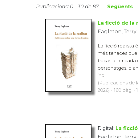
Publicacions: 0 - 30 de 87
Següents
La ficció de la 
Eagleton, Terry
La ficció realista
més tenaces que h
traçar la intricada
personatges, o a
inc...
(Publicacions de l
2026) · 160 pàg. · 
Digital:
La ficció
Eagleton, Terry