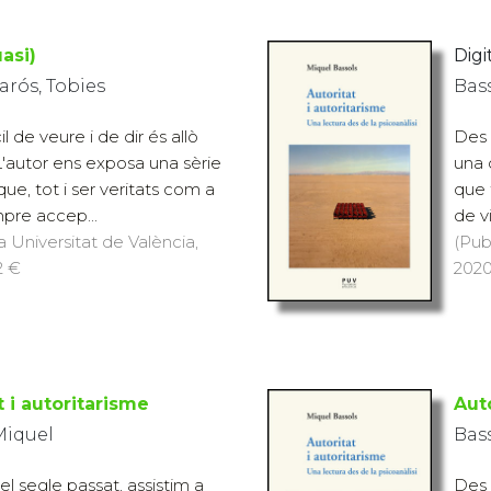
asi)
Digit
rós, Tobies
Bass
il de veure i de dir és allò
Des 
L'autor ens exposa una sèrie
una 
que, tot i ser veritats com a
que 
pre accep...
de v
a Universitat de València,
(Pub
2 €
2020
t i autoritarisme
Auto
Miquel
Bass
el segle passat, assistim a
Des 