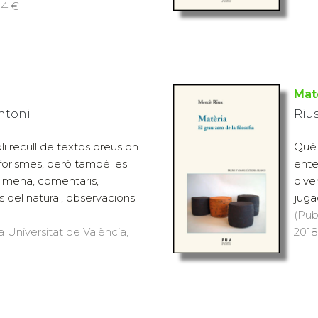
14 €
Mat
Antoni
Riu
i recull de textos breus on
Què 
forismes, però també les
ente
a mena, comentaris,
diver
 del natural, observacions
juga
(Pub
a Universitat de València,
2018