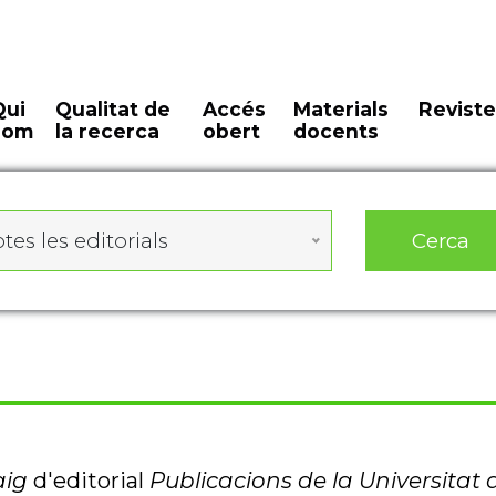
Qui
Qualitat de
Accés
Materials
Reviste
som
la recerca
obert
docents
Cerca
tes les editorials
aig
d'editorial
Publicacions de la Universitat 