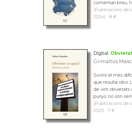
comentari breu, l'
(Publicacions de l
2024) · 8 €
Digital:
Obvietat
Grimaltos Masca
Sovint el més difíc
que resulta obvi. 
de vint obvietats 
punys, no són sem
(Publicacions de l
2021) · 7 €