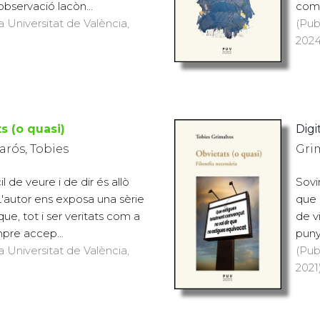
observació lacòn...
come
a Universitat de València,
(Pub
2024
s (o quasi)
Digit
rós, Tobies
Gri
il de veure i de dir és allò
Sovin
L'autor ens exposa una sèrie
que 
que, tot i ser veritats com a
de v
pre accep...
puny
a Universitat de València,
(Pub
2021)