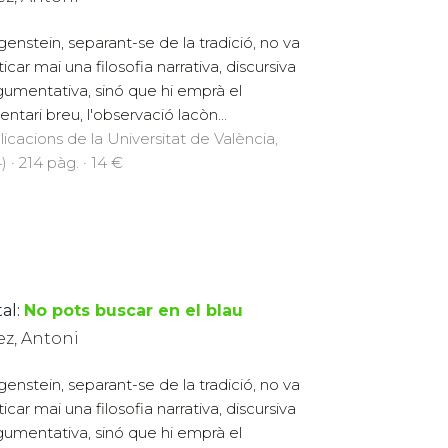
genstein, separant-se de la tradició, no va
icar mai una filosofia narrativa, discursiva
gumentativa, sinó que hi emprà el
ntari breu, l'observació lacòn...
licacions de la Universitat de València,
) · 214 pàg. · 14 €
al:
No pots buscar en el blau
ez, Antoni
genstein, separant-se de la tradició, no va
icar mai una filosofia narrativa, discursiva
gumentativa, sinó que hi emprà el