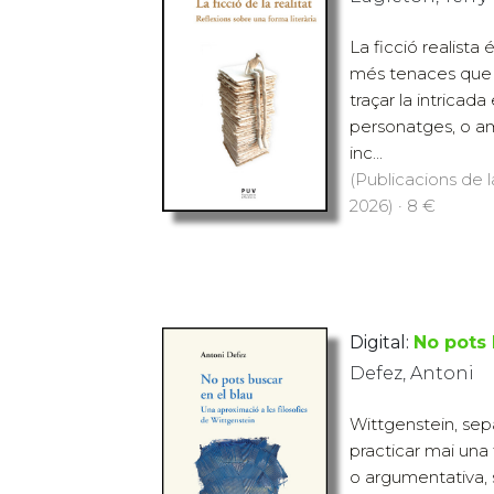
La ficció realista
més tenaces que h
traçar la intricada
personatges, o a
inc...
(Publicacions de l
2026) · 8 €
Digital:
No pots 
Defez, Antoni
Wittgenstein, sepa
practicar mai una f
o argumentativa, 