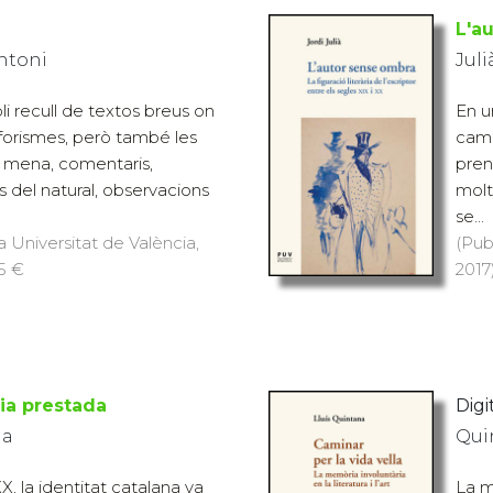
L'a
Antoni
Juli
i recull de textos breus on
En u
forismes, però també les
cami
a mena, comentaris,
pren
 del natural, observacions
molt
se...
a Universitat de València,
(Pub
15 €
2017)
ia prestada
Digit
na
Quin
XX, la identitat catalana va
La m