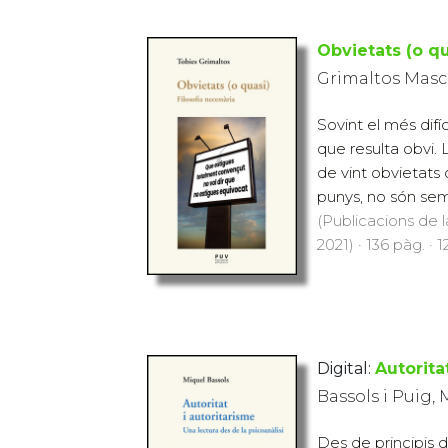
Obvietats (o qu
Grimaltos Masca
Sovint el més difíc
que resulta obvi. 
de vint obvietats 
punys, no són sem
(Publicacions de l
2021) · 136 pàg. · 1
Digital:
Autorita
Bassols i Puig, 
Des de principis d