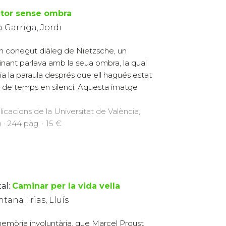
utor sense ombra
à Garriga, Jordi
n conegut diàleg de Nietzsche, un
nant parlava amb la seua ombra, la qual
ia la paraula després que ell hagués estat
 de temps en silenci. Aquesta imatge
licacions de la Universitat de València,
 · 244 pàg. · 15 €
al:
Caminar per la vida vella
tana Trias, Lluís
emòria involuntària, que Marcel Proust