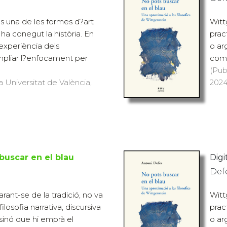
 és una de les formes d?art
Witt
a conegut la història. En
pract
 experiència dels
o ar
mpliar l?enfocament per
come
(Pub
a Universitat de València,
2024
buscar en el blau
Digit
Def
rant-se de la tradició, no va
Witt
ilosofia narrativa, discursiva
pract
sinó que hi emprà el
o ar