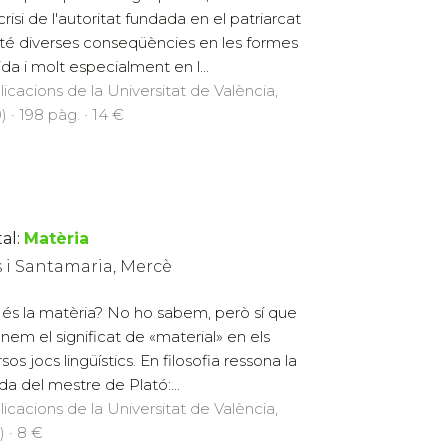
crisi de l'autoritat fundada en el patriarcat
té diverses conseqüències en les formes
ida i molt especialment en l...
licacions de la Universitat de València,
) · 198 pàg. · 14 €
al:
Matèria
s i Santamaria, Mercè
és la matèria? No ho sabem, però sí que
nem el significat de «material» en els
sos jocs lingüístics. En filosofia ressona la
da del mestre de Plató:...
licacions de la Universitat de València,
) · 8 €