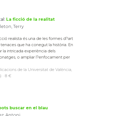
al:
La ficció de la realitat
eton, Terry
icció realista és una de les formes d?art
tenaces que ha conegut la història. En
ar la intricada experiència dels
onatges, o ampliar l?enfocament per
licacions de la Universitat de València,
) · 8 €
pots buscar en el blau
ez, Antoni