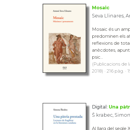
Mosaic
Seva Llinares, 
Mosaic és un ampl
predominen els a
reflexions de tot
anècdotes, apunts
psic...
(Publicacions de l
2018) · 216 pàg. · 
Digital:
Una pàtr
Š krabec, Simo
Al llarg del segle 