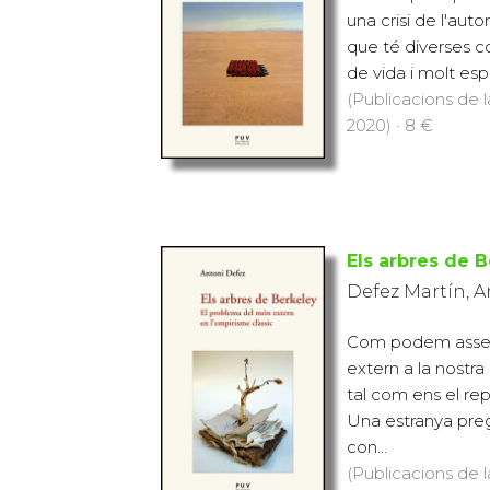
una crisi de l'auto
que té diverses 
de vida i molt esp
(Publicacions de l
2020) · 8 €
Els arbres de B
Defez Martín, A
Com podem asseg
extern a la nostr
tal com ens el r
Una estranya pre
con...
(Publicacions de l