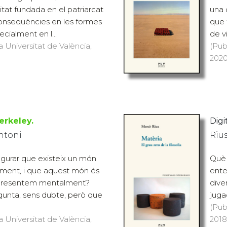
ritat fundada en el patriarcat
una 
conseqüències en les formes
que 
ecialment en l...
de v
a Universitat de València,
(Pub
2020
erkeley.
Digit
ntoni
Riu
urar que existeix un món
Què 
a ment, i que aquest món és
ente
epresentem mentalment?
diver
gunta, sens dubte, però que
juga
(Pub
a Universitat de València,
2018