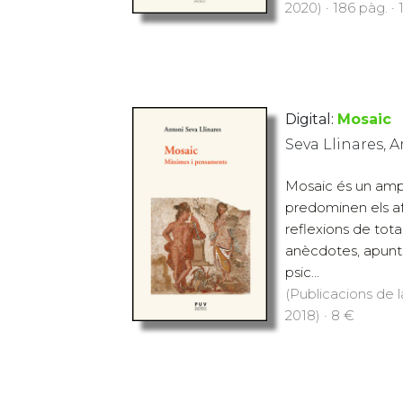
2020) · 186 pàg. · 
Digital:
Mosaic
Seva Llinares, 
Mosaic és un ampl
predominen els a
reflexions de tot
anècdotes, apunts
psic...
(Publicacions de l
2018) · 8 €