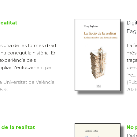
realitat
Digit
Eagl
 és una de les formes d?art
La f
a conegut la història. En
més 
 experiència dels
traç
mpliar l?enfocament per
pers
inc...
a Universitat de València,
(Pub
15 €
2026
 de la realitat
No 
Def