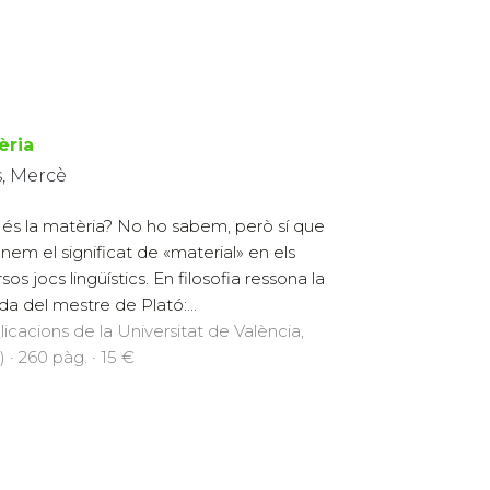
èria
s, Mercè
és la matèria? No ho sabem, però sí que
nem el significat de «material» en els
sos jocs lingüístics. En filosofia ressona la
da del mestre de Plató:...
licacions de la Universitat de València,
) · 260 pàg. · 15 €