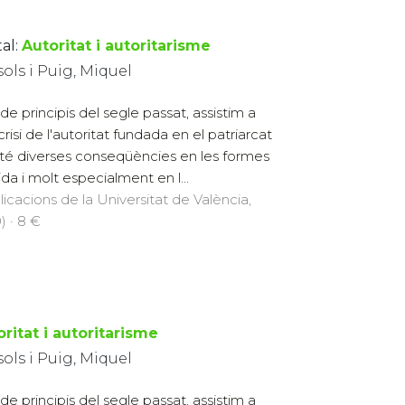
al:
Autoritat i autoritarisme
ols i Puig, Miquel
de principis del segle passat, assistim a
crisi de l'autoritat fundada en el patriarcat
té diverses conseqüències en les formes
ida i molt especialment en l...
licacions de la Universitat de València,
) · 8 €
ritat i autoritarisme
ols i Puig, Miquel
de principis del segle passat, assistim a