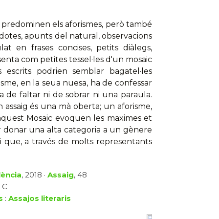
n predominen els aforismes, però també
dotes, apunts del natural, observacions
lat en frases concises, petits diàlegs,
esenta com petites tessel·les d'un mosaic
escrits podrien semblar bagatel·les
sme, en la seua nuesa, ha de confessar
de faltar ni de sobrar ni una paraula.
n assaig és una mà oberta; un aforisme,
aquest Mosaic evoquen les maximes et
er donar una alta categoria a un gènere
i que, a través de molts representants
lència
, 2018 ·
Assaig
, 48
5 €
s
:
Assajos literaris