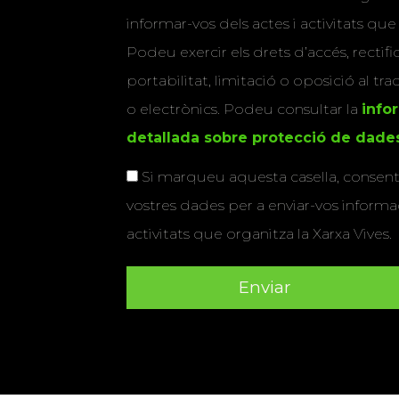
informar-vos dels actes i activitats que
Podeu exercir els drets d’accés, rectifi
portabilitat, limitació o oposició al tr
o electrònics. Podeu consultar la
info
detallada sobre protecció de dade
Si marqueu aquesta casella, consenti
vostres dades per a enviar-vos informac
activitats que organitza la Xarxa Vives.