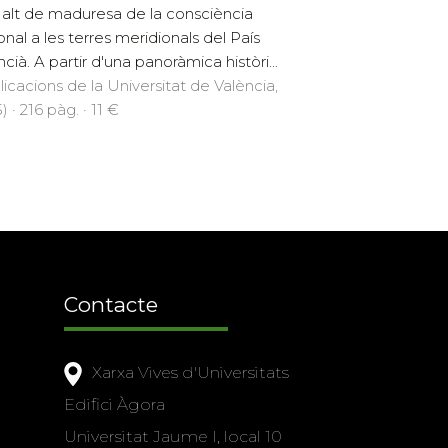
alt de maduresa de la consciència
onal a les terres meridionals del País
cià. A partir d'una panoràmica històri...
licacions de la Universitat de València,
 · 216 pàg. · 11 €
Contacte
Xarxa Vives d'Universitats
Edifici Àgora
Universitat Jaume I, local 10