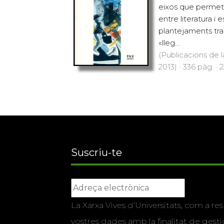
eixos que permete
entre literatura i 
plantejaments tra
«lleg...
(Publicacions de l
2013) · 336 pàg. · 
Suscriu-te
La Xarxa Vives d’Universitats, com a res
vostres dades amb la finalitat de gestio