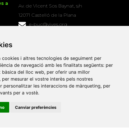
es a
Av. de Vicent Sos Baynat, s/n
12071 Castelló de la Plana
e-buc@vives.org
+34 964 72 89 93
kies
Amb el suport
de
a cookies i altres tecnologies de seguiment per
riència de navegació amb les finalitats següents:
per
at bàsica del lloc web
,
per oferir una millor
,
per mesurar el vostre interès pels nostres
er personalitzar les interaccions de màrqueting
,
per
evants per a vostè
.
ino
Canviar preferències