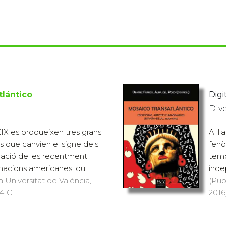
tlántico
Digit
Div
 XIX es produeixen tres grans
Al l
s que canvien el signe dels
fenò
dació de les recentment
temp
acions americanes, qu...
inde
a Universitat de València,
(Pub
14 €
2016