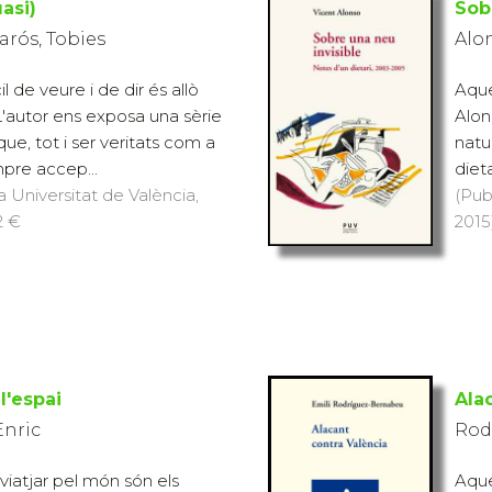
asi)
Sob
rós, Tobies
Alon
il de veure i de dir és allò
Aque
L'autor ens exposa una sèrie
Alon
que, tot i ser veritats com a
natur
pre accep...
diet
a Universitat de València,
(Pub
2 €
2015)
l'espai
Ala
nric
Rod
i viatjar pel món són els
Aque