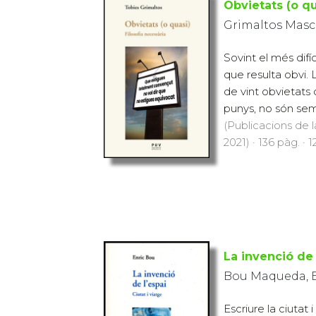
Obvietats (o qu
Grimaltos Masca
Sovint el més difíc
que resulta obvi. 
de vint obvietats 
punys, no són sem
(Publicacions de l
2021) · 136 pàg. · 1
La invenció de 
Bou Maqueda, E
Escriure la ciutat 