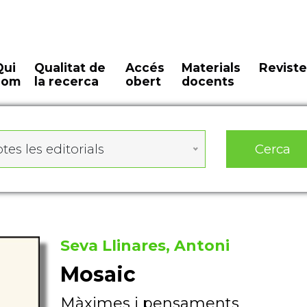
Qui
Qualitat de
Accés
Materials
Reviste
som
la recerca
obert
docents
Cerca
tes les editorials
Seva Llinares, Antoni
Mosaic
Màximes i pensaments