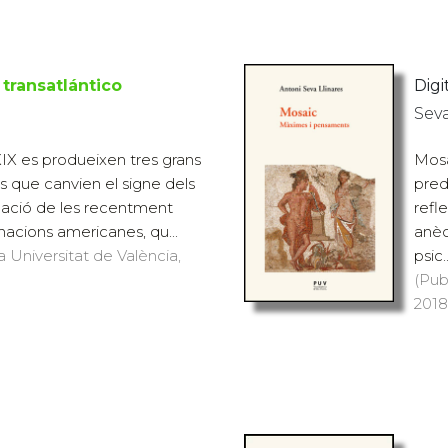
transatlántico
Digit
Seva
 XIX es produeixen tres grans
Mosa
s que canvien el signe dels
pred
dació de les recentment
refl
acions americanes, qu...
anèc
a Universitat de València,
psic..
(Pub
2018