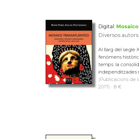
Digital:
Mosaico 
Diversos autors
Al llarg del segle
fenòmens històric
temps: la consoli
independitzades n
(Publicacions de l
2017) · 8 €