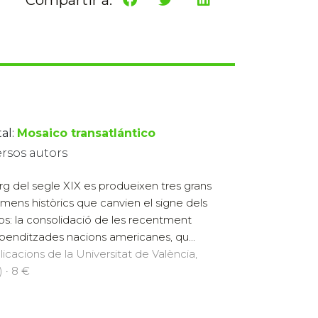
al:
Mosaico transatlántico
ersos autors
larg del segle XIX es produeixen tres grans
mens històrics que canvien el signe dels
s: la consolidació de les recentment
penditzades nacions americanes, qu...
licacions de la Universitat de València,
) · 8 €