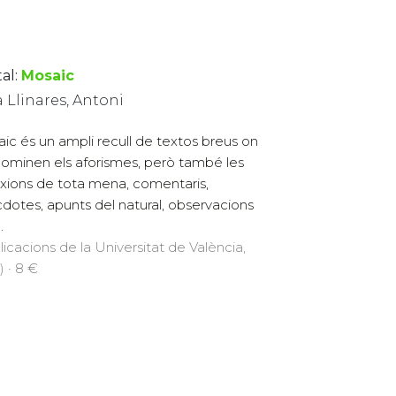
al:
Mosaic
 Llinares, Antoni
ic és un ampli recull de textos breus on
ominen els aforismes, però també les
exions de tota mena, comentaris,
dotes, apunts del natural, observacions
.
licacions de la Universitat de València,
) · 8 €