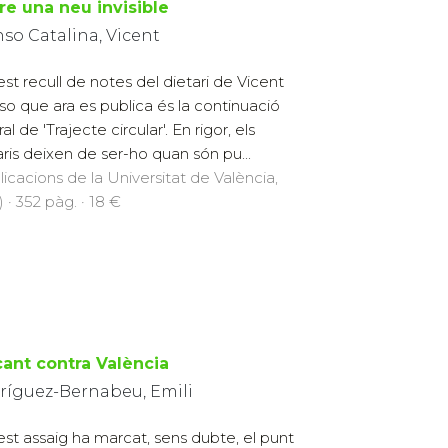
re una neu invisible
so Catalina, Vicent
st recull de notes del dietari de Vicent
so que ara es publica és la continuació
al de 'Trajecte circular'. En rigor, els
aris deixen de ser-ho quan són pu...
licacions de la Universitat de València,
 · 352 pàg. · 18 €
cant contra València
ríguez-Bernabeu, Emili
st assaig ha marcat, sens dubte, el punt