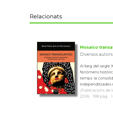
Relacionats
Mosaico transa
Diversos autors
Al llarg del segle
fenòmens històric
temps: la consoli
independitzades n
(Publicacions de l
2016) · 198 pàg. · 