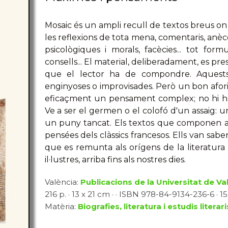
Mosaic és un ampli recull de textos breus o
les reflexions de tota mena, comentaris, anèc
psicològiques i morals, facècies... tot formu
consells... El material, deliberadament, es pr
que el lector ha de compondre. Aquests 
enginyoses o improvisades. Però un bon afori
eficaçment un pensament complex; no hi ha 
Ve a ser el germen o el colofó d'un assaig: u
un puny tancat. Els textos que componen 
pensées dels clàssics francesos. Ells van sab
que es remunta als orígens de la literatura 
il·lustres, arriba fins als nostres dies.
València:
Publicacions de la Universitat de Va
216 p. · 13 x 21 cm · · ISBN 978-84-9134-236-6 · 1
Matèria:
Biografies, literatura i estudis literari