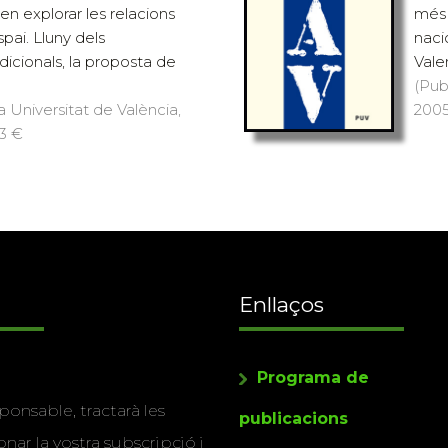
n explorar les relacions
més 
espai. Lluny dels
naci
dicionals, la proposta de
Valen
(Pub
a Universitat de València,
2005)
23 €
Enllaços
Programa de
ponsable, tractarà les
publicacions
nar la vostra subscripció i