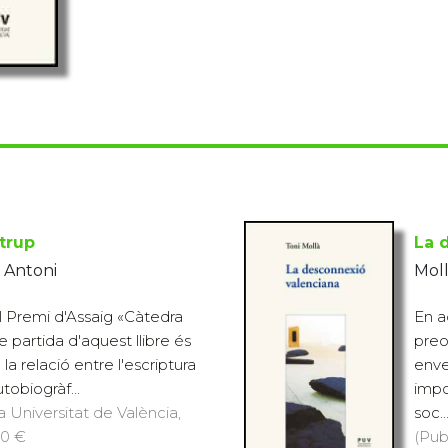
strup
La 
 Antoni
Moll
 Premi d'Assaig «Càtedra
En a
e partida d'aquest llibre és
preo
la relació entre l'escriptura
enver
utobiogràf...
impo
a Universitat de València,
soc..
20 €
(Pub