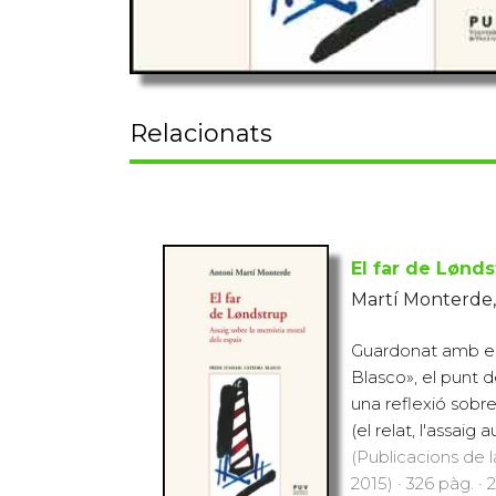
Relacionats
El far de Lønd
Martí Monterde,
Guardonat amb el
Blasco», el punt d
una reflexió sobre 
(el relat, l'assaig a
(Publicacions de l
2015) · 326 pàg. · 