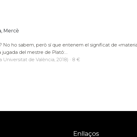
a, Mercè
 No ho sabem, però sí que entenem el significat de «material» 
la jugada del mestre de Plató:...
a Universitat de València, 2018) · 8 €
Enllaços