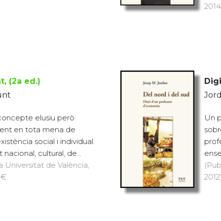
2014
t, (2a ed.)
Digi
unt
Jord
 concepte elusiu però
Un p
sent en tota mena de
sobr
xistència social i individual.
prof
 nacional, cultural, de...
ense
a Universitat de València,
(Pub
 €
2012)