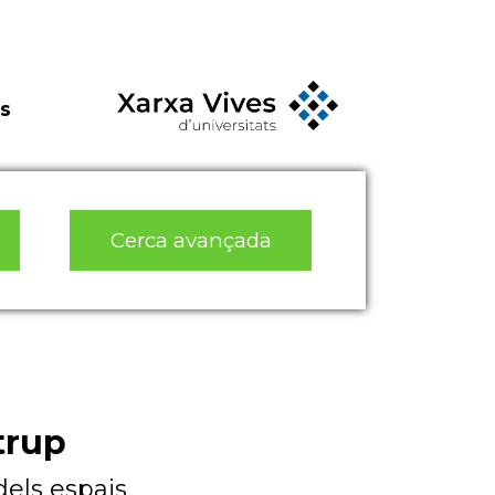
s
Cerca avançada
trup
els espais