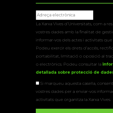
La Xarxa Vives d’Universitats, com a res
vostres dades amb la finalitat de gestio
informar-vos dels actes i activitats que
Podeu exercir els drets d’accés, rectifi
portabilitat, limitació o oposició al tr
o electrònics. Podeu consultar la
info
detallada sobre protecció de dade
Si marqueu aquesta casella, consenti
vostres dades per a enviar-vos informac
activitats que organitza la Xarxa Vives.