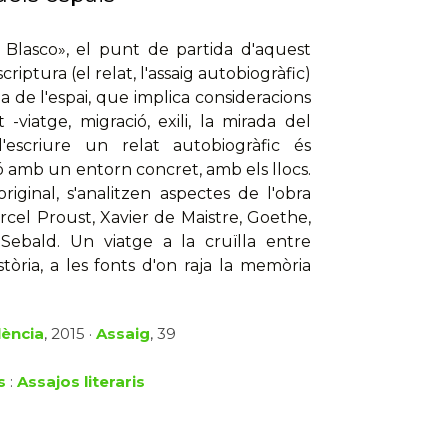
Blasco», el punt de partida d'aquest
scriptura (el relat, l'assaig autobiogràfic)
ia de l'espai, que implica consideracions
viatge, migració, exili, la mirada del
d'escriure un relat autobiogràfic és
ió amb un entorn concret, amb els llocs.
iginal, s'analitzen aspectes de l'obra
cel Proust, Xavier de Maistre, Goethe,
ebald. Un viatge a la cruïlla entre
istòria, a les fonts d'on raja la memòria
lència
, 2015 ·
Assaig
, 39
s
:
Assajos literaris