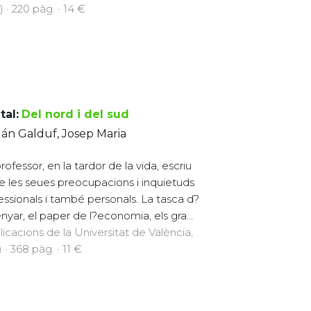
) · 220 pàg. · 14 €
tal:
Del nord i del sud
án Galduf, Josep Maria
rofessor, en la tardor de la vida, escriu
e les seues preocupacions i inquietuds
essionals i també personals. La tasca d?
nyar, el paper de l?economia, els gra...
licacions de la Universitat de València,
 · 368 pàg. · 11 €