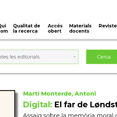
Qui
Qualitat de
Accés
Materials
Reviste
som
la recerca
obert
docents
Cerca
tes les editorials
Martí Monterde, Antoni
Digital:
El far de Lønds
Assaig sobre la memòria moral d