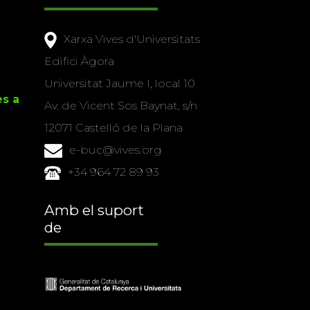
Xarxa Vives d'Universitats
Edifici Àgora
Universitat Jaume I, local 10
es a
Av. de Vicent Sos Baynat, s/n
12071 Castelló de la Plana
e-buc@vives.org
+34 964 72 89 93
Amb el suport
de