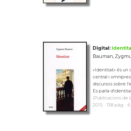
Digital:
Identita
Bauman, Zygm
«Identitat» és un
central i omnipre
discursos sobre l'e
Es parla d'identitat
(Publicacions de l
2011) · 138 pàg. · 6