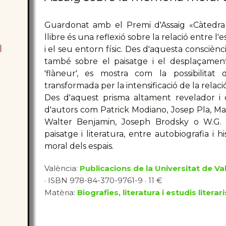
Guardonat amb el Premi d'Assaig «Càtedra 
llibre és una reflexió sobre la relació entre l'e
i el seu entorn físic. Des d'aquesta consciènc
també sobre el paisatge i el desplaçament -
'flàneur', es mostra com la possibilitat 
transformada per la intensificació de la relac
Des d'aquest prisma altament revelador i or
d'autors com Patrick Modiano, Josep Pla, Mar
Walter Benjamin, Joseph Brodsky o W.G. S
paisatge i literatura, entre autobiografia i h
moral dels espais.
València:
Publicacions de la Universitat de Va
· ISBN 978-84-370-9761-9 · 11 €
Matèria:
Biografies, literatura i estudis literari