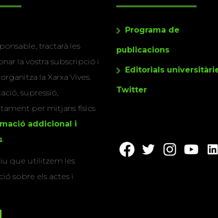
Programa de
ponsable, tractarà les
publicacions
nar la vostra subscripció i
Editorials universitàri
 organitza la Xarxa Vives.
Twitter
cació, supressió,
actament per mitjans físics
rmació addicional i
s
.
u que utilitzem les
ió sobre els actes i