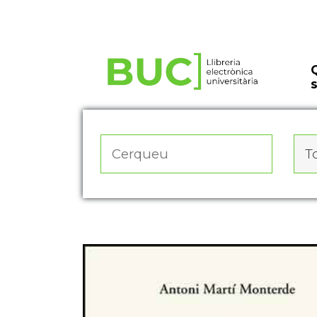
Actualitza les preferències de les cookies
To