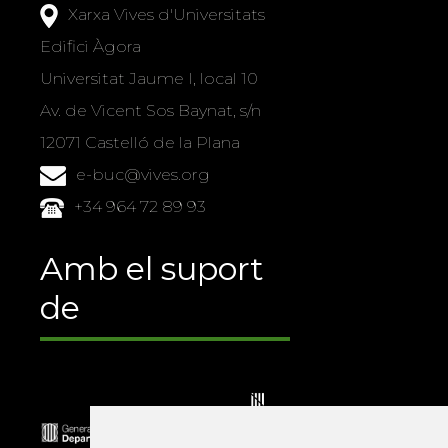
Xarxa Vives d'Universitats
Edifici Àgora
Universitat Jaume I, local 10
Av. de Vicent Sos Baynat, s/n
12071 Castelló de la Plana
e-buc@vives.org
+34 964 72 89 93
Amb el suport
de