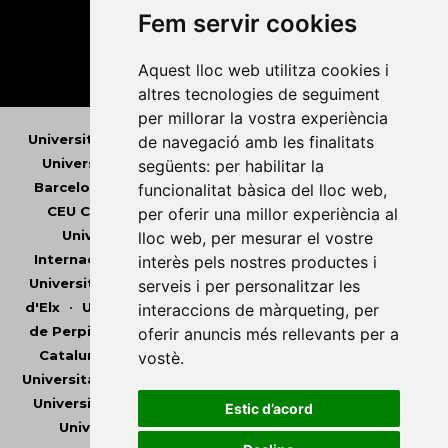
Fem servir cookies
Aquest lloc web utilitza cookies i
altres tecnologies de seguiment
per millorar la vostra experiència
Universitat Abat Oliba CEU
•
Universitat d'Alacant
•
de navegació amb les finalitats
Universitat d'Andorra
•
Universitat Autònoma de
següents:
per habilitar la
Barcelona
•
Universitat de Barcelona
•
Universitat
funcionalitat bàsica del lloc web
,
CEU Cardenal Herrera
•
Universitat de Girona
•
per oferir una millor experiència al
Universitat de les Illes Balears
•
Universitat
lloc web
,
per mesurar el vostre
Internacional de Catalunya
•
Universitat Jaume I
•
interès pels nostres productes i
Universitat de Lleida
•
Universitat Miguel Hernández
serveis i per personalitzar les
d'Elx
•
Universitat Oberta de Catalunya
•
Universitat
interaccions de màrqueting
,
per
de Perpinyà Via Domitia
•
Universitat Politècnica de
oferir anuncis més rellevants per a
Catalunya
•
Universitat Politècnica de València
•
vostè
.
Universitat Pompeu Fabra
•
Universitat Ramon Llull
•
Universitat Rovira i Virgili
•
Universitat de Sàsser
•
Estic d’acord
Universitat de València
•
Universitat de Vic -