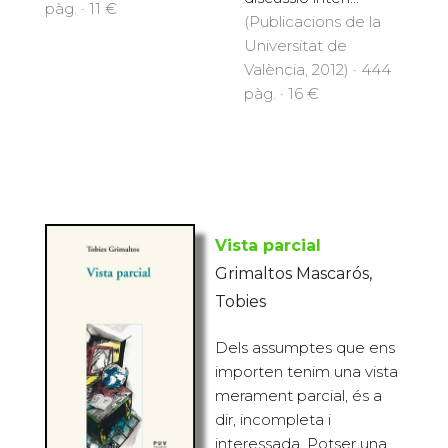
pàg. · 11 €
(Publicacions de la
Universitat de
València, 2012) · 444
pàg. · 16 €
Vista parcial
Grimaltos Mascarós,
Tobies
Dels assumptes que ens
importen tenim una vista
merament parcial, és a
dir, incompleta i
interessada. Potser una