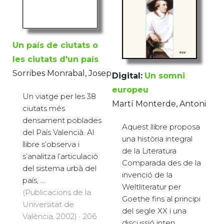
Un país de ciutats o
les ciutats d'un país
Sorribes Monrabal, Josep
Digital:
Un somni
europeu
Un viatge per les 38
Martí Monterde, Antoni
ciutats més
densament poblades
Aquest llibre proposa
del País Valencià. Al
una història integral
llibre s’observa i
de la Literatura
s’analitza l’articulació
Comparada des de la
del sistema urbà del
invenció de la
país, ...
Weltliteratur per
(Publicacions de la
Goethe fins al principi
Universitat de
del segle XX i una
València, 2002) · 206
discussió inten...