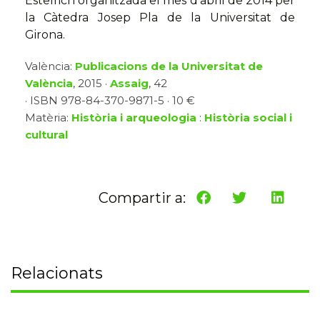
Estelrich organitzada el mes d'abril de 2014 per
la Càtedra Josep Pla de la Universitat de
Girona.
València:
Publicacions de la Universitat de
València
, 2015 ·
Assaig
, 42
· ISBN 978-84-370-9871-5 · 10 €
Matèria:
Història i arqueologia
:
Història social i
cultural
Compartir a:
Relacionats