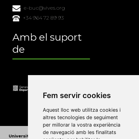
e-buc@vives.org
+34 964 72 89 93
Amb el suport
de
Fem servir cookies
Aquest lloc web utilitza cookies i
altres tecnologies de seguiment
per millorar la vostra experiència
de navegació amb les finalitats
Universitat Abat Oliba CEU
•
Universitat d'Alacant
•