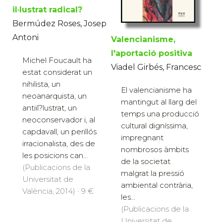
il·lustrat radical?
Bermúdez Roses, Josep
Antoni
Valencianisme,
l'aportació positiva
Michel Foucault ha
Viadel Girbés, Francesc
estat considerat un
nihilista, un
El valencianisme ha
neoanarquista, un
mantingut al llarg del
antiil?lustrat, un
temps una producció
neoconservador i, al
cultural digníssima,
capdavall, un perillós
impregnant
irracionalista, des de
nombrosos àmbits
les posicions can...
de la societat
(Publicacions de la
malgrat la pressió
Universitat de
ambiental contrària,
València, 2014) · 9 €
les...
(Publicacions de la
Universitat de