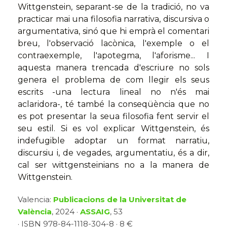
Wittgenstein, separant-se de la tradició, no va
practicar mai una filosofia narrativa, discursiva o
argumentativa, sinó que hi emprà el comentari
breu, l'observació lacònica, l'exemple o el
contraexemple, l'apotegma, l'aforisme... I
aquesta manera trencada d'escriure no sols
genera el problema de com llegir els seus
escrits -una lectura lineal no n'és mai
aclaridora-, té també la conseqüència que no
es pot presentar la seua filosofia fent servir el
seu estil. Si es vol explicar Wittgenstein, és
indefugible adoptar un format narratiu,
discursiu i, de vegades, argumentatiu, és a dir,
cal ser wittgensteinians no a la manera de
Wittgenstein.
Valencia:
Publicacions de la Universitat de
València
, 2024 ·
ASSAIG
, 53
· ISBN 978-84-1118-304-8 · 8 €