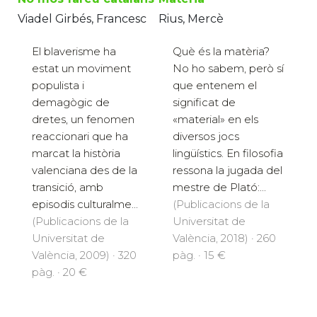
Viadel Girbés, Francesc
Rius, Mercè
El blaverisme ha
Què és la matèria?
estat un moviment
No ho sabem, però sí
populista i
que entenem el
demagògic de
significat de
dretes, un fenomen
«material» en els
reaccionari que ha
diversos jocs
marcat la història
lingüístics. En filosofia
valenciana des de la
ressona la jugada del
transició, amb
mestre de Plató:...
episodis culturalme...
(Publicacions de la
(Publicacions de la
Universitat de
Universitat de
València, 2018) · 260
València, 2009) · 320
pàg. · 15 €
pàg. · 20 €