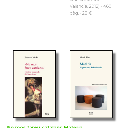
València, 2012) · 460
pàg. · 28 €
No mos fareu catalans
Matèria