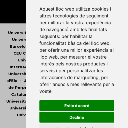
Aquest lloc web utilitza cookies i
altres tecnologies de seguiment
per millorar la vostra experiència
de navegació amb les finalitats
Universitat Abat Oliba CEU
•
Universitat d'Alacant
•
següents:
per habilitar la
Universitat d'Andorra
•
Universitat Autònoma de
funcionalitat bàsica del lloc web
,
Barcelona
•
Universitat de Barcelona
•
Universitat
per oferir una millor experiència al
CEU Cardenal Herrera
•
Universitat de Girona
•
lloc web
,
per mesurar el vostre
Universitat de les Illes Balears
•
Universitat
interès pels nostres productes i
Internacional de Catalunya
•
Universitat Jaume I
•
serveis i per personalitzar les
Universitat de Lleida
•
Universitat Miguel Hernández
interaccions de màrqueting
,
per
d'Elx
•
Universitat Oberta de Catalunya
•
Universitat
oferir anuncis més rellevants per a
de Perpinyà Via Domitia
•
Universitat Politècnica de
vostè
.
Catalunya
•
Universitat Politècnica de València
•
Universitat Pompeu Fabra
•
Universitat Ramon Llull
•
Estic d’acord
Universitat Rovira i Virgili
•
Universitat de Sàsser
•
Universitat de València
•
Universitat de Vic -
Declino
Universitat Central de Catalunya