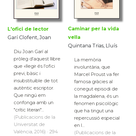
Caminar per la vida
L'ofici de lector
vella
Garí Clofent, Joan
Quintana Trias, Lluís
Diu Joan Garí al
pròleg d'aquest llibre
La memòria
que «llegir és l'ofici
involuntària, que
previ, bàsic i
Marcel Proust va fer
insubstituïble de tot
famosa gràcies al
autèntic escriptor.
conegut episodi de
Que ningú em
la magdalena, és un
confonga amb un
fenomen psicològic
"crític literari"...
que ha tingut una
(Publicacions de la
repercussió especial
Universitat de
en l...
València, 2016) · 294
(Publicacions de la