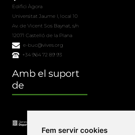
Edifici Àgora
Universitat Jaume I, local 10
Av. de Vicent Sos Baynat, s/n
12071 Castelló de la Plana
e-buc@vives.org
+34 964 72 89 93
Amb el suport
de
Fem servir cookies