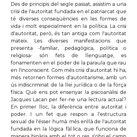
Des de principis del segle passat, assistim a una
crisi de l'autoritat fundada en el patriarcat que
té diverses conseqüències en les formes de
vida i molt especialment en la política. La crisi
d'autoritat, però, és tan antiga com l'autoritat
mateix. Les diverses manifestacions que
presenta -familiar, pedagògica, política o
religiosa- són fets de llenguatge, es
fonamenten en el poder de la paraula que rau
en l'inconscient. Com més crisi d'autoritat hi ha,
més retornen formes d'autoritarisme, amb un
ús indiscriminat de la llei jurídica o de la força
física. Què ens pot ensenyar la psicoanàlisi de
Jacques Lacan per fer-ne una lectura actual?
En primer lloc, la diferència entre autoritat i
poder. I un fet que respon a l'estructura
sexual de l'ésser humà: més enllà de l'autoritat
fundada en la lògica fàl·lica, que funciona de
manera binària amb el tot o res, s'obri el camp