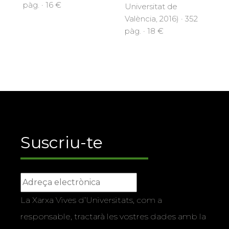
pàg. · 16 €
Universitat de
València, 2016) · 352
pàg. · 18 €
Suscriu-te
La Xarxa Vives d’Universitats, com a
responsable, tractarà les vostres dades amb la