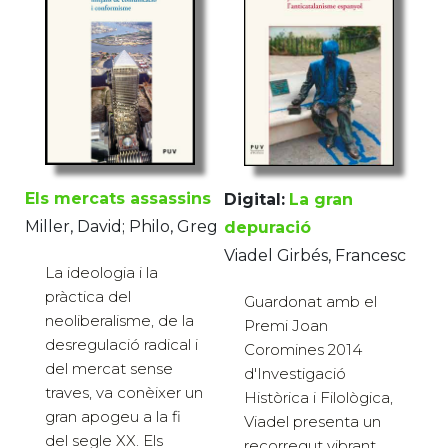
Els mercats assassins
Digital:
La gran
Miller, David; Philo, Greg
depuració
Viadel Girbés, Francesc
La ideologia i la
pràctica del
Guardonat amb el
neoliberalisme, de la
Premi Joan
desregulació radical i
Coromines 2014
del mercat sense
d'Investigació
traves, va conèixer un
Històrica i Filològica,
gran apogeu a la fi
Viadel presenta un
del segle XX. Els
recorregut vibrant,