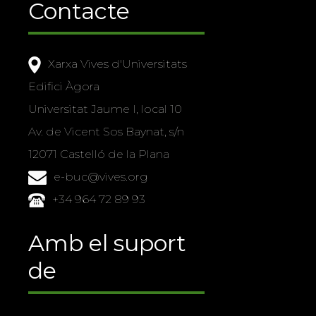
Contacte
Xarxa Vives d'Universitats
Edifici Àgora
Universitat Jaume I, local 10
Av. de Vicent Sos Baynat, s/n
12071 Castelló de la Plana
e-buc@vives.org
+34 964 72 89 93
Amb el suport
de