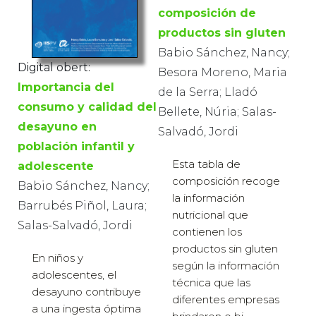
composición de
productos sin gluten
Babio Sánchez, Nancy;
Digital obert:
Besora Moreno, Maria
Importancia del
de la Serra; Lladó
consumo y calidad del
Bellete, Núria; Salas-
desayuno en
Salvadó, Jordi
población infantil y
Esta tabla de
adolescente
composición recoge
Babio Sánchez, Nancy;
la información
Barrubés Piñol, Laura;
nutricional que
Salas-Salvadó, Jordi
contienen los
productos sin gluten
En niños y
según la información
adolescentes, el
técnica que las
desayuno contribuye
diferentes empresas
a una ingesta óptima