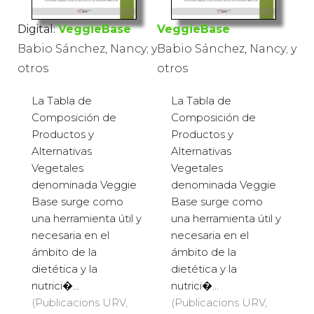
Digital:
VeggieBase
VeggieBase
Babio Sánchez, Nancy; y
Babio Sánchez, Nancy; y
otros
otros
La Tabla de
La Tabla de
Composición de
Composición de
Productos y
Productos y
Alternativas
Alternativas
Vegetales
Vegetales
denominada Veggie
denominada Veggie
Base surge como
Base surge como
una herramienta útil y
una herramienta útil y
necesaria en el
necesaria en el
ámbito de la
ámbito de la
dietética y la
dietética y la
nutrici�...
nutrici�...
(Publicacions URV,
(Publicacions URV,