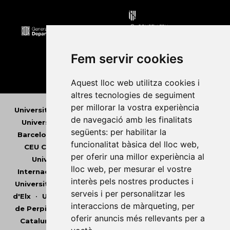
Fem servir cookies
Aquest lloc web utilitza cookies i
altres tecnologies de seguiment
per millorar la vostra experiència
Universitat Abat Oliba CEU
•
Universitat d'Alacant
•
de navegació amb les finalitats
Universitat d'Andorra
•
Universitat Autònoma de
següents:
per habilitar la
Barcelona
•
Universitat de Barcelona
•
Universitat
funcionalitat bàsica del lloc web
,
CEU Cardenal Herrera
•
Universitat de Girona
•
per oferir una millor experiència al
Universitat de les Illes Balears
•
Universitat
lloc web
,
per mesurar el vostre
Internacional de Catalunya
•
Universitat Jaume I
•
interès pels nostres productes i
Universitat de Lleida
•
Universitat Miguel Hernández
serveis i per personalitzar les
d'Elx
•
Universitat Oberta de Catalunya
•
Universitat
interaccions de màrqueting
,
per
de Perpinyà Via Domitia
•
Universitat Politècnica de
oferir anuncis més rellevants per a
Catalunya
•
Universitat Politècnica de València
•