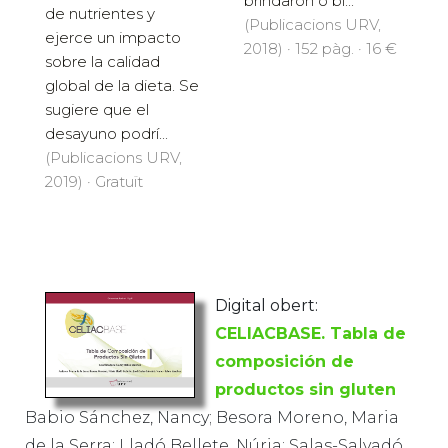
brindaron o bi...
de nutrientes y
(Publicacions URV,
ejerce un impacto
2018) · 152 pàg. · 16 €
sobre la calidad
global de la dieta. Se
sugiere que el
desayuno podrí...
(Publicacions URV,
2019) · Gratuït
Digital obert:
CELIACBASE. Tabla de
composición de
productos sin gluten
Babio Sánchez, Nancy; Besora Moreno, Maria
de la Serra; Lladó Bellete, Núria; Salas-Salvadó,