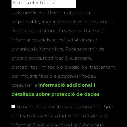
La Xarxa Vives d’Universitats, com a
responsable, tractarà les vostres dades amb la
finalitat de gestionar la vostra subscripció i
informar-vos dels actes i activitats que
organitza la Xarxa Vives. Podeu exercir els
drets d’accés, rectificació, supressió,
portabilitat, limitació o oposició al tractament
per mitjans físics o electrònics. Podeu
consultar la
informació addicional i
detallada sobre protecció de dades
.
Si marqueu aquesta casella, consentiu que
utilitzem les vostres dades per a enviar-vos
informació sobre els actes i activitats que