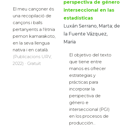
perspectiva de género
El meu cançoner és
interseccional en las
una recopilació de
estadísticas
cançons i balls
Luxán Serrano, Marta; de
pertanyents a l'ètnia
la Fuente Vázquez,
pemon kamarakoto,
Maria
en la seva llengua
nativa i en català.
El objetivo del texto
(Publicacions URV,
que tiene entre
2022) · Gratuït
manos es ofrecer
estrategias y
prácticas para
incorporar la
perspectiva de
género e
interseccional (PGI)
en los procesos de
producción...