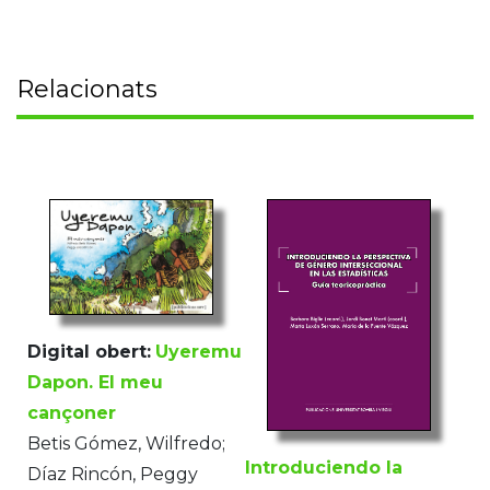
Relacionats
Digital obert:
Uyeremu
Dapon. El meu
cançoner
Betis Gómez, Wilfredo;
Introduciendo la
Díaz Rincón, Peggy