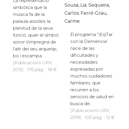
La representació
Sousa, Lia; Sequeira,
simbòlica que la
Carlos; Ferré-Grau,
música fa de la
Carme
paraula assoleix la
plenitud de la seva
El programa “(Es)Tar
funció, quan el símbol
con la Demencia”
sonor s'impregna de
nace de las
l'alè del seu arquetip,
dificultades y
bo i escampa...
necesidades
(Publicacions URV,
expresadas por
2012) · 176 pàg. · 18 €
muchos cuidadores
familiares, que
recurren a los
servicios de salud en
busca de...
(Publicacions URV,
2019) · 100 pàg. · 12 €