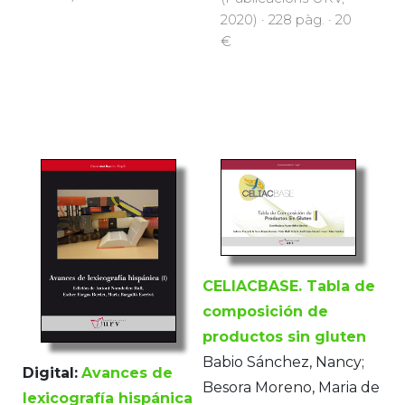
2020) · 228 pàg. · 20
€
CELIACBASE. Tabla de
composición de
productos sin gluten
Babio Sánchez, Nancy;
Digital:
Avances de
Besora Moreno, Maria de
lexicografía hispánica