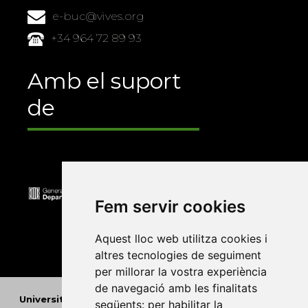
e-buc@vives.org
+34 964 72 89 93
Amb el suport
de
Fem servir cookies
Aquest lloc web utilitza cookies i
altres tecnologies de seguiment
per millorar la vostra experiència
de navegació amb les finalitats
Universitat Abat Oliba CEU
•
Universitat d'Alacant
•
següents:
per habilitar la