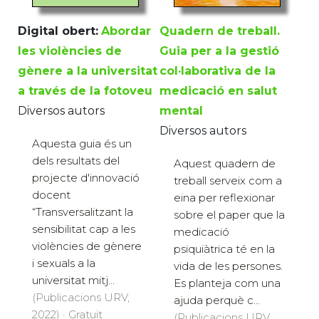
Digital obert:
Abordar
Quadern de treball.
les violències de
Guia per a la gestió
gènere a la universitat
col·laborativa de la
a través de la fotoveu
medicació en salut
Diversos autors
mental
Diversos autors
Aquesta guia és un
dels resultats del
Aquest quadern de
projecte d'innovació
treball serveix com a
docent
eina per reflexionar
“Transversalitzant la
sobre el paper que la
sensibilitat cap a les
medicació
violències de gènere
psiquiàtrica té en la
i sexuals a la
vida de les persones.
universitat mitj...
Es planteja com una
(Publicacions URV,
ajuda perquè c...
2022) · Gratuït
(Publicacions URV,