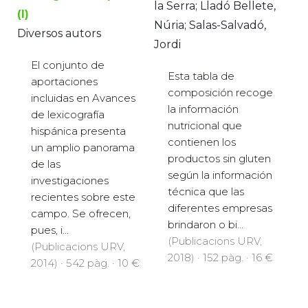
la Serra; Lladó Bellete,
(I)
Núria; Salas-Salvadó,
Diversos autors
Jordi
El conjunto de
Esta tabla de
aportaciones
composición recoge
incluidas en Avances
la información
de lexicografía
nutricional que
hispánica presenta
contienen los
un amplio panorama
productos sin gluten
de las
según la información
investigaciones
técnica que las
recientes sobre este
diferentes empresas
campo. Se ofrecen,
brindaron o bi...
pues, i...
(Publicacions URV,
(Publicacions URV,
2018) · 152 pàg. · 16 €
2014) · 542 pàg. · 10 €