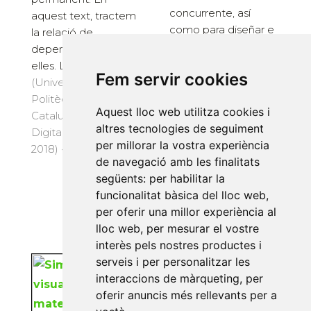
concurrente, así
aquest text, tractem
como para diseñar e
la relació de
implementar bases
dependència entre
de datos para
elles. La r...
Fem servir cookies
sistemas críti...
(Universitat
(Universitat
Politècnica de
Aquest lloc web utilitza cookies i
Politècnica de
Catalunya. Iniciativa
altres tecnologies de seguiment
Catalunya. Iniciativa
Digital Politècnica,
per millorar la vostra experiència
Digital Politècnica,
2018) · 136 pàg. · 17 €
de navegació amb les finalitats
2011) · 142 pàg. · 15 €
següents:
per habilitar la
funcionalitat bàsica del lloc web
,
per oferir una millor experiència al
lloc web
,
per mesurar el vostre
interès pels nostres productes i
serveis i per personalitzar les
Simulación visual de
interaccions de màrqueting
,
per
materiales
oferir anuncis més rellevants per a
Monedero Isorna, Javier