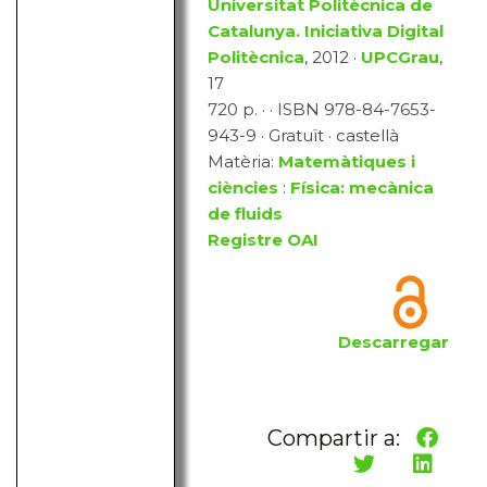
Universitat Politècnica de
Catalunya. Iniciativa Digital
Politècnica
, 2012 ·
UPCGrau
,
17
720 p. · · ISBN 978-84-7653-
943-9 · Gratuït · castellà
Matèria:
Matemàtiques i
ciències
:
Física: mecànica
de fluids
Registre OAI
Descarregar
Compartir a: