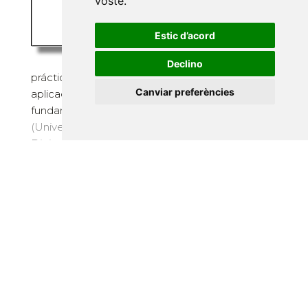
vostè
.
La simulación de
Estic d’acord
materiales tiene una gran
importancia, teórica y
Declino
práctica, desde múltiples puntos de vista y
Canviar preferències
aplicaciones profesionales. Es un requisito
fundamental para ...
(Universitat Politècnica de Catalunya. Iniciativa
Digital Politècnica, 2015) · 519 pàg. · 58 €
Suscriu-te