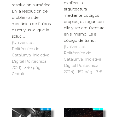
explicar la
resolución numérica.
arquitectura
En la resolución de
mediante códigos
problemas de
propios, dialogar con
mecánica de fluidos,
ella y ser arquitectura
es muy usual que la
en sí mismo. Es el
soluci...
código de trans...
(Universitat
(Universitat
Politècnica de
Politècnica de
Catalunya. Iniciativa
Catalunya. Iniciativa
Digital Politècnica,
Digital Politècnica,
2021) · 340 pàg. ·
2024) · 152 pàg. · 7 €
Gratuït