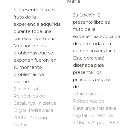
María
El presente libro es
2a Edición. El
fruto de la
presente libro es
experiencia adquirida
fruto de la
durante toda una
experiencia adquirida
carrera universitaria.
durante toda una
Muchos de los
carrera universitaria.
problemas que se
Esta obra está
exponen fueron, en
diseñada para
su momento,
presentar los
problemas de
principios básicos
exame...
de...
(Universitat
(Universitat
Politècnica de
Politècnica de
Catalunya. Iniciativa
Catalunya. Iniciativa
Digital Politècnica,
Digital Politècnica,
2006) · 274 pàg. ·
2015) · 974 pàg. · 55 €
Gratuït