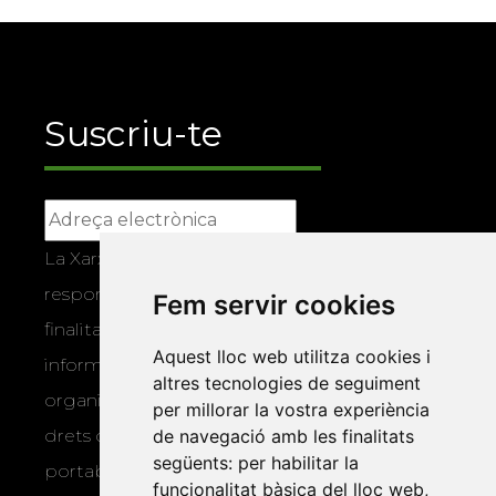
Suscriu-te
La Xarxa Vives d’Universitats, com a
responsable, tractarà les vostres dades amb la
Fem servir cookies
finalitat de gestionar la vostra subscripció i
Aquest lloc web utilitza cookies i
informar-vos dels actes i activitats que
altres tecnologies de seguiment
organitza la Xarxa Vives. Podeu exercir els
per millorar la vostra experiència
de navegació amb les finalitats
drets d’accés, rectificació, supressió,
següents:
per habilitar la
portabilitat, limitació o oposició al tractament
funcionalitat bàsica del lloc web
,