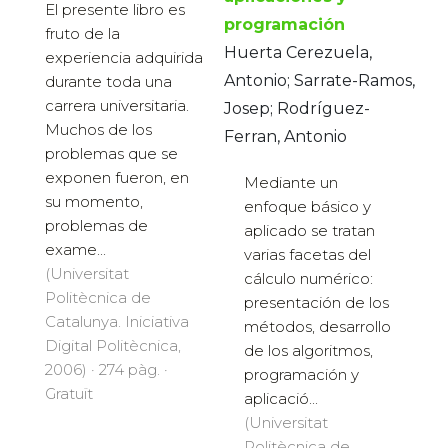
El presente libro es
programación
fruto de la
Huerta Cerezuela,
experiencia adquirida
Antonio; Sarrate-Ramos,
durante toda una
carrera universitaria.
Josep; Rodríguez-
Muchos de los
Ferran, Antonio
problemas que se
exponen fueron, en
Mediante un
su momento,
enfoque básico y
problemas de
aplicado se tratan
exame...
varias facetas del
(Universitat
cálculo numérico:
Politècnica de
presentación de los
Catalunya. Iniciativa
métodos, desarrollo
Digital Politècnica,
de los algoritmos,
2006) · 274 pàg. ·
programación y
Gratuït
aplicació...
(Universitat
Politècnica de