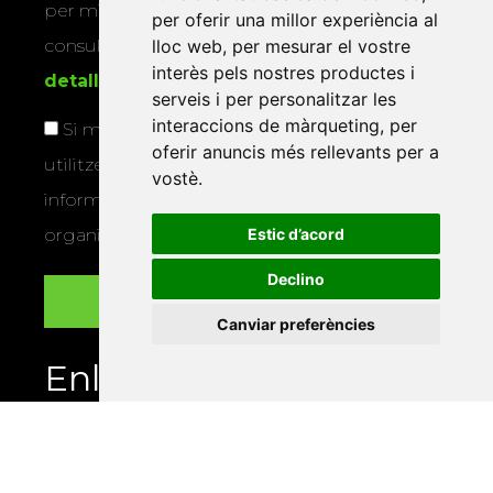
per mitjans físics o electrònics. Podeu
per oferir una millor experiència al
lloc web
,
per mesurar el vostre
consultar la
informació addicional i
interès pels nostres productes i
detallada sobre protecció de dades
.
serveis i per personalitzar les
interaccions de màrqueting
,
per
Si marqueu aquesta casella, consentiu que
oferir anuncis més rellevants per a
utilitzem les vostres dades per a enviar-vos
vostè
.
informació sobre els actes i activitats que
Estic d’acord
organitza la Xarxa Vives.
Declino
Canviar preferències
Enllaços
Programa de publicacions