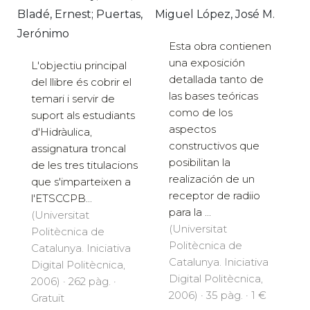
Bladé, Ernest; Puertas,
Miguel López, José M.
Jerónimo
Esta obra contienen
una exposición
L'objectiu principal
detallada tanto de
del llibre és cobrir el
las bases teóricas
temari i servir de
como de los
suport als estudiants
aspectos
d'Hidràulica,
constructivos que
assignatura troncal
posibilitan la
de les tres titulacions
realización de un
que s'imparteixen a
receptor de radiio
l'ETSCCPB...
para la ...
(Universitat
(Universitat
Politècnica de
Politècnica de
Catalunya. Iniciativa
Catalunya. Iniciativa
Digital Politècnica,
Digital Politècnica,
2006) · 262 pàg. ·
2006) · 35 pàg. · 1 €
Gratuït