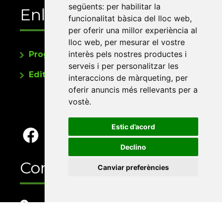
següents:
per habilitar la
Enllaços
funcionalitat bàsica del lloc web
,
per oferir una millor experiència al
lloc web
,
per mesurar el vostre
interès pels nostres productes i
Programa de publicacions
serveis i per personalitzar les
Editorials universitàries a Twitter
interaccions de màrqueting
,
per
oferir anuncis més rellevants per a
vostè
.
Estic d’acord
Declino
Contacte
Canviar preferències
Xarxa Vives d'Universitats
Edifici Àgora