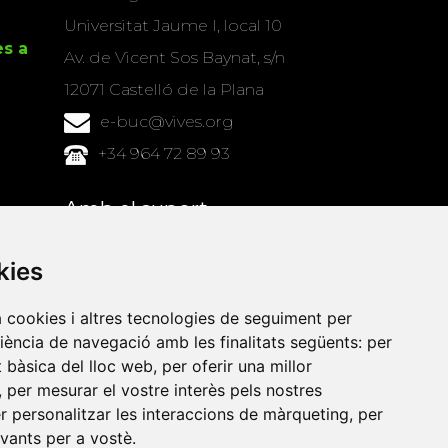
Universitat Jaume I, local 10
es a
Av. de Vicent Sos Baynat, s/n
12071 Castelló de la Plana
e-buc@vives.org
+34 964 72 89 93
Amb el suport
de
kies
a cookies i altres tecnologies de seguiment per
riència de navegació amb les finalitats següents:
per
at bàsica del lloc web
,
per oferir una millor
,
per mesurar el vostre interès pels nostres
er personalitzar les interaccions de màrqueting
,
per
evants per a vostè
.