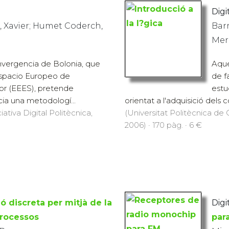
Digit
, Xavier; Humet Coderch,
Barr
Mer
nvergencia de Bolonia, que
Aque
Espacio Europeo de
de f
or (EEES), pretende
estu
cia una metodologí...
orientat a l'adquisició dels 
iativa Digital Politècnica,
(Universitat Politècnica de C
2006) · 170 pàg. · 6 €
ó discreta per mitjà de la
Digit
processos
par