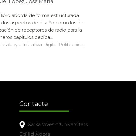
uel López, José María
 libro aborda de forma estructurada
o los aspectos de diseño como los de
ización de receptores de radio para la
eros capítulos dedica...
atalunya. Iniciativa Digital Politècnica,
Contacte
Xarxa Vives d'Universitats
Edifici Àgora