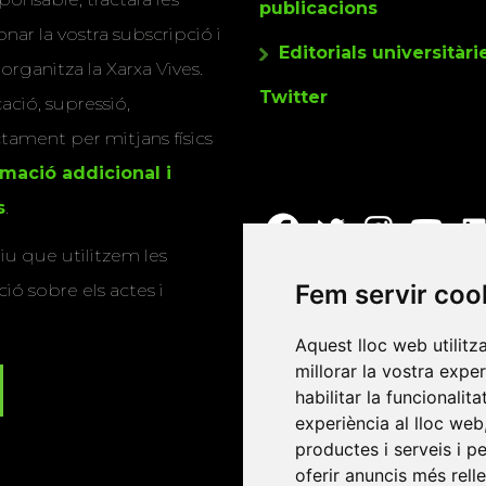
publicacions
nar la vostra subscripció i
Editorials universitàri
 organitza la Xarxa Vives.
Twitter
cació, supressió,
actament per mitjans físics
rmació addicional i
s
.
u que utilitzem les
Fem servir coo
ió sobre els actes i
Aquest lloc web utilitz
millorar la vostra expe
habilitar la funcionalit
experiència al lloc web
productes i serveis i p
oferir anuncis més rell