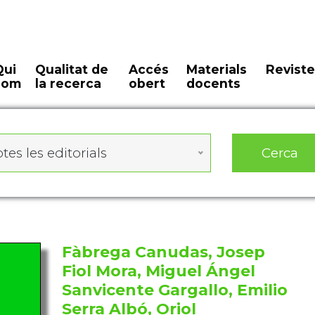
Qui
Qualitat de
Accés
Materials
Reviste
som
la recerca
obert
docents
Cerca
tes les editorials
Fàbrega Canudas, Josep
Fiol Mora, Miguel Ángel
Sanvicente Gargallo, Emilio
Serra Albó, Oriol