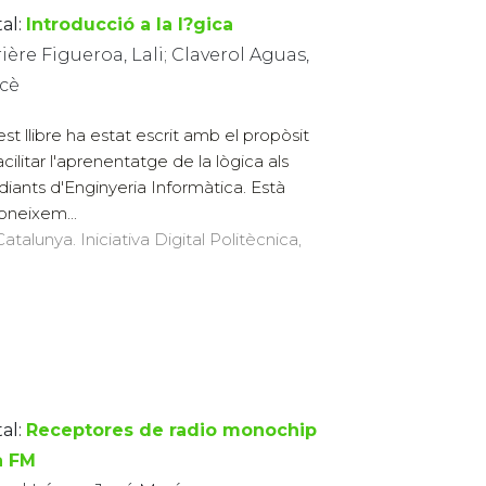
al:
Introducció a la l?gica
ière Figueroa, Lali; Claverol Aguas,
cè
st llibre ha estat escrit amb el propòsit
acilitar l'aprenentatge de la lògica als
diants d'Enginyeria Informàtica. Està
coneixem...
atalunya. Iniciativa Digital Politècnica,
al:
Receptores de radio monochip
a FM