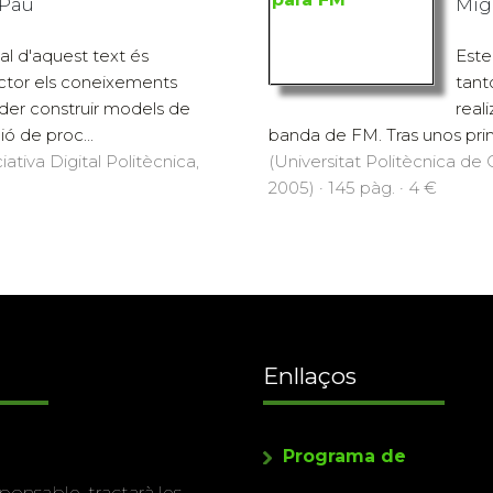
 Pau
Mig
pal d'aquest text és
Este
ector els coneixements
tant
der construir models de
real
ó de proc...
banda de FM. Tras unos prim
iativa Digital Politècnica,
(Universitat Politècnica de C
2005) · 145 pàg. · 4 €
Enllaços
Programa de
ponsable, tractarà les