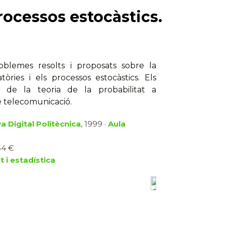
processos estocàstics.
oblemes resolts i proposats sobre la
tòries i els processos estocàstics. Els
s de la teoria de la probabilitat a
de telecomunicació.
a Digital Politècnica
, 1999 ·
Aula
34 €
t i estadística