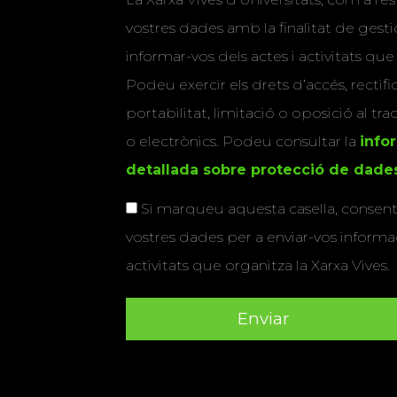
vostres dades amb la finalitat de gestio
informar-vos dels actes i activitats que
Podeu exercir els drets d’accés, rectifi
portabilitat, limitació o oposició al tr
o electrònics. Podeu consultar la
info
detallada sobre protecció de dade
Si marqueu aquesta casella, consenti
vostres dades per a enviar-vos informac
activitats que organitza la Xarxa Vives.