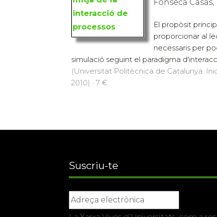
Fonseca Casas,
El propòsit princi
proporcionar al l
necessaris per po
simulació seguint el paradigma d'interacci
(Universitat Politècnica de Catalunya. Inic
2010) · 7 €
Suscriu-te
La Xarxa Vives d’Universitats, com a res