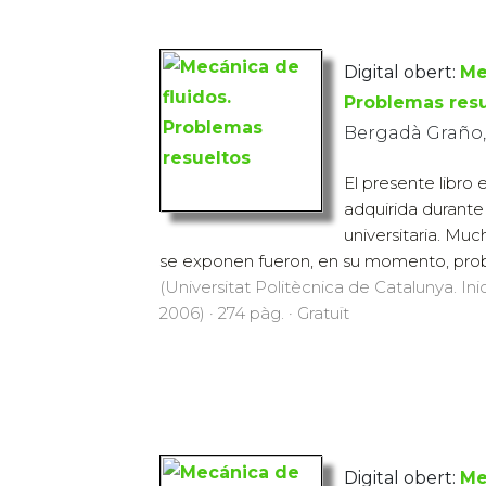
Digital obert:
Me
Problemas res
Bergadà Graño,
El presente libro 
adquirida durante
universitaria. Mu
se exponen fueron, en su momento, pro
(Universitat Politècnica de Catalunya. Inic
2006) · 274 pàg. · Gratuït
Digital obert:
Me