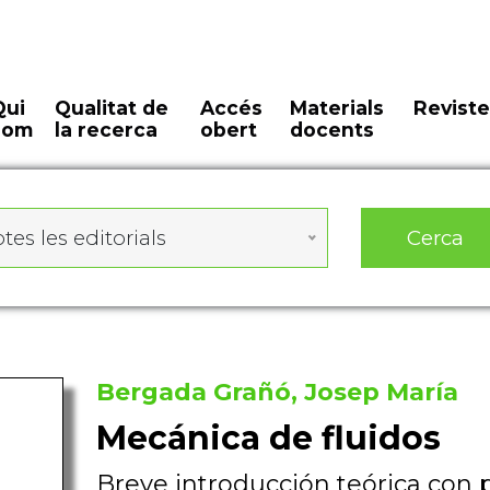
Qui
Qualitat de
Accés
Materials
Reviste
som
la recerca
obert
docents
Cerca
tes les editorials
Bergada Grañó, Josep María
Mecánica de fluidos
Breve introducción teórica con 