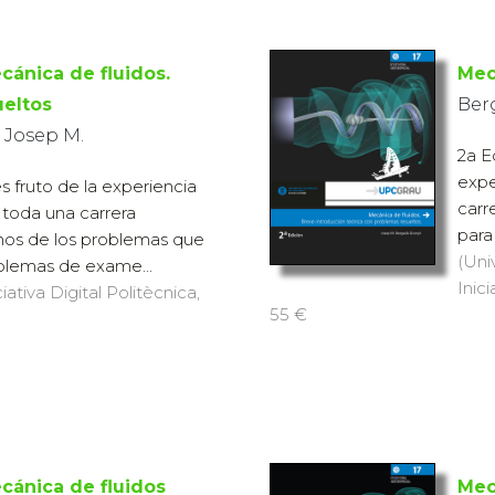
cánica de fluidos.
Mec
ueltos
Ber
 Josep M.
2a E
expe
es fruto de la experiencia
carr
 toda una carrera
para
chos de los problemas que
(Uni
blemas de exame...
Inici
iativa Digital Politècnica,
55 €
cánica de fluidos
Mec