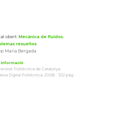
tal obert:
Mecánica de fluidos.
blemas resueltos
ep Maria Bergada
 informació
versitat Politècnica de Catalunya.
ativa Digital Politècnica, 2008) · 302 pàg. ·