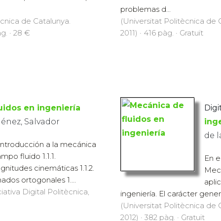
problemas d...
ècnica de Catalunya.
(Universitat Politècnica de C
àg. · 28 €
2011) · 416 pàg. · Gratuït
uidos en ingeniería
Digi
ménez, Salvador
ing
de l
 Introducción a la mecánica
ampo fluido 1.1.1.
En e
gnitudes cinemáticas 1.1.2.
Mecá
dos ortogonales 1....
apli
iativa Digital Politècnica,
ingeniería. El carácter general
(Universitat Politècnica de C
2012) · 382 pàg. · Gratuït