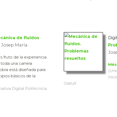
cánica de fluidos
Digi
 Josep María
Pro
Jos
es fruto de la experiencia
 toda una carrera
Més
a obra está diseñada para
(Uni
cipios básicos de la
Inici
Gratuït
iativa Digital Politècnica,