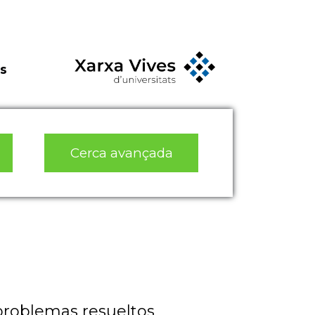
s
Cerca avançada
problemas resueltos