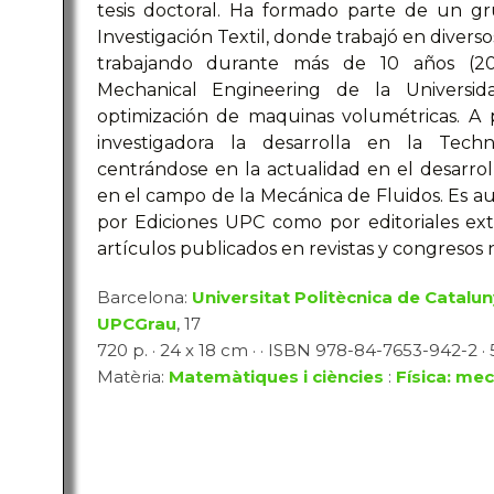
tesis doctoral. Ha formado parte de un gr
Investigación Textil, donde trabajó en divers
trabajando durante más de 10 años (2
Mechanical Engineering de la Universid
optimización de maquinas volumétricas. A p
investigadora la desarrolla en la Techni
centrándose en la actualidad en el desarro
en el campo de la Mecánica de Fluidos. Es aut
por Ediciones UPC como por editoriales ex
artículos publicados en revistas y congresos 
Barcelona:
Universitat Politècnica de Cataluny
UPCGrau
, 17
720 p. · 24 x 18 cm · · ISBN 978-84-7653-942-2 · 5
Matèria:
Matemàtiques i ciències
:
Física: mec