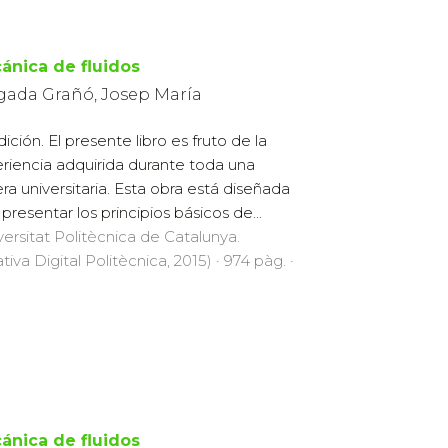
ánica de fluidos
gada Grañó, Josep María
dición. El presente libro es fruto de la
riencia adquirida durante toda una
era universitaria. Esta obra está diseñada
 presentar los principios básicos de...
versitat Politècnica de Catalunya.
ativa Digital Politècnica, 2015) · 974 pàg. ·
ánica de fluidos