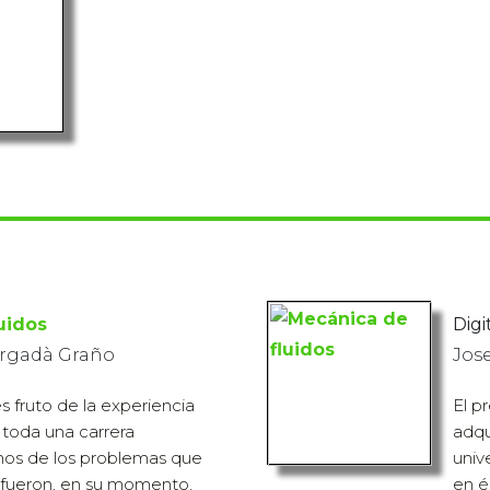
uidos
Digi
ergadà Graño
Jos
es fruto de la experiencia
El p
 toda una carrera
adqu
chos de los problemas que
univ
 fueron, en su momento,
en é