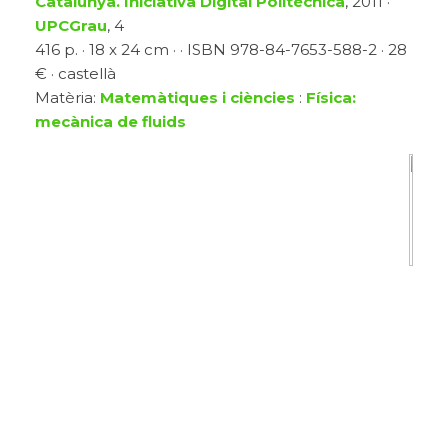
Catalunya. Iniciativa Digital Politècnica
, 2011 ·
UPCGrau
, 4
416 p. · 18 x 24 cm · · ISBN 978-84-7653-588-2 · 28
€ · castellà
Matèria:
Matemàtiques i ciències
:
Física:
mecànica de fluids