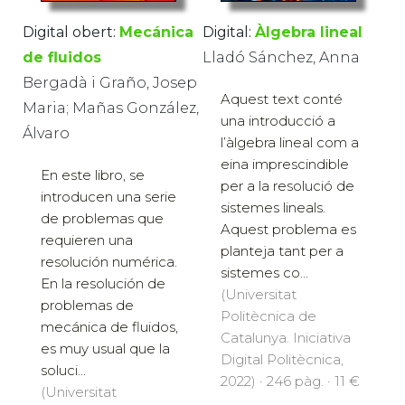
Digital obert:
Mecánica
Digital:
Àlgebra lineal
de fluidos
Lladó Sánchez, Anna
Bergadà i Graño, Josep
Aquest text conté
Maria; Mañas González,
una introducció a
Álvaro
l’àlgebra lineal com a
eina imprescindible
En este libro, se
per a la resolució de
introducen una serie
sistemes lineals.
de problemas que
Aquest problema es
requieren una
planteja tant per a
resolución numérica.
sistemes co...
En la resolución de
(Universitat
problemas de
Politècnica de
mecánica de fluidos,
Catalunya. Iniciativa
es muy usual que la
Digital Politècnica,
soluci...
2022) · 246 pàg. · 11 €
(Universitat