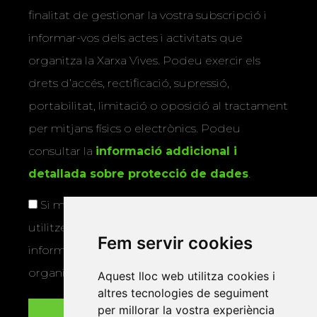
finalitat de gestionar la vostra subscripció i
informar-vos dels actes i activitats que
organitza la Xarxa Vives. Podeu exercir els
drets d’accés, rectificació, supressió,
portabilitat, limitació o oposició al tractament
per mitjans físics o electrònics. Podeu
consultar la
informació addicional i
detallada sobre protecció de dades
.
Si marqueu aquesta casella, consentiu que
utilitzem les vostres dades per a enviar-vos
Fem servir cookies
informació sobre els actes i activitats que
organitza la Xarxa Vives.
Aquest lloc web utilitza cookies i
altres tecnologies de seguiment
per millorar la vostra experiència