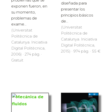
problemas que se
diseñada para
exponen fueron, en
presentar los
su momento,
principios básicos
problemas de
de...
exame...
(Universitat
(Universitat
Politècnica de
Politècnica de
Catalunya. Iniciativa
Catalunya. Iniciativa
Digital Politècnica,
Digital Politècnica,
2015) · 974 pàg. · 55 €
2006) · 274 pàg. ·
Gratuït