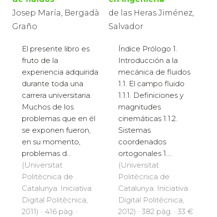
Josep María, Bergadà
de las Heras Jiménez,
Graño
Salvador
El presente libro es
Índice Prólogo 1.
fruto de la
Introducción a la
experiencia adquirida
mecánica de fluidos
durante toda una
1.1. El campo fluido
carrera universitaria.
1.1.1. Definiciones y
Muchos de los
magnitudes
problemas que en él
cinemáticas 1.1.2.
se exponen fueron,
Sistemas
en su momento,
coordenados
problemas d...
ortogonales 1....
(Universitat
(Universitat
Politècnica de
Politècnica de
Catalunya. Iniciativa
Catalunya. Iniciativa
Digital Politècnica,
Digital Politècnica,
2011) · 416 pàg. ·
2012) · 382 pàg. · 33 €