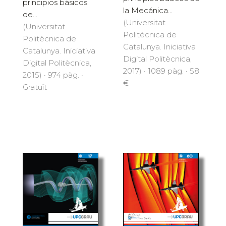
principios básicos
la Mecánica...
de...
(Universitat
(Universitat
Politècnica de
Politècnica de
Catalunya. Iniciativa
Catalunya. Iniciativa
Digital Politècnica,
Digital Politècnica,
2017) · 1089 pàg. · 58
2015) · 974 pàg. ·
€
Gratuït