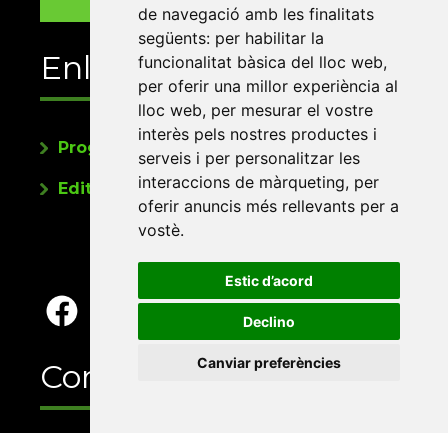
de navegació amb les finalitats
següents:
per habilitar la
Enllaços
funcionalitat bàsica del lloc web
,
per oferir una millor experiència al
lloc web
,
per mesurar el vostre
interès pels nostres productes i
Programa de publicacions
serveis i per personalitzar les
interaccions de màrqueting
,
per
Editorials universitàries a Twitter
oferir anuncis més rellevants per a
vostè
.
Estic d’acord
Declino
Canviar preferències
Contacte