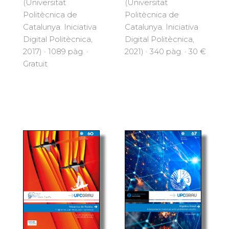
(Universitat
(Universitat
Politècnica de
Politècnica de
Catalunya. Iniciativa
Catalunya. Iniciativa
Digital Politècnica,
Digital Politècnica,
2021) · 340 pàg. · 30 €
2017) · 1089 pàg. ·
Gratuït