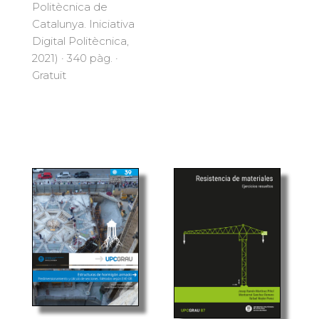
Politècnica de
Catalunya. Iniciativa
Digital Politècnica,
2021) · 340 pàg. ·
Gratuït