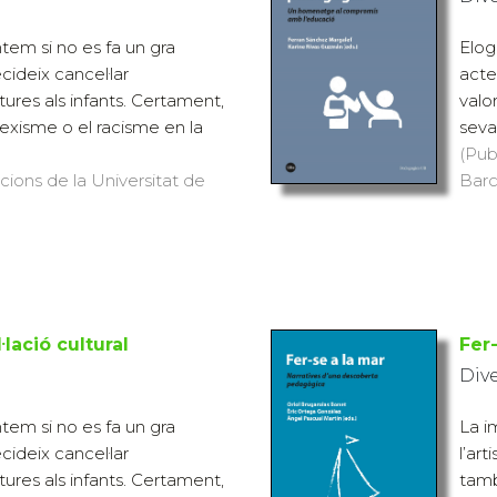
tem si no es fa un gra
Elog
ideix cancel·lar
acte
ures als infants. Certament,
valo
sexisme o el racisme en la
seva 
(Pub
icions de la Universitat de
Barc
·lació cultural
Fer
Div
tem si no es fa un gra
La i
ideix cancel·lar
l’ar
ures als infants. Certament,
tamb