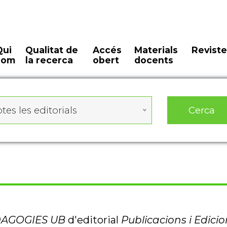
Qui
Qualitat de
Accés
Materials
Reviste
som
la recerca
obert
docents
Cerca
tes les editorials
AGOGIES UB
d'editorial
Publicacions i Edicio