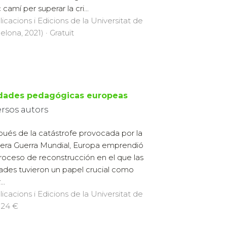
c camí per superar la cri...
licacions i Edicions de la Universitat de
elona, 2021) · Gratuït
dades pedagógicas europeas
ersos autors
ués de la catástrofe provocada por la
era Guerra Mundial, Europa emprendió
roceso de reconstrucción en el que las
ades tuvieron un papel crucial como
..
licacions i Edicions de la Universitat de
· 24 €