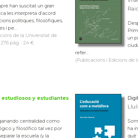
Vila
pre han suscitat un gran
Rai
ca les interpreta d’acord
ons polítiques, filosòfiques,
Desp
es i pe...
Prim
icions de la Universitat de
un p
 276 pàg. · 24 €
ciud
refer...
(Publicacions i Edicions de l
 estudiosos y estudiantes
Digi
Lluí
o ganando centralidad como
Som 
co y filosófico tal vez por
ha in
eparar la escuela (y la
què 