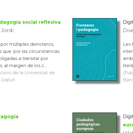
dagogía social reflexiva
Digi
 Jordi
Div
 por múltiples derroteros,
Les 
 que, por las circunstancias
inte
ligadas a transitar por
amb 
os, al margen de los c...
liter
icions de la Universitat de
(Pub
 Gratuït
Barc
dagogia
Digi
eur