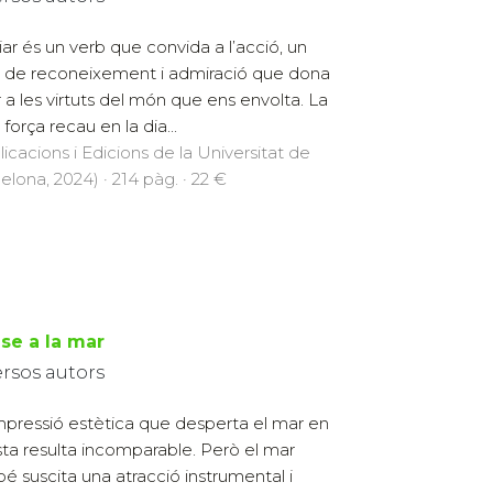
iar és un verb que convida a l’acció, un
 de reconeixement i admiració que dona
r a les virtuts del món que ens envolta. La
força recau en la dia...
licacions i Edicions de la Universitat de
elona, 2024) · 214 pàg. · 22 €
-se a la mar
ersos autors
mpressió estètica que desperta el mar en
tista resulta incomparable. Però el mar
é suscita una atracció instrumental i