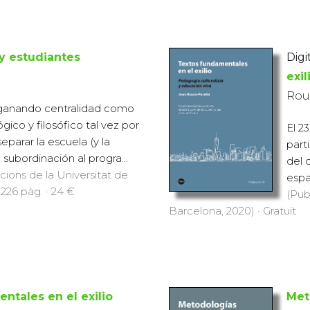
y estudiantes
Digi
exil
Rou
o ganando centralidad como
co y filosófico tal vez por
El 2
eparar la escuela (y la
part
 subordinación al progra...
del 
icions de la Universitat de
espa
 226 pàg. · 24 €
(Pub
Barcelona, 2020) · Gratuït
ntales en el exilio
Met