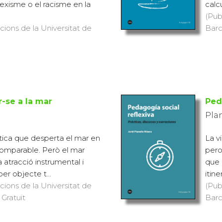
sexisme o el racisme en la
calc
(Pub
icions de la Universitat de
Barc
r-se a la mar
Ped
Plan
tica que desperta el mar en
La v
incomparable. Però el mar
pero
 atracció instrumental i
que 
er objecte t...
itine
icions de la Universitat de
(Pub
 Gratuït
Barc