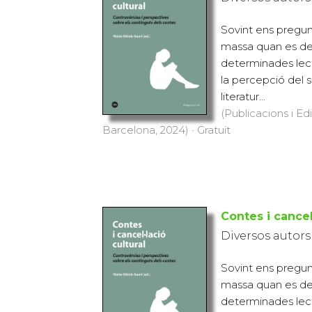
Sovint ens pregun
massa quan es dec
determinades lect
la percepció del 
literatur...
(Publicacions i Ed
Barcelona, 2024) · Gratuït
Contes i cancel
Diversos autors
Sovint ens pregun
massa quan es dec
determinades lect