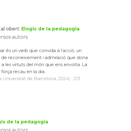
tal obert:
Elogis de la pedagogia
ersos autors
iar és un verb que convida a l’acció, un
 de reconeixement i admiració que dona
r a les virtuts del món que ens envolta. La
força recau en la dia...
a Universitat de Barcelona, 2024) · 213
gis de la pedagogia
ersos autors