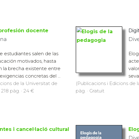
a profesión docente
Digi
Ana
Div
e estudiantes salen de las
Elog
ucación motivados, hasta
acte
 la brecha existente entre
valo
 exigencias concretas del ...
seva 
icions de la Universitat de
(Publicacions i Edicions de l
 218 pàg. · 24 €
pàg. · Gratuït
ntes i cancel·lació cultural
Elo
Div