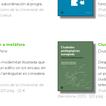
 subordinación al progra...
l'úni
icions de la Universitat de
(Pub
 Gratuït
Barc
m a metàfora
Ciu
 Pere
Div
modernitat il·lustrada que
Desp
un edifici on tot encaixi, en
Prim
ra l’ambigüitat es considera
un p
ciud
icions de la Universitat de
refer.
 220 pàg. · 22 €
(Pub
Barcelona, 2021) · 320 pàg. 