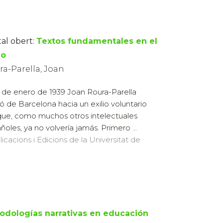
tal obert:
Textos fundamentales en el
io
ra-Parella, Joan
3 de enero de 1939 Joan Roura-Parella
ió de Barcelona hacia un exilio voluntario
que, como muchos otros intelectuales
ñoles, ya no volvería jamás. Primero ...
licacions i Edicions de la Universitat de
odologías narrativas en educación