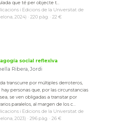
ulada que té per objecte t...
licacions i Edicions de la Universitat de
elona, 2024) · 220 pàg. · 22 €
agogía social reflexiva
ella Ribera, Jordi
ida transcurre por múltiples derroteros,
 hay personas que, por las circunstancias
sea, se ven obligadas a transitar por
rarios paralelos, al margen de los c...
licacions i Edicions de la Universitat de
elona, 2023) · 296 pàg. · 26 €