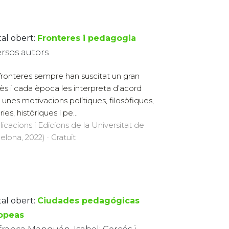
tal obert:
Fronteres i pedagogia
ersos autors
fronteres sempre han suscitat un gran
rès i cada època les interpreta d’acord
unes motivacions polítiques, filosòfiques,
àries, històriques i pe...
licacions i Edicions de la Universitat de
elona, 2022) · Gratuït
tal obert:
Ciudades pedagógicas
opeas