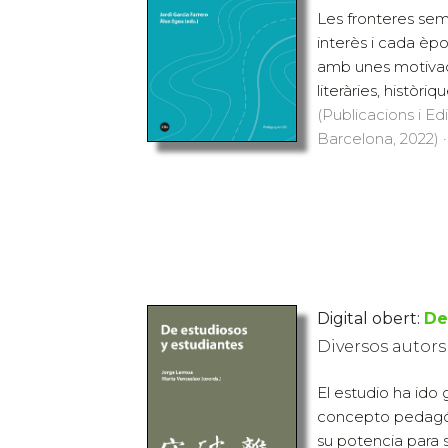
Les fronteres sem
interès i cada èpo
amb unes motivaci
literàries, històriqu
(Publicacions i Ed
Barcelona, 2022) ·
Digital obert:
De
Diversos autors
El estudio ha id
concepto pedagógi
su potencia para s