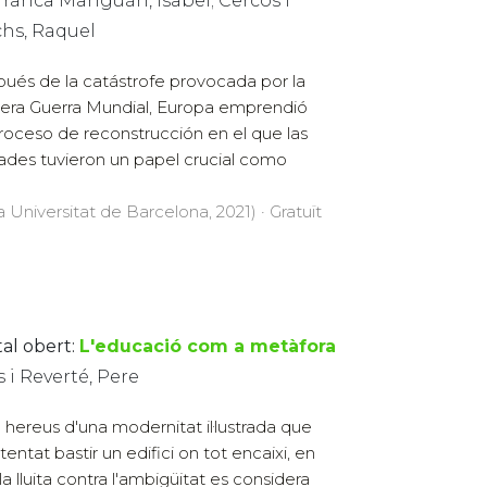
franca Manguán, Isabel; Cercós i
chs, Raquel
ués de la catástrofe provocada por la
era Guerra Mundial, Europa emprendió
roceso de reconstrucción en el que las
ades tuvieron un papel crucial como
a Universitat de Barcelona, 2021) · Gratuït
tal obert:
L'educació com a metàfora
s i Reverté, Pere
hereus d'una modernitat il·lustrada que
tentat bastir un edifici on tot encaixi, en
la lluita contra l'ambigüitat es considera