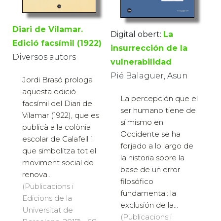
Diari de Vilamar.
Digital obert:
La
Edició facsímil (1922)
insurrección de la
Diversos autors
vulnerabilidad
Pié Balaguer, Asun
Jordi Brasó prologa
aquesta edició
La percepción que el
facsímil del Diari de
ser humano tiene de
Vilamar (1922), que es
sí mismo en
publicà a la colònia
Occidente se ha
escolar de Calafell i
forjado a lo largo de
que simbolitza tot el
la historia sobre la
moviment social de
base de un error
renova...
filosófico
(Publicacions i
fundamental: la
Edicions de la
exclusión de la...
Universitat de
(Publicacions i