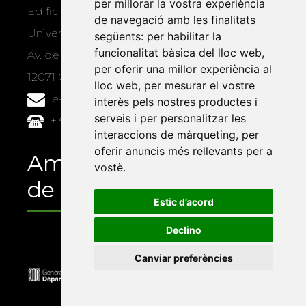
per millorar la vostra experiència
Edifici Àgora
de navegació amb les finalitats
Universitat Jaume I, local 10
següents:
per habilitar la
funcionalitat bàsica del lloc web
,
Av. de Vicent Sos Baynat, s/n
per oferir una millor experiència al
12071 Castelló de la Plana
lloc web
,
per mesurar el vostre
e-buc@vives.org
interès pels nostres productes i
serveis i per personalitzar les
+34 964 72 89 93
interaccions de màrqueting
,
per
oferir anuncis més rellevants per a
Amb el suport
vostè
.
de
Estic d’acord
Declino
Canviar preferències