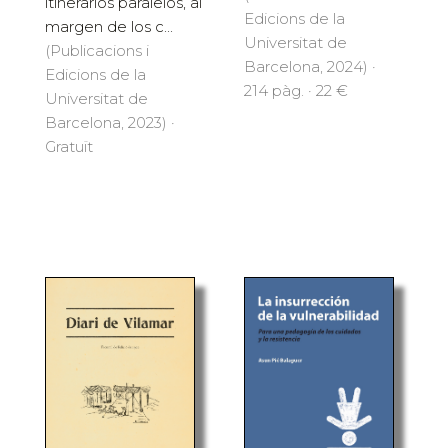
itinerarios paralelos, al
Edicions de la
margen de los c...
Universitat de
(Publicacions i
Barcelona, 2024) ·
Edicions de la
214 pàg. · 22 €
Universitat de
Barcelona, 2023) ·
Gratuït