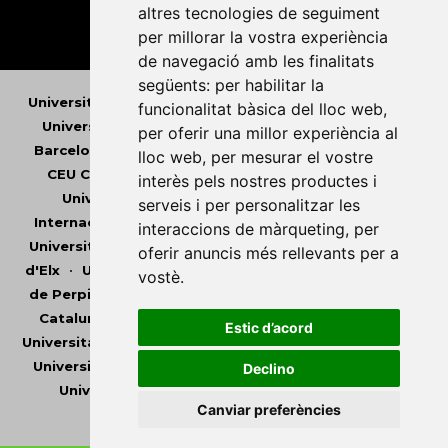
altres tecnologies de seguiment
per millorar la vostra experiència
de navegació amb les finalitats
següents:
per habilitar la
Universitat Abat Oliba CEU
•
Universitat d'Alacant
•
funcionalitat bàsica del lloc web
,
Universitat d'Andorra
•
Universitat Autònoma de
per oferir una millor experiència al
Barcelona
•
Universitat de Barcelona
•
Universitat
lloc web
,
per mesurar el vostre
CEU Cardenal Herrera
•
Universitat de Girona
•
interès pels nostres productes i
Universitat de les Illes Balears
•
Universitat
serveis i per personalitzar les
Internacional de Catalunya
•
Universitat Jaume I
•
interaccions de màrqueting
,
per
Universitat de Lleida
•
Universitat Miguel Hernández
oferir anuncis més rellevants per a
d'Elx
•
Universitat Oberta de Catalunya
•
Universitat
vostè
.
de Perpinyà Via Domitia
•
Universitat Politècnica de
Catalunya
•
Universitat Politècnica de València
•
Estic d’acord
Universitat Pompeu Fabra
•
Universitat Ramon Llull
•
Universitat Rovira i Virgili
•
Universitat de Sàsser
•
Declino
Universitat de València
•
Universitat de Vic -
Canviar preferències
Universitat Central de Catalunya