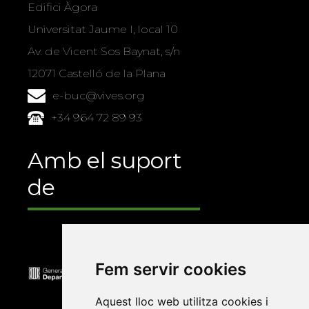
Edifici Àgora
Universitat Jaume I, local 10
Av. de Vicent Sos Baynat, s/n
12071 Castelló de la Plana
e-buc@vives.org
+34 964 72 89 93
Amb el suport
de
Fem servir cookies
Aquest lloc web utilitza cookies i