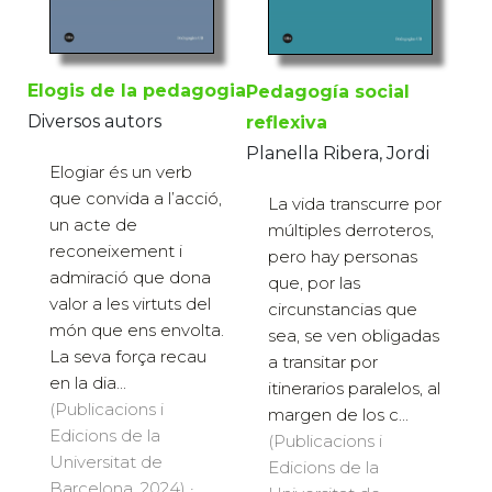
Elogis de la pedagogia
Pedagogía social
Diversos autors
reflexiva
Planella Ribera, Jordi
Elogiar és un verb
que convida a l’acció,
La vida transcurre por
un acte de
múltiples derroteros,
reconeixement i
pero hay personas
admiració que dona
que, por las
valor a les virtuts del
circunstancias que
món que ens envolta.
sea, se ven obligadas
La seva força recau
a transitar por
en la dia...
itinerarios paralelos, al
(Publicacions i
margen de los c...
Edicions de la
(Publicacions i
Universitat de
Edicions de la
Barcelona, 2024) ·