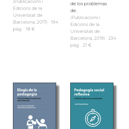
(Publicacions i
de los problemas
Edicions de la
de...
Universitat de
(Publicacions i
Barcelona, 2017) · 194
Edicions de la
pàg. · 18 €
Universitat de
Barcelona, 2019) · 234
pàg. · 21 €