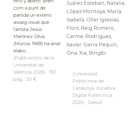
niño y abeto” pren
Juárez Esteban, Natalia;
com a punt de
López Montoya, María
partida un extens
Isabela; Oller Iglesias,
assaig visual que
Flors; Reig Romero,
l’artista Jesús
Carme; Rodríguez,
Martínez Oliva
(Múrcia, 1969) ha anat
Xavier; Sierra Pequin,
elabo...
Ona; Xia, Bingbi
(Publicacions de la
Universitat de
València, 2026) · 192
(Universitat
pàg. · 20 €
Politècnica de
Catalunya. Iniciativa
Digital Politècnica,
2025) · Gratuït