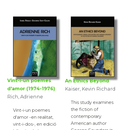
Vint-i-un poemes
An Ethics Beyond
d'amor (1974-1976)
Kaiser, Kevin Richard
Rich, Adrienne
This study examines
the fiction of
Vint-i-un poemes
contemporary
d'amor -en realitat,
American author
vint-i-dos-, en edició