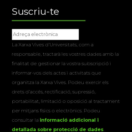
Suscriu-te
La Xarxa Vives d’Universitats, com a
responsable, tractarà les vostres dades amb la
finalitat de gestionar la vostra subscripció i
informar-vos dels actes i activitats que
organitza la Xarxa Vives. Podeu exercir els
drets d’accés, rectificació, supressió,
portabilitat, limitació o oposició al tractament
per mitjans físics o electrònics. Podeu
consultar la
informació addicional i
detallada sobre protecció de dades
.