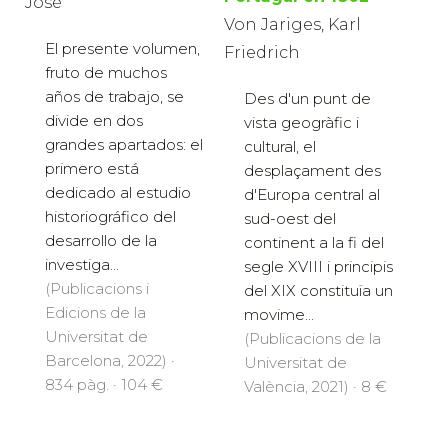
José
Von Jariges, Karl
El presente volumen,
Friedrich
fruto de muchos
años de trabajo, se
Des d'un punt de
divide en dos
vista geogràfic i
grandes apartados: el
cultural, el
primero está
desplaçament des
dedicado al estudio
d'Europa central al
historiográfico del
sud-oest del
desarrollo de la
continent a la fi del
investiga...
segle XVIII i principis
(Publicacions i
del XIX constituïa un
Edicions de la
movime...
Universitat de
(Publicacions de la
Barcelona, 2022) ·
Universitat de
834 pàg. · 104 €
València, 2021) · 8 €