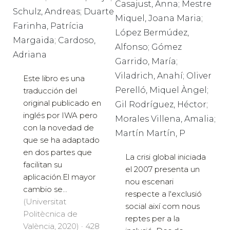
Casajust, Anna; Mestre
Schulz, Andreas; Duarte
Miquel, Joana Maria;
Farinha, Patrícia
López Bermúdez,
Margaida; Cardoso,
Alfonso; Gómez
Adriana
Garrido, María;
Viladrich, Anahí; Oliver
Este libro es una
Perelló, Miquel Àngel;
traducción del
original publicado en
Gil Rodríguez, Héctor;
inglés por IWA pero
Morales Villena, Amalia;
con la novedad de
Martín Martín, P
que se ha adaptado
en dos partes que
La crisi global iniciada
facilitan su
el 2007 presenta un
aplicación.El mayor
nou escenari
cambio se...
respecte a l'exclusió
(Universitat
social així com nous
Politècnica de
reptes per a la
València, 2020) · 428