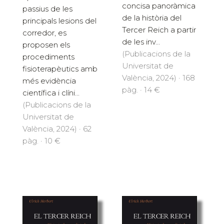
concisa panoràmica
passius de les
de la història del
principals lesions del
Tercer Reich a partir
corredor, es
de les inv...
proposen els
(Publicacions de la
procediments
Universitat de
fisioterapèutics amb
València, 2024) · 168
més evidència
pàg. · 14 €
científica i clíni...
(Publicacions de la
Universitat de
València, 2024) · 62
pàg. · 10 €