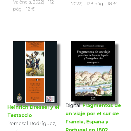
València, 2022) · 112
2022) · 128 pàg. · 18 €
pàg. · 12 €
Digital:
Fragmentos de
Heinrich Dressel y el
un viaje por el sur de
Testaccio
Francia, España y
Remesal Rodríguez,
Portugal en 1802