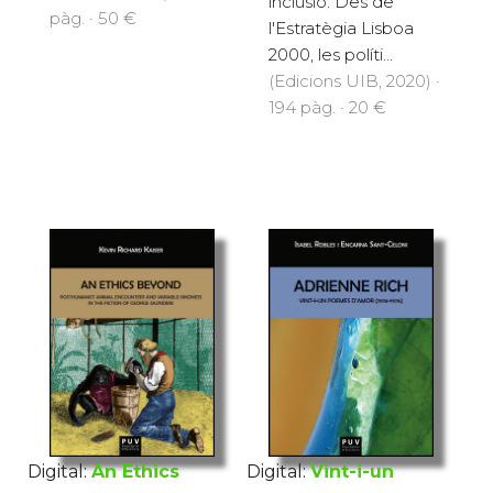
inclusió. Des de
pàg. · 50 €
l'Estratègia Lisboa
2000, les políti...
(Edicions UIB, 2020) ·
194 pàg. · 20 €
Digital:
Vint-i-un
Digital:
An Ethics