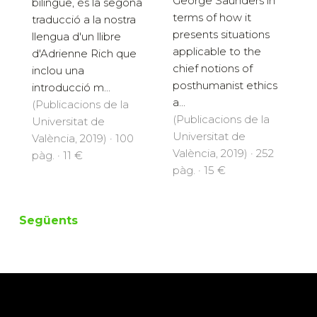
George Saunders in
bilingüe, és la segona
terms of how it
traducció a la nostra
presents situations
llengua d'un llibre
applicable to the
d'Adrienne Rich que
chief notions of
inclou una
posthumanist ethics
introducció m...
a...
(Publicacions de la
(Publicacions de la
Universitat de
Universitat de
València, 2019) · 100
València, 2019) · 252
pàg. · 11 €
pàg. · 15 €
Següents