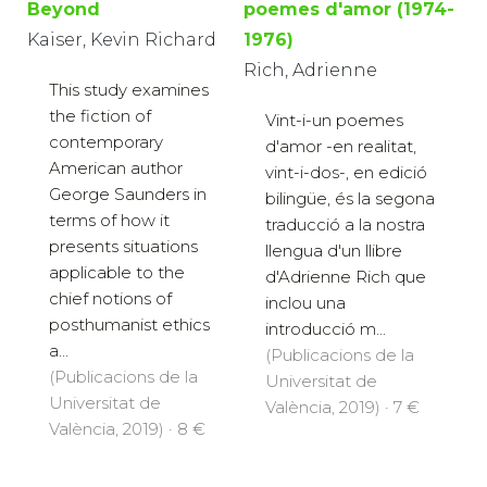
poemes d'amor (1974-
Beyond
1976)
Kaiser, Kevin Richard
Rich, Adrienne
This study examines
the fiction of
Vint-i-un poemes
contemporary
d'amor -en realitat,
American author
vint-i-dos-, en edició
George Saunders in
bilingüe, és la segona
terms of how it
traducció a la nostra
presents situations
llengua d'un llibre
applicable to the
d'Adrienne Rich que
chief notions of
inclou una
posthumanist ethics
introducció m...
a...
(Publicacions de la
(Publicacions de la
Universitat de
Universitat de
València, 2019) · 7 €
València, 2019) · 8 €