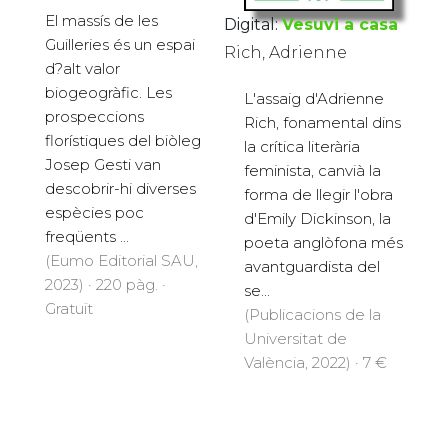
El massís de les
Digital:
Vesuvi a casa
Guilleries és un espai
Rich, Adrienne
d?alt valor
biogeogràfic. Les
L'assaig d'Adrienne
prospeccions
Rich, fonamental dins
florístiques del biòleg
la crítica literària
Josep Gesti van
feminista, canvià la
descobrir-hi diverses
forma de llegir l'obra
espècies poc
d'Emily Dickinson, la
freqüents ...
poeta anglòfona més
(Eumo Editorial SAU,
avantguardista del
2023) · 220 pàg. ·
se...
Gratuït
(Publicacions de la
Universitat de
València, 2022) · 7 €