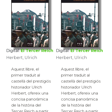
Digital:
El Tercer Reich
Digital:
El Tercer Reich
Herbert, Ulrich
Herbert, Ulrich
Aquest llibre, el
Aquest llibre, el
primer traduït al
primer traduït al
castellà del prestigiós
castellà del prestigiós
historiador Ulrich
historiador Ulrich
Herbert, ofereix una
Herbert, ofereix una
concisa panoràmica
concisa panoràmica
de la història del
de la història del
Tercer Reich a partir
Tercer Reich a partir