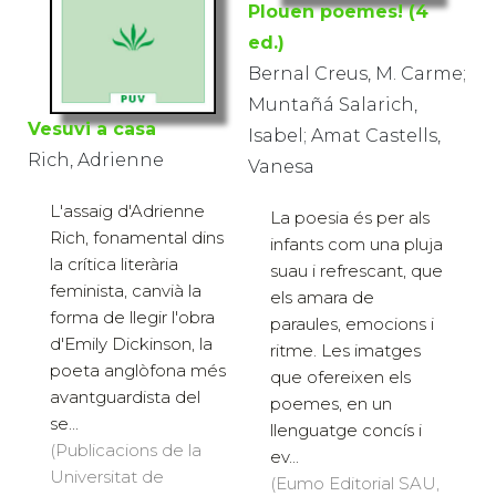
Plouen poemes! (4
ed.)
Bernal Creus, M. Carme;
Muntañá Salarich,
Vesuvi a casa
Isabel; Amat Castells,
Rich, Adrienne
Vanesa
L'assaig d'Adrienne
La poesia és per als
Rich, fonamental dins
infants com una pluja
la crítica literària
suau i refrescant, que
feminista, canvià la
els amara de
forma de llegir l'obra
paraules, emocions i
d'Emily Dickinson, la
ritme. Les imatges
poeta anglòfona més
que ofereixen els
avantguardista del
poemes, en un
se...
llenguatge concís i
(Publicacions de la
ev...
Universitat de
(Eumo Editorial SAU,