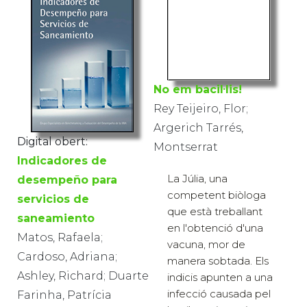
No em bacil·lis!
Rey Teijeiro, Flor;
Argerich Tarrés,
Digital obert:
Montserrat
Indicadores de
La Júlia, una
desempeño para
competent biòloga
servicios de
que està treballant
saneamiento
en l'obtenció d'una
Matos, Rafaela;
vacuna, mor de
Cardoso, Adriana;
manera sobtada. Els
Ashley, Richard; Duarte
indicis apunten a una
infecció causada pel
Farinha, Patrícia