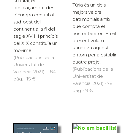
cultural, el
Túria és un dels
desplaçament des
majors valors
d'Europa central al
patrimonials amb
sud-oest del
què compta el
continent a la fi del
nostre territori. En el
segle XVIII i principis
present volum
del XIX constituïa un
s'analitza aquest
movime...
entorn per a establir
(Publicacions de la
quatre proje...
Universitat de
(Publicacions de la
València, 2021) · 184
Universitat de
pàg. · 15 €
València, 2021) · 78
pàg. · 9 €