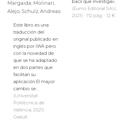
bacil que investigav...
Margaida; Molinari,
(Eumo Editorial SAU,
Alejo; Schulz, Andreas
2021) · 112 pàg. · 12 €
Este libro es una
traducción del
original publicado en
inglés por IWA pero
con la novedad de
que se ha adaptado
en dos partes que
facilitan su
aplicación.El mayor
cambio se...
(Universitat
Politècnica de
València, 2021) ·
Gratuït