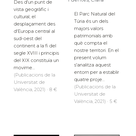
Des d'un punt de
vista geogràfic i
El Parc Natural del
cultural, el
Túria és un dels
desplaçament des
majors valors
d'Europa central al
patrimonials amb
sud-oest del
què compta el
continent a la fi del
nostre territori. En el
segle XVIII i principis
present volum
del XIX constituïa un
s'analitza aquest
movime...
entorn per a establir
(Publicacions de la
quatre proje...
Universitat de
(Publicacions de la
València, 2021) · 8 €
Universitat de
València, 2021) · 5 €