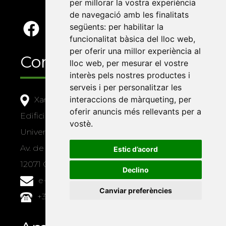
per millorar la vostra experiència
de navegació amb les finalitats
següents:
per habilitar la
funcionalitat bàsica del lloc web
,
per oferir una millor experiència al
Contacte
lloc web
,
per mesurar el vostre
interès pels nostres productes i
serveis i per personalitzar les
interaccions de màrqueting
,
per
Xarxa Vives d'Universitats
oferir anuncis més rellevants per a
Edifici Àgora
vostè
.
Universitat Jaume I, local 10
Av. de Vicent Sos Baynat, s/n
Estic d’acord
12071 Castelló de la Plana
Declino
e-buc@vives.org
Canviar preferències
+34 964 72 89 93