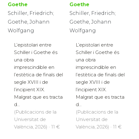
Goethe
Goethe
Schiller, Friedrich;
Schiller, Friedrich;
Goethe, Johann
Goethe, Johann
Wolfgang
Wolfgang
L’epistolari entre
L’epistolari entre
Schiller i Goethe és
Schiller i Goethe és
una obra
una obra
imprescindible en
imprescindible en
l’estètica de finals del
l’estètica de finals del
segle XVIII i de
segle XVIII i de
l’incipient XIX.
l’incipient XIX.
Malgrat que es tracta
Malgrat que es tracta
d...
d...
(Publicacions de la
(Publicacions de la
Universitat de
Universitat de
València, 2026) · 11 €
València, 2026) · 11 €