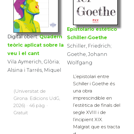
Epistolario estético
Digital obert:
Quadern
Schiller‐Goethe
teòric aplicat sobre la
Schiller, Friedrich;
veu i el cant
Goethe, Johann
Vila Aymerich, Glòria;
Wolfgang
Alsina i Tarrés, Miquel
L’epistolari entre
Schiller i Goethe és
una obra
(Universitat de
imprescindible en
Girona. Edicions UdG,
l’estètica de finals del
2026) · 46 pàg. ·
segle XVIII i de
Gratuït
l’incipient XIX.
Malgrat que es tracta
d...