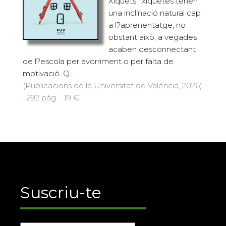
Xiquets i xiquetes tenen
una inclinació natural cap
a l?aprenentatge, no
obstant això, a vegades
acaben desconnectant
de l?escola per avorriment o per falta de
motivació. Q...
(Publicacions de la Universitat de València, 2026)
· 292 pàg. · 19 €
Suscriu-te