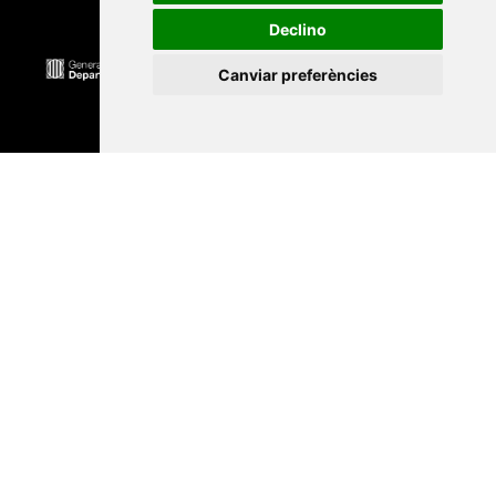
Declino
Canviar preferències
Universitat Abat Oliba CEU
•
Universitat d'Alacant
•
Universitat d'Andorra
•
Universitat Autònoma de
Barcelona
•
Universitat de Barcelona
•
Universitat
CEU Cardenal Herrera
•
Universitat de Girona
•
Universitat de les Illes Balears
•
Universitat
Internacional de Catalunya
•
Universitat Jaume I
•
Universitat de Lleida
•
Universitat Miguel Hernández
d'Elx
•
Universitat Oberta de Catalunya
•
Universitat
de Perpinyà Via Domitia
•
Universitat Politècnica de
Catalunya
•
Universitat Politècnica de València
•