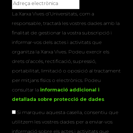
La Xarxa Vives d’Universitats, com a
responsable, tractarà les vostres dades amb la
finalitat de gestionar la vostra subscripció i
informar-vos dels actes i activitats que
organitza la Xarxa Vives. Podeu exercir els
drets d’accés, rectificació, supressió,
portabilitat, limitació o oposició al tractament
per mitjans físics o electrònics. Podeu
consultar la
informació addicional i
detallada sobre protecció de dades
.
Si marqueu aquesta casella, consentiu que
utilitzem les vostres dades per a enviar-vos
informació sobre els actes i activitats que