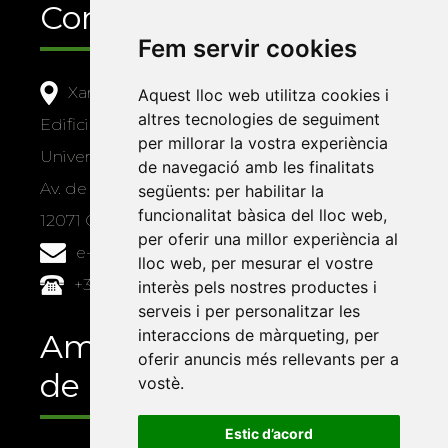
Contacte
Fem servir cookies
Xarxa Vives d'Universitats
Aquest lloc web utilitza cookies i
altres tecnologies de seguiment
Edifici Àgora
per millorar la vostra experiència
Universitat Jaume I, local 10
de navegació amb les finalitats
Av. de Vicent Sos Baynat, s/n
següents:
per habilitar la
funcionalitat bàsica del lloc web
,
12071 Castelló de la Plana
per oferir una millor experiència al
e-buc@vives.org
lloc web
,
per mesurar el vostre
+34 964 72 89 93
interès pels nostres productes i
serveis i per personalitzar les
interaccions de màrqueting
,
per
Amb el suport
oferir anuncis més rellevants per a
de
vostè
.
Estic d’acord