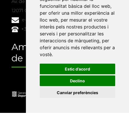
Av. de Vicent Sos Baynat, s/n
funcionalitat bàsica del lloc web
,
12071 Castelló de la Plana
per oferir una millor experiència al
lloc web
,
per mesurar el vostre
e-buc@vives.org
interès pels nostres productes i
+34 964 72 89 93
serveis i per personalitzar les
interaccions de màrqueting
,
per
Amb el suport
oferir anuncis més rellevants per a
vostè
.
de
Estic d’acord
Declino
Canviar preferències