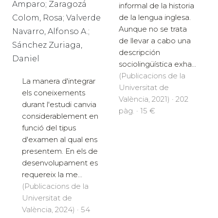
Amparo; Zaragozá
informal de la historia
de la lengua inglesa.
Colom, Rosa; Valverde
Aunque no se trata
Navarro, Alfonso A.;
de llevar a cabo una
Sánchez Zuriaga,
descripción
Daniel
sociolingüística exha...
(Publicacions de la
La manera d'integrar
Universitat de
els coneixements
València, 2021) · 202
durant l'estudi canvia
pàg. · 15 €
considerablement en
funció del tipus
d'examen al qual ens
presentem. En els de
desenvolupament es
requereix la me...
(Publicacions de la
Universitat de
València, 2024) · 54