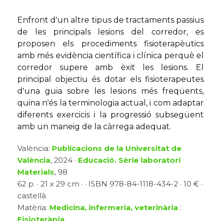
Enfront d'un altre tipus de tractaments passius
de les principals lesions del corredor, es
proposen els procediments fisioterapèutics
amb més evidència científica i clínica perquè el
corredor supere amb èxit les lesions. El
principal objectiu és dotar els fisioterapeutes
d'una guia sobre les lesions més freqüents,
quina n'és la terminologia actual, i com adaptar
diferents exercicis i la progressió subsegüent
amb un maneig de la càrrega adequat.
València:
Publicacions de la Universitat de
València
, 2024 ·
Educació. Sèrie laboratori
Materials
, 98
62 p. · 21 x 29 cm · · ISBN 978-84-1118-434-2 · 10 € ·
castellà
Matèria:
Medicina, infermeria, veterinària
:
Fisioteràpia