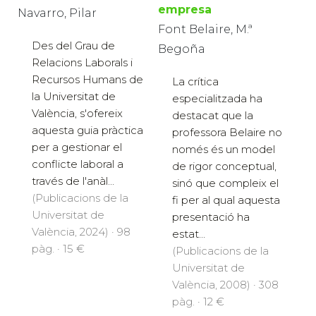
empresa
Navarro, Pilar
Font Belaire, M.ª
Des del Grau de
Begoña
Relacions Laborals i
Recursos Humans de
La crítica
la Universitat de
especialitzada ha
València, s'ofereix
destacat que la
aquesta guia pràctica
professora Belaire no
per a gestionar el
només és un model
conflicte laboral a
de rigor conceptual,
través de l'anàl...
sinó que compleix el
(Publicacions de la
fi per al qual aquesta
Universitat de
presentació ha
València, 2024) · 98
estat...
pàg. · 15 €
(Publicacions de la
Universitat de
València, 2008) · 308
pàg. · 12 €