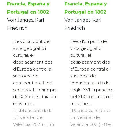
Francia, España y
Francia, España y
Portugal en 1802
Portugal en 1802
Von Jariges, Karl
Von Jariges, Karl
Friedrich
Friedrich
Des d'un punt de
Des d'un punt de
vista geogràfic i
vista geogràfic i
cultural, el
cultural, el
desplaçament des
desplaçament des
d'Europa central al
d'Europa central al
sud-oest del
sud-oest del
continent a la fi del
continent a la fi del
segle XVIII i principis
segle XVIII i principis
del XIX constituïa un
del XIX constituïa un
movime...
movime...
(Publicacions de la
(Publicacions de la
Universitat de
Universitat de
València, 2021) · 184
València, 2021) · 8 €