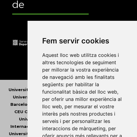
de
Fem servir cookies
Aquest lloc web utilitza cookies i
altres tecnologies de seguiment
per millorar la vostra experiència
de navegació amb les finalitats
següents:
per habilitar la
Universitat Abat Oliba CEU
•
Universitat d'Alacant
•
funcionalitat bàsica del lloc web
,
Universitat d'Andorra
•
Universitat Autònoma de
per oferir una millor experiència al
Barcelona
•
Universitat de Barcelona
•
Universitat
lloc web
,
per mesurar el vostre
CEU Cardenal Herrera
•
Universitat de Girona
•
interès pels nostres productes i
Universitat de les Illes Balears
•
Universitat
serveis i per personalitzar les
Internacional de Catalunya
•
Universitat Jaume I
•
interaccions de màrqueting
,
per
Universitat de Lleida
•
Universitat Miguel Hernández
oferir anuncis més rellevants per a