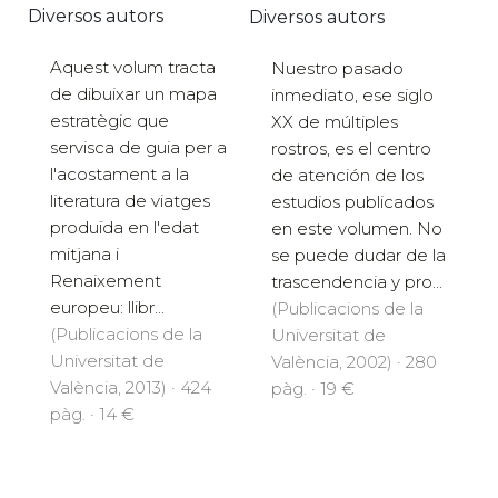
Diversos autors
Diversos autors
Aquest volum tracta
Nuestro pasado
de dibuixar un mapa
inmediato, ese siglo
estratègic que
XX de múltiples
servisca de guia per a
rostros, es el centro
l'acostament a la
de atención de los
literatura de viatges
estudios publicados
produïda en l'edat
en este volumen. No
mitjana i
se puede dudar de la
Renaixement
trascendencia y pro...
europeu: llibr...
(Publicacions de la
(Publicacions de la
Universitat de
Universitat de
València, 2002) · 280
València, 2013) · 424
pàg. · 19 €
pàg. · 14 €