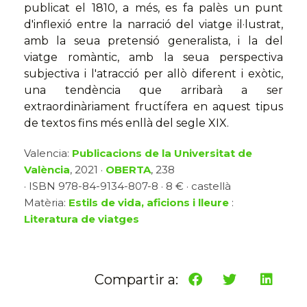
publicat el 1810, a més, es fa palès un punt
d'inflexió entre la narració del viatge il·lustrat,
amb la seua pretensió generalista, i la del
viatge romàntic, amb la seua perspectiva
subjectiva i l'atracció per allò diferent i exòtic,
una tendència que arribarà a ser
extraordinàriament fructífera en aquest tipus
de textos fins més enllà del segle XIX.
Valencia:
Publicacions de la Universitat de
València
, 2021 ·
OBERTA
, 238
· ISBN 978-84-9134-807-8 · 8 € · castellà
Matèria:
Estils de vida, aficions i lleure
:
Literatura de viatges
Compartir a: