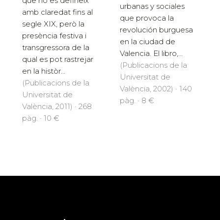
que no es defineix
urbanas y sociales
amb claredat fins al
que provoca la
segle XIX, però la
revolución burguesa
presència festiva i
en la ciudad de
transgressora de la
Valencia. El libro,...
qual es pot rastrejar
(Publicacions de la
en la històr...
Universitat de
(Publicacions de la
València, 2002) · 140
Universitat de
pàg. · 8 €
València, 2011) · 268
pàg. · 10 €