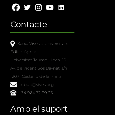
Contacte
Xarxa Vives d'Universitats
Edifici Àgora
Universitat Jaume I, local 10
Av. de Vicent Sos Baynat, s/n
12071 Castelló de la Plana
e-buc@vives.org
+34 964 72 89 93
Amb el suport