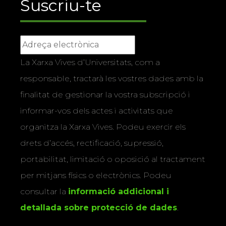
Suscriu-te
La Xarxa Vives d’Universitats, com a
responsable, tractarà les vostres dades amb la
finalitat de gestionar la vostra subscripció i
informar-vos dels actes i activitats que
organitza la Xarxa Vives. Podeu exercir els
drets d’accés, rectificació, supressió,
portabilitat, limitació o oposició al tractament
per mitjans físics o electrònics. Podeu
consultar la
informació addicional i
detallada sobre protecció de dades
.