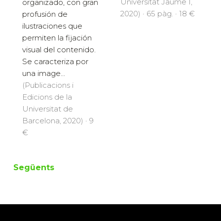
Universitat Jaume I,
organizado, con gran
2020) · 65 pàg. · 18 €
profusión de
ilustraciones que
permiten la fijación
visual del contenido.
Se caracteriza por
una image...
(Publicacions i
Edicions de la
Universitat de
Barcelona, 2020) · 9
€
Següents