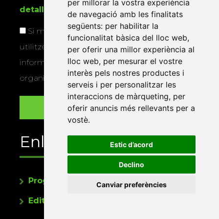
per millorar la vostra experiència
detallada sobre protecció de dades
.
de navegació amb les finalitats
següents:
per habilitar la
Si marqueu aquesta casella, consentiu que
funcionalitat bàsica del lloc web
,
utilitzem les vostres dades per a enviar-vos
per oferir una millor experiència al
lloc web
,
per mesurar el vostre
informació sobre els actes i activitats que
interès pels nostres productes i
organitza la Xarxa Vives.
serveis i per personalitzar les
interaccions de màrqueting
,
per
oferir anuncis més rellevants per a
vostè
.
Enllaços
Estic d’acord
Declino
Programa de publicacions
Canviar preferències
Editorials universitàries a Twitter