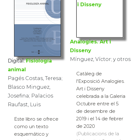
Analogies. Art i
Disseny
Mínguez, Víctor; y otros
Digital:
Fisiología
animal
Catàleg de
Pagés Costas, Teresa;
l'Exposició Analogies.
Blasco Minguez,
Art i Disseny
Josefina; Palacios
celebrada a la Galeria
Octubre entre el 5
Raufast, Luis
de desembre de
2019 i el 14 de febrer
Este libro se ofrece
de 2020
como un texto
(Publicacions de la
esquemático y