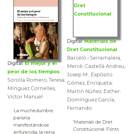
Digital:
Materials de
Dret Constitucional
Barceló i Serramalera,
Digital:
El mejor y el
Mercè; Castellà Andreu,
peor de los tiempos
Josep M.; Expósito
Sorolla Romero, Teresa;
Gómez, Enriqueta;
Mínguez Cornelles,
Martín Núñez, Esther;
Víctor Manuel
Domínguez García,
Fernando
La muchedumbre
parisina
'Materials de Dret
manifestándose
Constitucional. Fonts
enfurecida, la reina