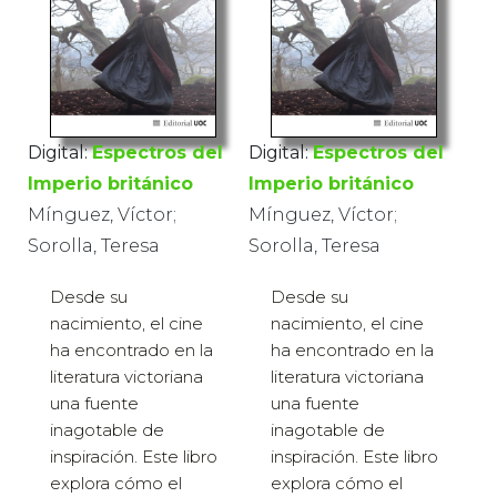
Digital:
Espectros del
Digital:
Espectros del
Imperio británico
Imperio británico
Mínguez, Víctor;
Mínguez, Víctor;
Sorolla, Teresa
Sorolla, Teresa
Desde su
Desde su
nacimiento, el cine
nacimiento, el cine
ha encontrado en la
ha encontrado en la
literatura victoriana
literatura victoriana
una fuente
una fuente
inagotable de
inagotable de
inspiración. Este libro
inspiración. Este libro
explora cómo el
explora cómo el