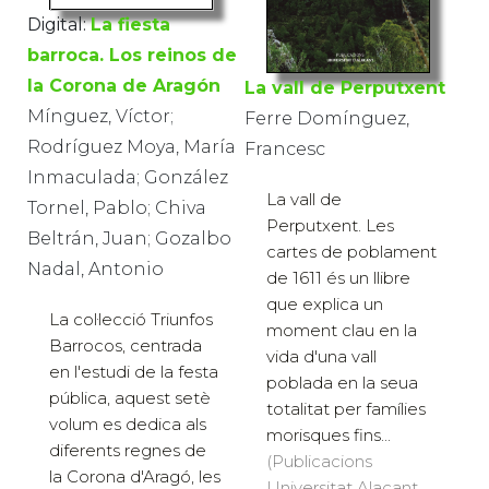
Digital:
La fiesta
barroca. Los reinos de
la Corona de Aragón
La vall de Perputxent
Mínguez, Víctor;
Ferre Domínguez,
Rodríguez Moya, María
Francesc
Inmaculada; González
La vall de
Tornel, Pablo; Chiva
Perputxent. Les
Beltrán, Juan; Gozalbo
cartes de poblament
Nadal, Antonio
de 1611 és un llibre
que explica un
La col·lecció Triunfos
moment clau en la
Barrocos, centrada
vida d'una vall
en l'estudi de la festa
poblada en la seua
pública, aquest setè
totalitat per famílies
volum es dedica als
morisques fins...
diferents regnes de
(Publicacions
la Corona d'Aragó, les
Universitat Alacant,