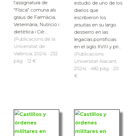
l'assignatura de
estudio de uno de los
"Física" comuna als
diarios que
graus de Farmàcia,
escribieron los
Veterinària, Nutrició i
jesuitas en su largo
dietètica i Ciè...
destierro en las
(Publicacions de la
legacías pontificias
Universitat de
en el siglo XVIII y pri...
València, 2024) · 232
(Publicacions
pàg. · 12 €
Universitat Alacant,
2024) · 482 pàg. · 20
€