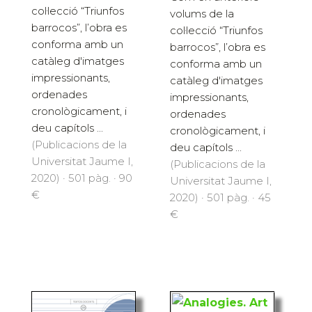
col·lecció “Triunfos
volums de la
barrocos”, l’obra es
col·lecció “Triunfos
conforma amb un
barrocos”, l’obra es
catàleg d'imatges
conforma amb un
impressionants,
catàleg d'imatges
ordenades
impressionants,
cronològicament, i
ordenades
deu capítols ...
cronològicament, i
(Publicacions de la
deu capítols ...
Universitat Jaume I,
(Publicacions de la
2020) · 501 pàg. · 90
Universitat Jaume I,
€
2020) · 501 pàg. · 45
€