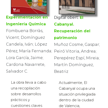
Experimentación en
Digital obert:
El
Ingeniería Química
Cabanyal.
Fombuena Borràs,
Recuperación del
Vicent; Domínguez
patrimonio
Candela, Iván; López
Muñoz Cosme, Gaspar;
Pérez, María Fernanda;
Peiró Vitoria, Andrea;
Lora García, Jaime;
Perepérez Espí, Mireia;
Cardona Navarrete,
Martín Domínguez,
Salvador C.
Beatriz
La obra lleva a cabo
Actualmente, El
una recopilación
Cabanyal ocupa una
sobre desarrollos
situación privilegiada
prácticos y
dentro de la ciudad
cuestiones claves
de Valencia,