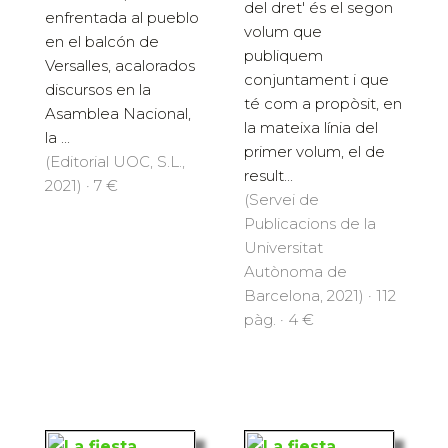
del dret' és el segon
enfrentada al pueblo
volum que
en el balcón de
publiquem
Versalles, acalorados
conjuntament i que
discursos en la
té com a propòsit, en
Asamblea Nacional,
la mateixa línia del
la ...
primer volum, el de
(Editorial UOC, S.L.,
result...
2021) · 7 €
(Servei de
Publicacions de la
Universitat
Autònoma de
Barcelona, 2021) · 112
pàg. · 4 €