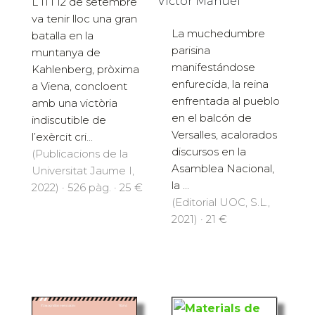
Víctor Manuel
L’11 i 12 de setembre
va tenir lloc una gran
La muchedumbre
batalla en la
parisina
muntanya de
manifestándose
Kahlenberg, pròxima
enfurecida, la reina
a Viena, concloent
enfrentada al pueblo
amb una victòria
en el balcón de
indiscutible de
Versalles, acalorados
l’exèrcit cri...
discursos en la
(Publicacions de la
Asamblea Nacional,
Universitat Jaume I,
la ...
2022) · 526 pàg. · 25 €
(Editorial UOC, S.L.,
2021) · 21 €