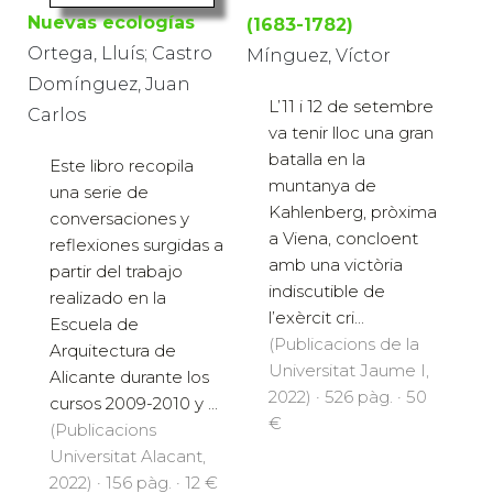
Nuevas ecologías
(1683-1782)
Ortega, Lluís; Castro
Mínguez, Víctor
Domínguez, Juan
L’11 i 12 de setembre
Carlos
va tenir lloc una gran
batalla en la
Este libro recopila
muntanya de
una serie de
Kahlenberg, pròxima
conversaciones y
a Viena, concloent
reflexiones surgidas a
amb una victòria
partir del trabajo
indiscutible de
realizado en la
l’exèrcit cri...
Escuela de
(Publicacions de la
Arquitectura de
Universitat Jaume I,
Alicante durante los
2022) · 526 pàg. · 50
cursos 2009-2010 y ...
€
(Publicacions
Universitat Alacant,
2022) · 156 pàg. · 12 €