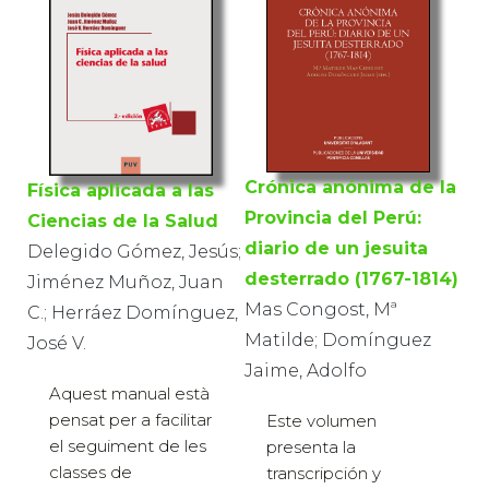
Crónica anónima de la
Física aplicada a las
Provincia del Perú:
Ciencias de la Salud
diario de un jesuita
Delegido Gómez, Jesús;
desterrado (1767-1814)
Jiménez Muñoz, Juan
Mas Congost, Mª
C.; Herráez Domínguez,
Matilde; Domínguez
José V.
Jaime, Adolfo
Aquest manual està
pensat per a facilitar
Este volumen
el seguiment de les
presenta la
classes de
transcripción y