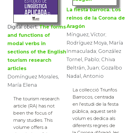
La fiesta barroca. Los
reinos de la Corona de
Aragón
Digital obert:
The forms
Mínguez, Víctor;
and functions of
Rodríguez Moya, María
modal verbs in
Inmaculada; González
sections of the English
Tornel, Pablo; Chiva
tourism research
Beltrán, Juan; Gozalbo
articles
Nadal, Antonio
Domínguez Morales,
María Elena
La col·lecció Triunfos
Barrocos, centrada
The tourism research
en l'estudi de la festa
article (RA) has not
pública, aquest setè
been the focus of
volum es dedica als
many studies. This
diferents regnes de
volume offers a
la Corona d'Aragó, les