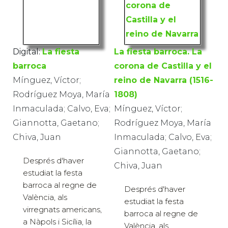
Digital:
La fiesta
La fiesta barroca. La
barroca
corona de Castilla y el
Mínguez, Víctor;
reino de Navarra (1516-
Rodríguez Moya, María
1808)
Inmaculada; Calvo, Eva;
Mínguez, Víctor;
Giannotta, Gaetano;
Rodríguez Moya, María
Chiva, Juan
Inmaculada; Calvo, Eva;
Giannotta, Gaetano;
Després d'haver
Chiva, Juan
estudiat la festa
barroca al regne de
Després d'haver
València, als
estudiat la festa
virregnats americans,
barroca al regne de
a Nàpols i Sicília, la
València, als